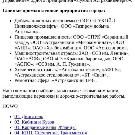
управлением одного предприятия «Лукойл Астраханьэнерго».
Главные промышленные предприятия города:
Добыча полезных ископаемых: ООО «ЛУКОЙЛ
Нижневолжскнефть», ООО «Газпром добыча
Астрахань».
Пищевая промышленность: ООО «СПРК «Сардинный
завод», ООО «Астраханский «Мясокомбинат», ООО
«АНП», ОАО «Хлебокомбинат», ООО «Астсырпром».
Машиностроительная отрасль: ЗАО «ССЗ им. Ленина»,
ОАО «АСВ», ОАО «СЗ «Красные баррикады», ООО
«АСПО», «ССЗ им. А. П. Гужвина».
Химическая отрасль: «Астраханьстекло», «АФТУ»,
«Астраханское стекловолокно», «БТ «Свап».
Ремонтная сфера: «Астраханский ТРЗ».
Наша компания снабжает запасными частями компании,
выполняющие перевозки и дорожно-строительные работы.
HOWO
01. Двигатель
02. Кабина и Кузов
03. Карданные валы, Фланцы
04. КПП, Сцепление, Трансмиссия