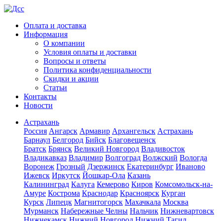
Оплата и доставка
Информация
О компании
Условия оплаты и доставки
Вопросы и ответы
Политика конфиденциальности
Скидки и акции
Статьи
Контакты
Новости
Астрахань
Россия
Ангарск
Армавир
Архангельск
Астрахань
Барнаул
Белгород
Бийск
Благовещенск
Братск
Брянск
Великий Новгород
Владивосток
Владикавказ
Владимир
Волгоград
Волжский
Вологда
Воронеж
Грозный
Дзержинск
Екатеринбург
Иваново
Ижевск
Иркутск
Йошкар-Ола
Казань
Калининград
Калуга
Кемерово
Киров
Комсомольск-на-
Амуре
Кострома
Краснодар
Красноярск
Курган
Курск
Липецк
Магнитогорск
Махачкала
Москва
Мурманск
Набережные Челны
Нальчик
Нижневартовск
Нижнекамск
Нижний Новгород
Нижний Тагил