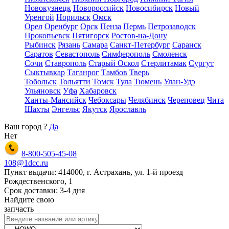
Новокузнецк
Новороссийск
Новосибирск
Новый
Уренгой
Норильск
Омск
Орел
Оренбург
Орск
Пенза
Пермь
Петрозаводск
Прокопьевск
Пятигорск
Ростов-на-Дону
Рыбинск
Рязань
Самара
Санкт-Петербург
Саранск
Саратов
Севастополь
Симферополь
Смоленск
Сочи
Ставрополь
Старый Оскол
Стерлитамак
Сургут
Сыктывкар
Таганрог
Тамбов
Тверь
Тобольск
Тольятти
Томск
Тула
Тюмень
Улан-Удэ
Ульяновск
Уфа
Хабаровск
Ханты-Мансийск
Чебоксары
Челябинск
Череповец
Чита
Шахты
Энгельс
Якутск
Ярославль
Ваш город
?
Да
Нет
8-800-505-45-08
108@1dcc.ru
Пункт выдачи: 414000, г. Астрахань, ул. 1-й проезд
Рождественского, 1
Срок доставки: 3-4 дня
Найдите свою
запчасть