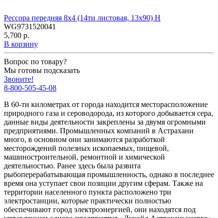
Рессора передняя 8х4 (14ти листовая, 13х90) H
WG9731520041
5,700 р.
В корзину
Вопрос по товару?
Мы готовы подсказать
Звоните!
8-800-505-45-08
В 60-ти километрах от города находится месторасположение
природного газа и сероводорода, из которого добывается сера,
данные виды деятельности закреплены за двумя огромными
предприятиями. Промышленных компаний в Астрахани
много, в основном они занимаются разработкой
месторождений полезных ископаемых, пищевой,
машиностроительной, ремонтной и химической
деятельностью. Ранее здесь была развита
рыбоперерабатывающая промышленность, однако в последнее
время она уступает свои позиции другим сферам. Также на
территории населенного пункта расположено три
электростанции, которые практически полностью
обеспечивают город электроэнергией, они находятся под