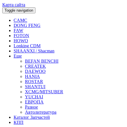
Карта сайта
Toggle navigation
CAMC
DONG FENG
FAW
FOTON
HOWO
Lonking CDM
SHAANXI / Shacman
Еще
BEFAN BENCHI
CREATEK
DAEWOO
HANIA
ROSTAR
SHANTUI
XCMG/MITSUBER
YUCHAI
ЕВРОПА
Разное
Aвтолитература
Каталог Запчастей
КПП