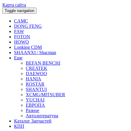
Карта сайта
Toggle navigation
CAMC
DONG FENG
FAW
FOTON
HOWO
Lonking CDM
SHAANXI / Shacman
Еще
BEFAN BENCHI
CREATEK
DAEWOO
HANIA
ROSTAR
SHANTUI
XCMG/MITSUBER
YUCHAI
ЕВРОПА
Разное
Aвтолитература
Каталог Запчастей
КПП