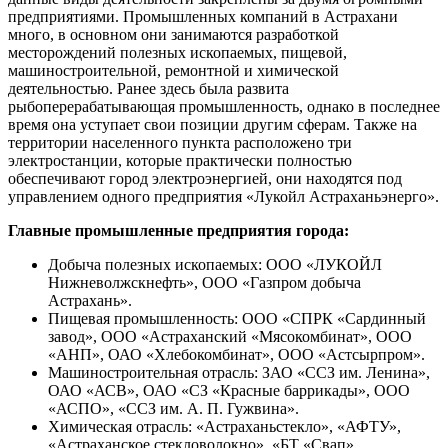
предприятиями. Промышленных компаний в Астрахани
много, в основном они занимаются разработкой
месторождений полезных ископаемых, пищевой,
машиностроительной, ремонтной и химической
деятельностью. Ранее здесь была развита
рыбоперерабатывающая промышленность, однако в последнее
время она уступает свои позиции другим сферам. Также на
территории населенного пункта расположено три
электростанции, которые практически полностью
обеспечивают город электроэнергией, они находятся под
управлением одного предприятия «Лукойл Астраханьэнерго».
Главные промышленные предприятия города:
Добыча полезных ископаемых: ООО «ЛУКОЙЛ
Нижневолжскнефть», ООО «Газпром добыча
Астрахань».
Пищевая промышленность: ООО «СПРК «Сардинный
завод», ООО «Астраханский «Мясокомбинат», ООО
«АНП», ОАО «Хлебокомбинат», ООО «Астсырпром».
Машиностроительная отрасль: ЗАО «ССЗ им. Ленина»,
ОАО «АСВ», ОАО «СЗ «Красные баррикады», ООО
«АСПО», «ССЗ им. А. П. Гужвина».
Химическая отрасль: «Астраханьстекло», «АФТУ»,
«Астраханское стекловолокно», «БТ «Свап».