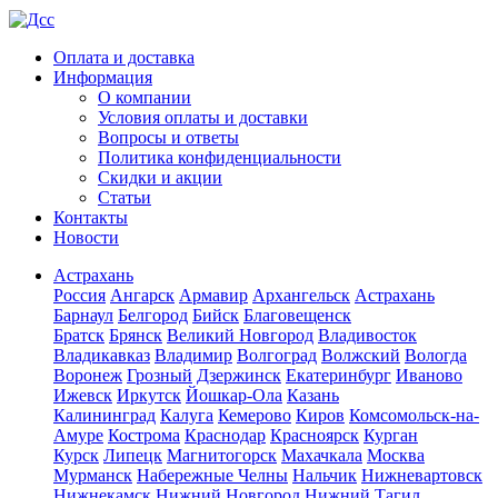
Оплата и доставка
Информация
О компании
Условия оплаты и доставки
Вопросы и ответы
Политика конфиденциальности
Скидки и акции
Статьи
Контакты
Новости
Астрахань
Россия
Ангарск
Армавир
Архангельск
Астрахань
Барнаул
Белгород
Бийск
Благовещенск
Братск
Брянск
Великий Новгород
Владивосток
Владикавказ
Владимир
Волгоград
Волжский
Вологда
Воронеж
Грозный
Дзержинск
Екатеринбург
Иваново
Ижевск
Иркутск
Йошкар-Ола
Казань
Калининград
Калуга
Кемерово
Киров
Комсомольск-на-
Амуре
Кострома
Краснодар
Красноярск
Курган
Курск
Липецк
Магнитогорск
Махачкала
Москва
Мурманск
Набережные Челны
Нальчик
Нижневартовск
Нижнекамск
Нижний Новгород
Нижний Тагил