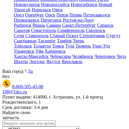
Новокузнецк
Новороссийск
Новосибирск
Новый
Уренгой
Норильск
Омск
Орел
Оренбург
Орск
Пенза
Пермь
Петрозаводск
Прокопьевск
Пятигорск
Ростов-на-Дону
Рыбинск
Рязань
Самара
Санкт-Петербург
Саранск
Саратов
Севастополь
Симферополь
Смоленск
Сочи
Ставрополь
Старый Оскол
Стерлитамак
Сургут
Сыктывкар
Таганрог
Тамбов
Тверь
Тобольск
Тольятти
Томск
Тула
Тюмень
Улан-Удэ
Ульяновск
Уфа
Хабаровск
Ханты-Мансийск
Чебоксары
Челябинск
Череповец
Чита
Шахты
Энгельс
Якутск
Ярославль
Ваш город
?
Да
Нет
8-800-505-45-08
108@1dcc.ru
Пункт выдачи: 414000, г. Астрахань, ул. 1-й проезд
Рождественского, 1
Срок доставки: 3-4 дня
Найдите свою
запчасть