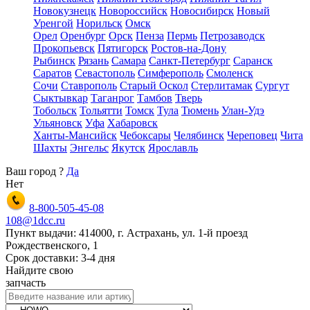
Новокузнецк
Новороссийск
Новосибирск
Новый
Уренгой
Норильск
Омск
Орел
Оренбург
Орск
Пенза
Пермь
Петрозаводск
Прокопьевск
Пятигорск
Ростов-на-Дону
Рыбинск
Рязань
Самара
Санкт-Петербург
Саранск
Саратов
Севастополь
Симферополь
Смоленск
Сочи
Ставрополь
Старый Оскол
Стерлитамак
Сургут
Сыктывкар
Таганрог
Тамбов
Тверь
Тобольск
Тольятти
Томск
Тула
Тюмень
Улан-Удэ
Ульяновск
Уфа
Хабаровск
Ханты-Мансийск
Чебоксары
Челябинск
Череповец
Чита
Шахты
Энгельс
Якутск
Ярославль
Ваш город
?
Да
Нет
8-800-505-45-08
108@1dcc.ru
Пункт выдачи: 414000, г. Астрахань, ул. 1-й проезд
Рождественского, 1
Срок доставки: 3-4 дня
Найдите свою
запчасть