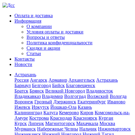
Оплата и доставка
Информация
О компании
Условия оплаты и доставки
Вопросы и ответы
Политика конфиденциальности
Скидки и акции
Статьи
Контакты
Новости
Астрахань
Россия
Ангарск
Армавир
Архангельск
Астрахань
Барнаул
Белгород
Бийск
Благовещенск
Братск
Брянск
Великий Новгород
Владивосток
Владикавказ
Владимир
Волгоград
Волжский
Вологда
Воронеж
Грозный
Дзержинск
Екатеринбург
Иваново
Ижевск
Иркутск
Йошкар-Ола
Казань
Калининград
Калуга
Кемерово
Киров
Комсомольск-на-
Амуре
Кострома
Краснодар
Красноярск
Курган
Курск
Липецк
Магнитогорск
Махачкала
Москва
Мурманск
Набережные Челны
Нальчик
Нижневартовск
Нижнекамск
Нижний Новгород
Нижний Тагил