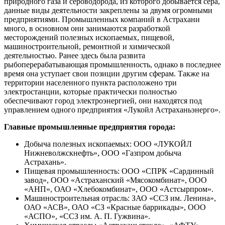
природного газа и сероводорода, из которого добывается сера,
данные виды деятельности закреплены за двумя огромными
предприятиями. Промышленных компаний в Астрахани
много, в основном они занимаются разработкой
месторождений полезных ископаемых, пищевой,
машиностроительной, ремонтной и химической
деятельностью. Ранее здесь была развита
рыбоперерабатывающая промышленность, однако в последнее
время она уступает свои позиции другим сферам. Также на
территории населенного пункта расположено три
электростанции, которые практически полностью
обеспечивают город электроэнергией, они находятся под
управлением одного предприятия «Лукойл Астраханьэнерго».
Главные промышленные предприятия города:
Добыча полезных ископаемых: ООО «ЛУКОЙЛ
Нижневолжскнефть», ООО «Газпром добыча
Астрахань».
Пищевая промышленность: ООО «СПРК «Сардинный
завод», ООО «Астраханский «Мясокомбинат», ООО
«АНП», ОАО «Хлебокомбинат», ООО «Астсырпром».
Машиностроительная отрасль: ЗАО «ССЗ им. Ленина»,
ОАО «АСВ», ОАО «СЗ «Красные баррикады», ООО
«АСПО», «ССЗ им. А. П. Гужвина».