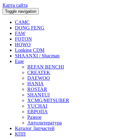
Карта сайта
Toggle navigation
CAMC
DONG FENG
FAW
FOTON
HOWO
Lonking CDM
SHAANXI / Shacman
Еще
BEFAN BENCHI
CREATEK
DAEWOO
HANIA
ROSTAR
SHANTUI
XCMG/MITSUBER
YUCHAI
ЕВРОПА
Разное
Aвтолитература
Каталог Запчастей
КПП