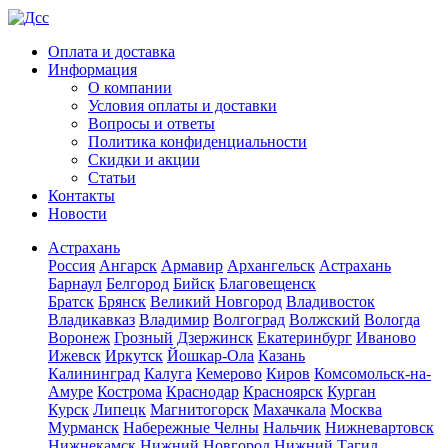
Оплата и доставка
Информация
О компании
Условия оплаты и доставки
Вопросы и ответы
Политика конфиденциальности
Скидки и акции
Статьи
Контакты
Новости
Астрахань
Россия
Ангарск
Армавир
Архангельск
Астрахань
Барнаул
Белгород
Бийск
Благовещенск
Братск
Брянск
Великий Новгород
Владивосток
Владикавказ
Владимир
Волгоград
Волжский
Вологда
Воронеж
Грозный
Дзержинск
Екатеринбург
Иваново
Ижевск
Иркутск
Йошкар-Ола
Казань
Калининград
Калуга
Кемерово
Киров
Комсомольск-на-
Амуре
Кострома
Краснодар
Красноярск
Курган
Курск
Липецк
Магнитогорск
Махачкала
Москва
Мурманск
Набережные Челны
Нальчик
Нижневартовск
Нижнекамск
Нижний Новгород
Нижний Тагил