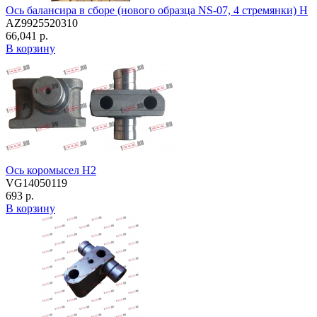
Ось балансира в сборе (нового образца NS-07, 4 стремянки) H
AZ9925520310
66,041 р.
В корзину
Ось коромысел H2
VG14050119
693 р.
В корзину