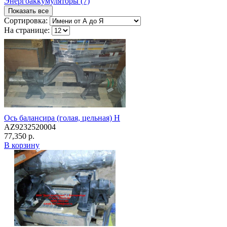
Энергоаккумуляторы (7)
Показать все
Сортировка:
На странице:
Ось балансира (голая, цельная) H
AZ9232520004
77,350 р.
В корзину