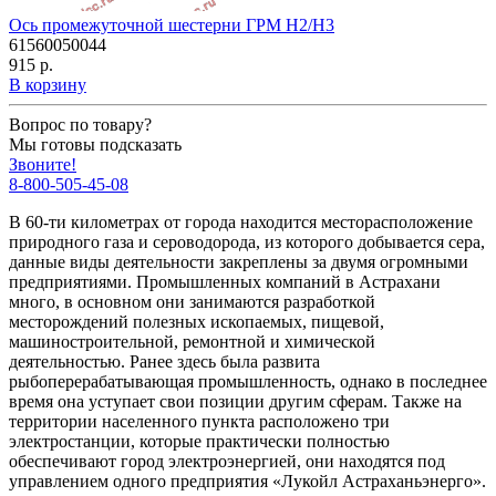
Ось промежуточной шестерни ГРМ H2/H3
61560050044
915 р.
В корзину
Вопрос по товару?
Мы готовы подсказать
Звоните!
8-800-505-45-08
В 60-ти километрах от города находится месторасположение
природного газа и сероводорода, из которого добывается сера,
данные виды деятельности закреплены за двумя огромными
предприятиями. Промышленных компаний в Астрахани
много, в основном они занимаются разработкой
месторождений полезных ископаемых, пищевой,
машиностроительной, ремонтной и химической
деятельностью. Ранее здесь была развита
рыбоперерабатывающая промышленность, однако в последнее
время она уступает свои позиции другим сферам. Также на
территории населенного пункта расположено три
электростанции, которые практически полностью
обеспечивают город электроэнергией, они находятся под
управлением одного предприятия «Лукойл Астраханьэнерго».