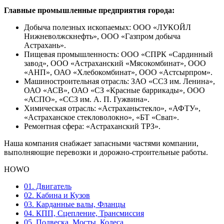
Главные промышленные предприятия города:
Добыча полезных ископаемых: ООО «ЛУКОЙЛ
Нижневолжскнефть», ООО «Газпром добыча
Астрахань».
Пищевая промышленность: ООО «СПРК «Сардинный
завод», ООО «Астраханский «Мясокомбинат», ООО
«АНП», ОАО «Хлебокомбинат», ООО «Астсырпром».
Машиностроительная отрасль: ЗАО «ССЗ им. Ленина»,
ОАО «АСВ», ОАО «СЗ «Красные баррикады», ООО
«АСПО», «ССЗ им. А. П. Гужвина».
Химическая отрасль: «Астраханьстекло», «АФТУ»,
«Астраханское стекловолокно», «БТ «Свап».
Ремонтная сфера: «Астраханский ТРЗ».
Наша компания снабжает запасными частями компании,
выполняющие перевозки и дорожно-строительные работы.
HOWO
01. Двигатель
02. Кабина и Кузов
03. Карданные валы, Фланцы
04. КПП, Сцепление, Трансмиссия
05. Подвеска, Мосты, Колеса