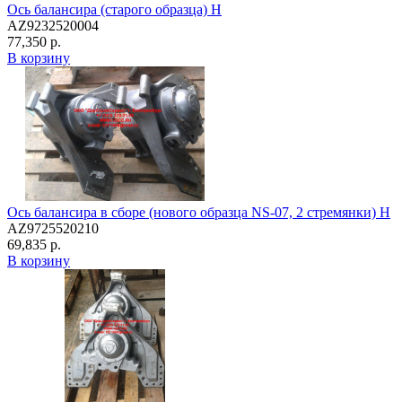
Ось балансира (старого образца) H
AZ9232520004
77,350 р.
В корзину
Ось балансира в сборе (нового образца NS-07, 2 стремянки) H
AZ9725520210
69,835 р.
В корзину