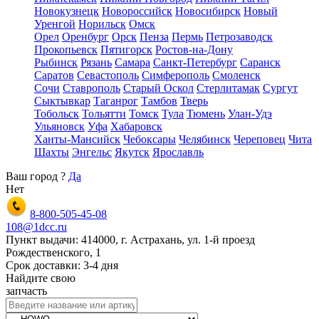
Новокузнецк
Новороссийск
Новосибирск
Новый
Уренгой
Норильск
Омск
Орел
Оренбург
Орск
Пенза
Пермь
Петрозаводск
Прокопьевск
Пятигорск
Ростов-на-Дону
Рыбинск
Рязань
Самара
Санкт-Петербург
Саранск
Саратов
Севастополь
Симферополь
Смоленск
Сочи
Ставрополь
Старый Оскол
Стерлитамак
Сургут
Сыктывкар
Таганрог
Тамбов
Тверь
Тобольск
Тольятти
Томск
Тула
Тюмень
Улан-Удэ
Ульяновск
Уфа
Хабаровск
Ханты-Мансийск
Чебоксары
Челябинск
Череповец
Чита
Шахты
Энгельс
Якутск
Ярославль
Ваш город
?
Да
Нет
8-800-505-45-08
108@1dcc.ru
Пункт выдачи: 414000, г. Астрахань, ул. 1-й проезд
Рождественского, 1
Срок доставки: 3-4 дня
Найдите свою
запчасть