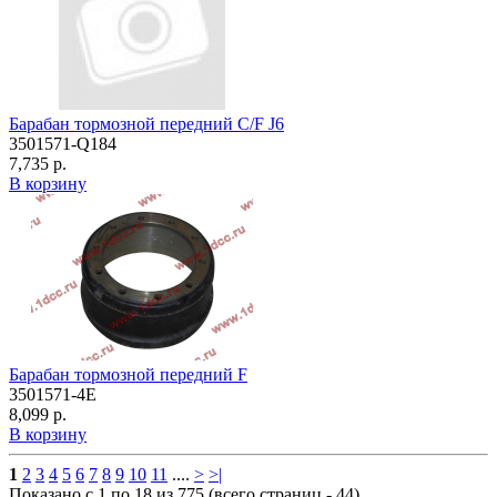
Барабан тормозной передний C/F J6
3501571-Q184
7,735 р.
В корзину
Барабан тормозной передний F
3501571-4E
8,099 р.
В корзину
1
2
3
4
5
6
7
8
9
10
11
....
>
>|
Показано с 1 по 18 из 775 (всего страниц - 44)