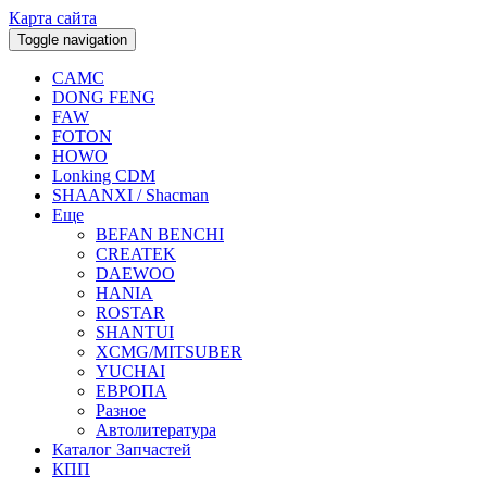
Карта сайта
Toggle navigation
CAMC
DONG FENG
FAW
FOTON
HOWO
Lonking CDM
SHAANXI / Shacman
Еще
BEFAN BENCHI
CREATEK
DAEWOO
HANIA
ROSTAR
SHANTUI
XCMG/MITSUBER
YUCHAI
ЕВРОПА
Разное
Aвтолитература
Каталог Запчастей
КПП