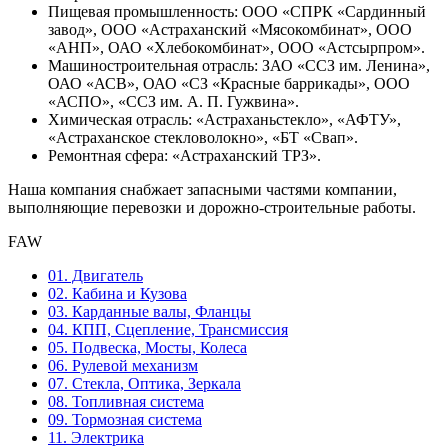
Пищевая промышленность: ООО «СПРК «Сардинный
завод», ООО «Астраханский «Мясокомбинат», ООО
«АНП», ОАО «Хлебокомбинат», ООО «Астсырпром».
Машиностроительная отрасль: ЗАО «ССЗ им. Ленина»,
ОАО «АСВ», ОАО «СЗ «Красные баррикады», ООО
«АСПО», «ССЗ им. А. П. Гужвина».
Химическая отрасль: «Астраханьстекло», «АФТУ»,
«Астраханское стекловолокно», «БТ «Свап».
Ремонтная сфера: «Астраханский ТРЗ».
Наша компания снабжает запасными частями компании,
выполняющие перевозки и дорожно-строительные работы.
FAW
01. Двигатель
02. Кабина и Кузова
03. Карданные валы, Фланцы
04. КПП, Сцепление, Трансмиссия
05. Подвеска, Мосты, Колеса
06. Рулевой механизм
07. Стекла, Оптика, Зеркала
08. Топливная система
09. Тормозная система
11. Электрика