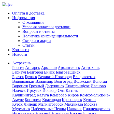
Оплата и доставка
Информация
О компании
Условия оплаты и доставки
Вопросы и ответы
Политика конфиденциальности
Скидки и акции
Статьи
Контакты
Новости
Астрахань
Россия
Ангарск
Армавир
Архангельск
Астрахань
Барнаул
Белгород
Бийск
Благовещенск
Братск
Брянск
Великий Новгород
Владивосток
Владикавказ
Владимир
Волгоград
Волжский
Вологда
Воронеж
Грозный
Дзержинск
Екатеринбург
Иваново
Ижевск
Иркутск
Йошкар-Ола
Казань
Калининград
Калуга
Кемерово
Киров
Комсомольск-на-
Амуре
Кострома
Краснодар
Красноярск
Курган
Курск
Липецк
Магнитогорск
Махачкала
Москва
Мурманск
Набережные Челны
Нальчик
Нижневартовск
Нижнекамск
Нижний Новгород
Нижний Тагил