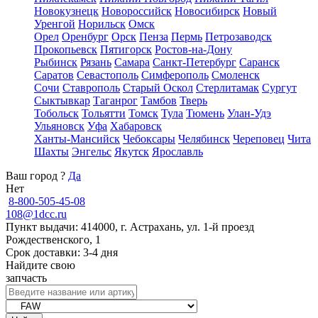
Новокузнецк
Новороссийск
Новосибирск
Новый
Уренгой
Норильск
Омск
Орел
Оренбург
Орск
Пенза
Пермь
Петрозаводск
Прокопьевск
Пятигорск
Ростов-на-Дону
Рыбинск
Рязань
Самара
Санкт-Петербург
Саранск
Саратов
Севастополь
Симферополь
Смоленск
Сочи
Ставрополь
Старый Оскол
Стерлитамак
Сургут
Сыктывкар
Таганрог
Тамбов
Тверь
Тобольск
Тольятти
Томск
Тула
Тюмень
Улан-Удэ
Ульяновск
Уфа
Хабаровск
Ханты-Мансийск
Чебоксары
Челябинск
Череповец
Чита
Шахты
Энгельс
Якутск
Ярославль
Ваш город
?
Да
Нет
8-800-505-45-08
108@1dcc.ru
Пункт выдачи: 414000, г. Астрахань, ул. 1-й проезд
Рождественского, 1
Срок доставки: 3-4 дня
Найдите свою
запчасть