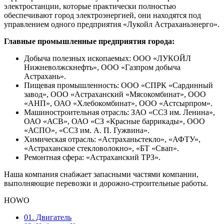
электростанции, которые практически полностью
обеспечивают город электроэнергией, они находятся под
управлением одного предприятия «Лукойл Астраханьэнерго».
Главные промышленные предприятия города:
Добыча полезных ископаемых: ООО «ЛУКОЙЛ
Нижневолжскнефть», ООО «Газпром добыча
Астрахань».
Пищевая промышленность: ООО «СПРК «Сардинный
завод», ООО «Астраханский «Мясокомбинат», ООО
«АНП», ОАО «Хлебокомбинат», ООО «Астсырпром».
Машиностроительная отрасль: ЗАО «ССЗ им. Ленина»,
ОАО «АСВ», ОАО «СЗ «Красные баррикады», ООО
«АСПО», «ССЗ им. А. П. Гужвина».
Химическая отрасль: «Астраханьстекло», «АФТУ»,
«Астраханское стекловолокно», «БТ «Свап».
Ремонтная сфера: «Астраханский ТРЗ».
Наша компания снабжает запасными частями компании,
выполняющие перевозки и дорожно-строительные работы.
HOWO
01. Двигатель