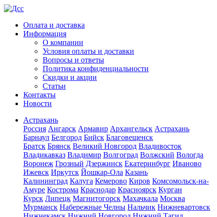
Оплата и доставка
Информация
О компании
Условия оплаты и доставки
Вопросы и ответы
Политика конфиденциальности
Скидки и акции
Статьи
Контакты
Новости
Астрахань
Россия
Ангарск
Армавир
Архангельск
Астрахань
Барнаул
Белгород
Бийск
Благовещенск
Братск
Брянск
Великий Новгород
Владивосток
Владикавказ
Владимир
Волгоград
Волжский
Вологда
Воронеж
Грозный
Дзержинск
Екатеринбург
Иваново
Ижевск
Иркутск
Йошкар-Ола
Казань
Калининград
Калуга
Кемерово
Киров
Комсомольск-на-
Амуре
Кострома
Краснодар
Красноярск
Курган
Курск
Липецк
Магнитогорск
Махачкала
Москва
Мурманск
Набережные Челны
Нальчик
Нижневартовск
Нижнекамск
Нижний Новгород
Нижний Тагил