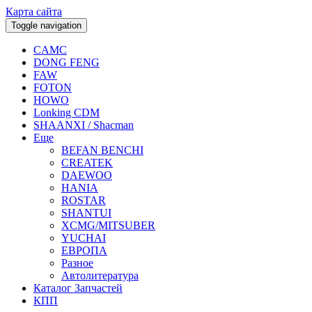
Карта сайта
Toggle navigation
CAMC
DONG FENG
FAW
FOTON
HOWO
Lonking CDM
SHAANXI / Shacman
Еще
BEFAN BENCHI
CREATEK
DAEWOO
HANIA
ROSTAR
SHANTUI
XCMG/MITSUBER
YUCHAI
ЕВРОПА
Разное
Aвтолитература
Каталог Запчастей
КПП