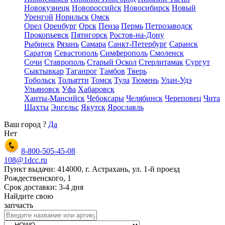
Новокузнецк
Новороссийск
Новосибирск
Новый
Уренгой
Норильск
Омск
Орел
Оренбург
Орск
Пенза
Пермь
Петрозаводск
Прокопьевск
Пятигорск
Ростов-на-Дону
Рыбинск
Рязань
Самара
Санкт-Петербург
Саранск
Саратов
Севастополь
Симферополь
Смоленск
Сочи
Ставрополь
Старый Оскол
Стерлитамак
Сургут
Сыктывкар
Таганрог
Тамбов
Тверь
Тобольск
Тольятти
Томск
Тула
Тюмень
Улан-Удэ
Ульяновск
Уфа
Хабаровск
Ханты-Мансийск
Чебоксары
Челябинск
Череповец
Чита
Шахты
Энгельс
Якутск
Ярославль
Ваш город
?
Да
Нет
8-800-505-45-08
108@1dcc.ru
Пункт выдачи: 414000, г. Астрахань, ул. 1-й проезд
Рождественского, 1
Срок доставки: 3-4 дня
Найдите свою
запчасть