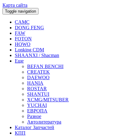
Карта сайта
Toggle navigation
CAMC
DONG FENG
FAW
FOTON
HOWO
Lonking CDM
SHAANXI / Shacman
Еще
BEFAN BENCHI
CREATEK
DAEWOO
HANIA
ROSTAR
SHANTUI
XCMG/MITSUBER
YUCHAI
ЕВРОПА
Разное
Aвтолитература
Каталог Запчастей
КПП