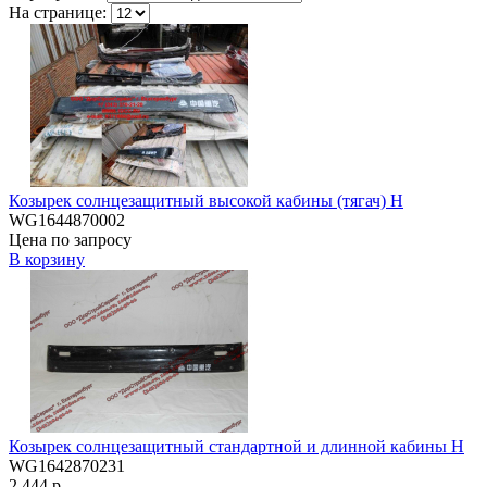
На странице:
Козырек солнцезащитный высокой кабины (тягач) H
WG1644870002
Цена по запросу
В корзину
Козырек солнцезащитный стандартной и длинной кабины H
WG1642870231
2,444 р.