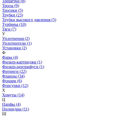
Трещетки (8)
Тросы (9)
Тросики (5)
Трубки (23)
Трубки высокого давления (5)
Турбины (10)
Тяги (7)
У
Уплотнения (2)
Уплотнители (1)
Установки (2)
Ф
Фары (4)
Фильтр-картриджи (1)
Фильтр-центрифуги (1)
Фитинги (22)
Фланцы (34)
Фонари (6)
Форсунки (12)
Х
Хомуты (14)
Ц
Цапфы (4)
Цилиндры (11)
Ш