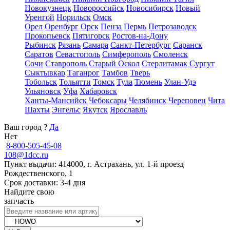
Новокузнецк
Новороссийск
Новосибирск
Новый
Уренгой
Норильск
Омск
Орел
Оренбург
Орск
Пенза
Пермь
Петрозаводск
Прокопьевск
Пятигорск
Ростов-на-Дону
Рыбинск
Рязань
Самара
Санкт-Петербург
Саранск
Саратов
Севастополь
Симферополь
Смоленск
Сочи
Ставрополь
Старый Оскол
Стерлитамак
Сургут
Сыктывкар
Таганрог
Тамбов
Тверь
Тобольск
Тольятти
Томск
Тула
Тюмень
Улан-Удэ
Ульяновск
Уфа
Хабаровск
Ханты-Мансийск
Чебоксары
Челябинск
Череповец
Чита
Шахты
Энгельс
Якутск
Ярославль
Ваш город
?
Да
Нет
8-800-505-45-08
108@1dcc.ru
Пункт выдачи: 414000, г. Астрахань, ул. 1-й проезд
Рождественского, 1
Срок доставки: 3-4 дня
Найдите свою
запчасть