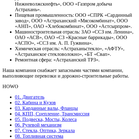
Нижневолжскнефть», ООО «Газпром добыча
Астрахань».
Пищевая промышленность: ООО «СПРК «Сардинный
завод», ООО «Астраханский «Мясокомбинат», ООО
«АНП», ОАО «Хлебокомбинат», ООО «Астсырпром».
Машиностроительная отрасль: ЗАО «ССЗ им. Ленина»,
ОАО «АСВ», ОАО «СЗ «Красные баррикады», ООО
«АСПО», «ССЗ им. А. П. Гужвина».
Химическая отрасль: «Астраханьстекло», «АФТУ»,
«Астраханское стекловолокно», «БТ «Свап».
Ремонтная сфера: «Астраханский ТРЗ».
Наша компания снабжает запасными частями компании,
выполняющие перевозки и дорожно-строительные работы.
HOWO
01. Двигатель
02. Кабина и Кузов
03. Карданные валы, Фланцы
04. КПП, Сцепление, Трансмиссия
05. Подвеска, Мосты, Колеса
06. Рулевой механизм
07. Стекла, Оптика, Зеркала
08. Топливная система