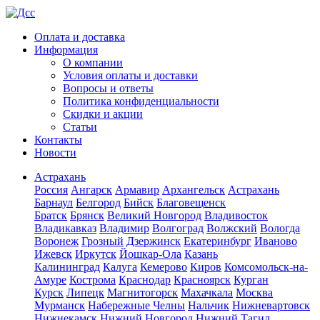
Оплата и доставка
Информация
О компании
Условия оплаты и доставки
Вопросы и ответы
Политика конфиденциальности
Скидки и акции
Статьи
Контакты
Новости
Астрахань
Россия
Ангарск
Армавир
Архангельск
Астрахань
Барнаул
Белгород
Бийск
Благовещенск
Братск
Брянск
Великий Новгород
Владивосток
Владикавказ
Владимир
Волгоград
Волжский
Вологда
Воронеж
Грозный
Дзержинск
Екатеринбург
Иваново
Ижевск
Иркутск
Йошкар-Ола
Казань
Калининград
Калуга
Кемерово
Киров
Комсомольск-на-
Амуре
Кострома
Краснодар
Красноярск
Курган
Курск
Липецк
Магнитогорск
Махачкала
Москва
Мурманск
Набережные Челны
Нальчик
Нижневартовск
Нижнекамск
Нижний Новгород
Нижний Тагил