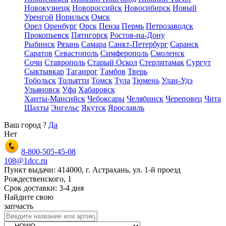
Новокузнецк
Новороссийск
Новосибирск
Новый
Уренгой
Норильск
Омск
Орел
Оренбург
Орск
Пенза
Пермь
Петрозаводск
Прокопьевск
Пятигорск
Ростов-на-Дону
Рыбинск
Рязань
Самара
Санкт-Петербург
Саранск
Саратов
Севастополь
Симферополь
Смоленск
Сочи
Ставрополь
Старый Оскол
Стерлитамак
Сургут
Сыктывкар
Таганрог
Тамбов
Тверь
Тобольск
Тольятти
Томск
Тула
Тюмень
Улан-Удэ
Ульяновск
Уфа
Хабаровск
Ханты-Мансийск
Чебоксары
Челябинск
Череповец
Чита
Шахты
Энгельс
Якутск
Ярославль
Ваш город
?
Да
Нет
8-800-505-45-08
108@1dcc.ru
Пункт выдачи: 414000, г. Астрахань, ул. 1-й проезд
Рождественского, 1
Срок доставки: 3-4 дня
Найдите свою
запчасть