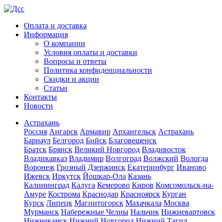
Оплата и доставка
Информация
О компании
Условия оплаты и доставки
Вопросы и ответы
Политика конфиденциальности
Скидки и акции
Статьи
Контакты
Новости
Астрахань
Россия
Ангарск
Армавир
Архангельск
Астрахань
Барнаул
Белгород
Бийск
Благовещенск
Братск
Брянск
Великий Новгород
Владивосток
Владикавказ
Владимир
Волгоград
Волжский
Вологда
Воронеж
Грозный
Дзержинск
Екатеринбург
Иваново
Ижевск
Иркутск
Йошкар-Ола
Казань
Калининград
Калуга
Кемерово
Киров
Комсомольск-на-
Амуре
Кострома
Краснодар
Красноярск
Курган
Курск
Липецк
Магнитогорск
Махачкала
Москва
Мурманск
Набережные Челны
Нальчик
Нижневартовск
Нижнекамск
Нижний Новгород
Нижний Тагил