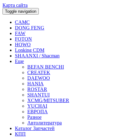
Карта сайта
Toggle navigation
CAMC
DONG FENG
FAW
FOTON
HOWO
Lonking CDM
SHAANXI / Shacman
Еще
BEFAN BENCHI
CREATEK
DAEWOO
HANIA
ROSTAR
SHANTUI
XCMG/MITSUBER
YUCHAI
ЕВРОПА
Разное
Aвтолитература
Каталог Запчастей
КПП