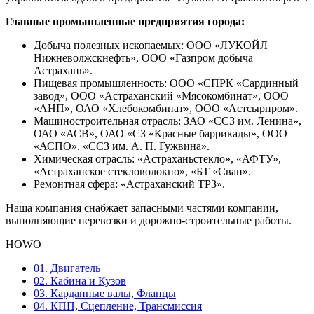
Главные промышленные предприятия города:
Добыча полезных ископаемых: ООО «ЛУКОЙЛ
Нижневолжскнефть», ООО «Газпром добыча
Астрахань».
Пищевая промышленность: ООО «СПРК «Сардинный
завод», ООО «Астраханский «Мясокомбинат», ООО
«АНП», ОАО «Хлебокомбинат», ООО «Астсырпром».
Машиностроительная отрасль: ЗАО «ССЗ им. Ленина»,
ОАО «АСВ», ОАО «СЗ «Красные баррикады», ООО
«АСПО», «ССЗ им. А. П. Гужвина».
Химическая отрасль: «Астраханьстекло», «АФТУ»,
«Астраханское стекловолокно», «БТ «Свап».
Ремонтная сфера: «Астраханский ТРЗ».
Наша компания снабжает запасными частями компании,
выполняющие перевозки и дорожно-строительные работы.
HOWO
01. Двигатель
02. Кабина и Кузов
03. Карданные валы, Фланцы
04. КПП, Сцепление, Трансмиссия