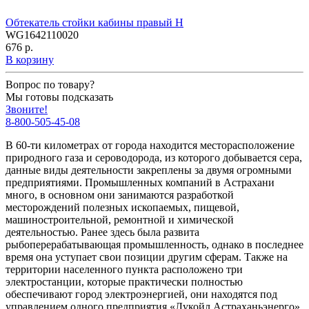
Обтекатель стойки кабины правый H
WG1642110020
676 р.
В корзину
Вопрос по товару?
Мы готовы подсказать
Звоните!
8-800-505-45-08
В 60-ти километрах от города находится месторасположение
природного газа и сероводорода, из которого добывается сера,
данные виды деятельности закреплены за двумя огромными
предприятиями. Промышленных компаний в Астрахани
много, в основном они занимаются разработкой
месторождений полезных ископаемых, пищевой,
машиностроительной, ремонтной и химической
деятельностью. Ранее здесь была развита
рыбоперерабатывающая промышленность, однако в последнее
время она уступает свои позиции другим сферам. Также на
территории населенного пункта расположено три
электростанции, которые практически полностью
обеспечивают город электроэнергией, они находятся под
управлением одного предприятия «Лукойл Астраханьэнерго».