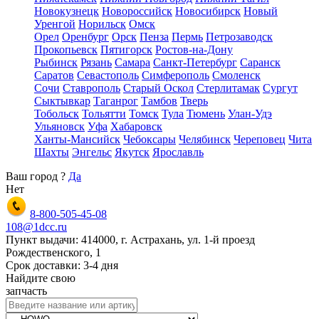
Новокузнецк
Новороссийск
Новосибирск
Новый
Уренгой
Норильск
Омск
Орел
Оренбург
Орск
Пенза
Пермь
Петрозаводск
Прокопьевск
Пятигорск
Ростов-на-Дону
Рыбинск
Рязань
Самара
Санкт-Петербург
Саранск
Саратов
Севастополь
Симферополь
Смоленск
Сочи
Ставрополь
Старый Оскол
Стерлитамак
Сургут
Сыктывкар
Таганрог
Тамбов
Тверь
Тобольск
Тольятти
Томск
Тула
Тюмень
Улан-Удэ
Ульяновск
Уфа
Хабаровск
Ханты-Мансийск
Чебоксары
Челябинск
Череповец
Чита
Шахты
Энгельс
Якутск
Ярославль
Ваш город
?
Да
Нет
8-800-505-45-08
108@1dcc.ru
Пункт выдачи: 414000, г. Астрахань, ул. 1-й проезд
Рождественского, 1
Срок доставки: 3-4 дня
Найдите свою
запчасть