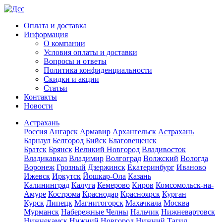
Оплата и доставка
Информация
О компании
Условия оплаты и доставки
Вопросы и ответы
Политика конфиденциальности
Скидки и акции
Статьи
Контакты
Новости
Астрахань
Россия
Ангарск
Армавир
Архангельск
Астрахань
Барнаул
Белгород
Бийск
Благовещенск
Братск
Брянск
Великий Новгород
Владивосток
Владикавказ
Владимир
Волгоград
Волжский
Вологда
Воронеж
Грозный
Дзержинск
Екатеринбург
Иваново
Ижевск
Иркутск
Йошкар-Ола
Казань
Калининград
Калуга
Кемерово
Киров
Комсомольск-на-
Амуре
Кострома
Краснодар
Красноярск
Курган
Курск
Липецк
Магнитогорск
Махачкала
Москва
Мурманск
Набережные Челны
Нальчик
Нижневартовск
Нижнекамск
Нижний Новгород
Нижний Тагил