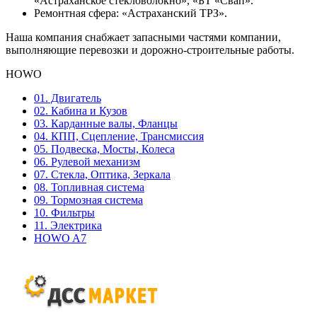
«Астраханское стекловолокно», «БТ «Свап».
Ремонтная сфера: «Астраханский ТРЗ».
Наша компания снабжает запасными частями компании,
выполняющие перевозки и дорожно-строительные работы.
HOWO
01. Двигатель
02. Кабина и Кузов
03. Карданные валы, Фланцы
04. КПП, Сцепление, Трансмиссия
05. Подвеска, Мосты, Колеса
06. Рулевой механизм
07. Стекла, Оптика, Зеркала
08. Топливная система
09. Тормозная система
10. Фильтры
11. Электрика
HOWO A7