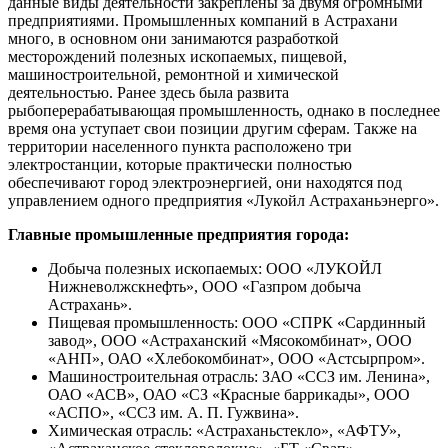
данные виды деятельности закреплены за двумя огромными
предприятиями. Промышленных компаний в Астрахани
много, в основном они занимаются разработкой
месторождений полезных ископаемых, пищевой,
машиностроительной, ремонтной и химической
деятельностью. Ранее здесь была развита
рыбоперерабатывающая промышленность, однако в последнее
время она уступает свои позиции другим сферам. Также на
территории населенного пункта расположено три
электростанции, которые практически полностью
обеспечивают город электроэнергией, они находятся под
управлением одного предприятия «Лукойл Астраханьэнерго».
Главные промышленные предприятия города:
Добыча полезных ископаемых: ООО «ЛУКОЙЛ
Нижневолжскнефть», ООО «Газпром добыча
Астрахань».
Пищевая промышленность: ООО «СПРК «Сардинный
завод», ООО «Астраханский «Мясокомбинат», ООО
«АНП», ОАО «Хлебокомбинат», ООО «Астсырпром».
Машиностроительная отрасль: ЗАО «ССЗ им. Ленина»,
ОАО «АСВ», ОАО «СЗ «Красные баррикады», ООО
«АСПО», «ССЗ им. А. П. Гужвина».
Химическая отрасль: «Астраханьстекло», «АФТУ»,