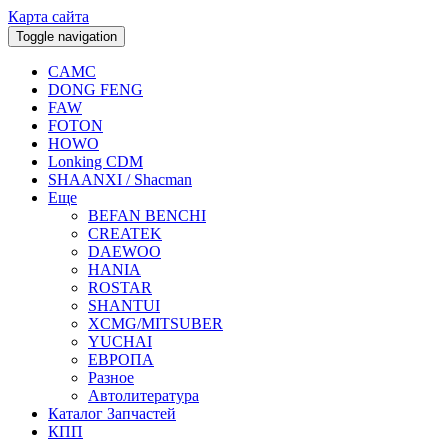
Карта сайта
Toggle navigation
CAMC
DONG FENG
FAW
FOTON
HOWO
Lonking CDM
SHAANXI / Shacman
Еще
BEFAN BENCHI
CREATEK
DAEWOO
HANIA
ROSTAR
SHANTUI
XCMG/MITSUBER
YUCHAI
ЕВРОПА
Разное
Aвтолитература
Каталог Запчастей
КПП