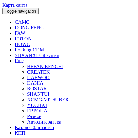
Карта сайта
Toggle navigation
CAMC
DONG FENG
FAW
FOTON
HOWO
Lonking CDM
SHAANXI / Shacman
Еще
BEFAN BENCHI
CREATEK
DAEWOO
HANIA
ROSTAR
SHANTUI
XCMG/MITSUBER
YUCHAI
ЕВРОПА
Разное
Aвтолитература
Каталог Запчастей
КПП