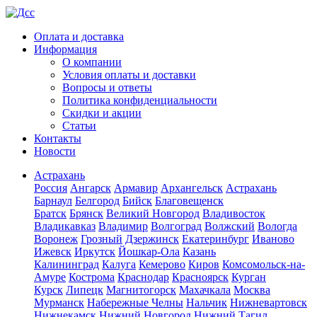
Оплата и доставка
Информация
О компании
Условия оплаты и доставки
Вопросы и ответы
Политика конфиденциальности
Скидки и акции
Статьи
Контакты
Новости
Астрахань
Россия
Ангарск
Армавир
Архангельск
Астрахань
Барнаул
Белгород
Бийск
Благовещенск
Братск
Брянск
Великий Новгород
Владивосток
Владикавказ
Владимир
Волгоград
Волжский
Вологда
Воронеж
Грозный
Дзержинск
Екатеринбург
Иваново
Ижевск
Иркутск
Йошкар-Ола
Казань
Калининград
Калуга
Кемерово
Киров
Комсомольск-на-
Амуре
Кострома
Краснодар
Красноярск
Курган
Курск
Липецк
Магнитогорск
Махачкала
Москва
Мурманск
Набережные Челны
Нальчик
Нижневартовск
Нижнекамск
Нижний Новгород
Нижний Тагил