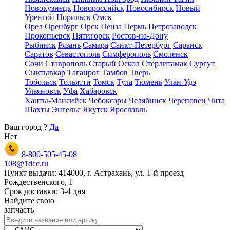
Новокузнецк
Новороссийск
Новосибирск
Новый
Уренгой
Норильск
Омск
Орел
Оренбург
Орск
Пенза
Пермь
Петрозаводск
Прокопьевск
Пятигорск
Ростов-на-Дону
Рыбинск
Рязань
Самара
Санкт-Петербург
Саранск
Саратов
Севастополь
Симферополь
Смоленск
Сочи
Ставрополь
Старый Оскол
Стерлитамак
Сургут
Сыктывкар
Таганрог
Тамбов
Тверь
Тобольск
Тольятти
Томск
Тула
Тюмень
Улан-Удэ
Ульяновск
Уфа
Хабаровск
Ханты-Мансийск
Чебоксары
Челябинск
Череповец
Чита
Шахты
Энгельс
Якутск
Ярославль
Ваш город
?
Да
Нет
8-800-505-45-08
108@1dcc.ru
Пункт выдачи: 414000, г. Астрахань, ул. 1-й проезд
Рождественского, 1
Срок доставки: 3-4 дня
Найдите свою
запчасть