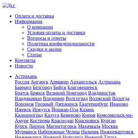
Оплата и доставка
Информация
О компании
Условия оплаты и доставки
Вопросы и ответы
Политика конфиденциальности
Скидки и акции
Статьи
Контакты
Новости
Астрахань
Россия
Ангарск
Армавир
Архангельск
Астрахань
Барнаул
Белгород
Бийск
Благовещенск
Братск
Брянск
Великий Новгород
Владивосток
Владикавказ
Владимир
Волгоград
Волжский
Вологда
Воронеж
Грозный
Дзержинск
Екатеринбург
Иваново
Ижевск
Иркутск
Йошкар-Ола
Казань
Калининград
Калуга
Кемерово
Киров
Комсомольск-на-
Амуре
Кострома
Краснодар
Красноярск
Курган
Курск
Липецк
Магнитогорск
Махачкала
Москва
Мурманск
Набережные Челны
Нальчик
Нижневартовск
Нижнекамск
Нижний Новгород
Нижний Тагил