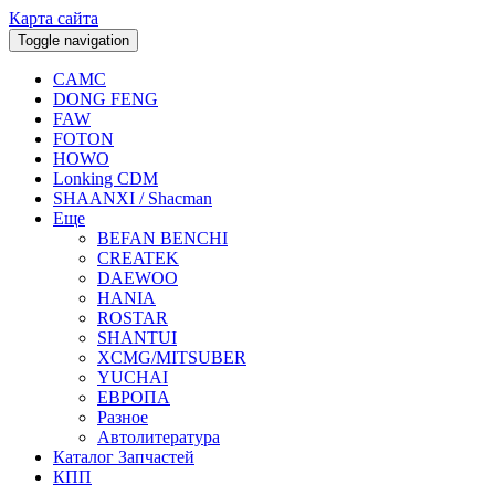
Карта сайта
Toggle navigation
CAMC
DONG FENG
FAW
FOTON
HOWO
Lonking CDM
SHAANXI / Shacman
Еще
BEFAN BENCHI
CREATEK
DAEWOO
HANIA
ROSTAR
SHANTUI
XCMG/MITSUBER
YUCHAI
ЕВРОПА
Разное
Aвтолитература
Каталог Запчастей
КПП