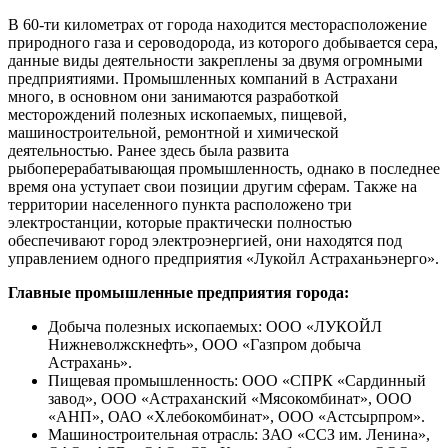
В 60-ти километрах от города находится месторасположение
природного газа и сероводорода, из которого добывается сера,
данные виды деятельности закреплены за двумя огромными
предприятиями. Промышленных компаний в Астрахани
много, в основном они занимаются разработкой
месторождений полезных ископаемых, пищевой,
машиностроительной, ремонтной и химической
деятельностью. Ранее здесь была развита
рыбоперерабатывающая промышленность, однако в последнее
время она уступает свои позиции другим сферам. Также на
территории населенного пункта расположено три
электростанции, которые практически полностью
обеспечивают город электроэнергией, они находятся под
управлением одного предприятия «Лукойл Астраханьэнерго».
Главные промышленные предприятия города:
Добыча полезных ископаемых: ООО «ЛУКОЙЛ
Нижневолжскнефть», ООО «Газпром добыча
Астрахань».
Пищевая промышленность: ООО «СПРК «Сардинный
завод», ООО «Астраханский «Мясокомбинат», ООО
«АНП», ОАО «Хлебокомбинат», ООО «Астсырпром».
Машиностроительная отрасль: ЗАО «ССЗ им. Ленина»,