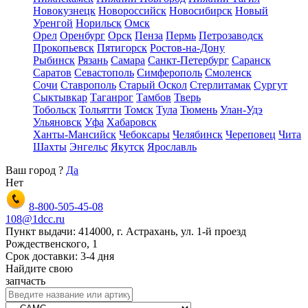
Новокузнецк
Новороссийск
Новосибирск
Новый
Уренгой
Норильск
Омск
Орел
Оренбург
Орск
Пенза
Пермь
Петрозаводск
Прокопьевск
Пятигорск
Ростов-на-Дону
Рыбинск
Рязань
Самара
Санкт-Петербург
Саранск
Саратов
Севастополь
Симферополь
Смоленск
Сочи
Ставрополь
Старый Оскол
Стерлитамак
Сургут
Сыктывкар
Таганрог
Тамбов
Тверь
Тобольск
Тольятти
Томск
Тула
Тюмень
Улан-Удэ
Ульяновск
Уфа
Хабаровск
Ханты-Мансийск
Чебоксары
Челябинск
Череповец
Чита
Шахты
Энгельс
Якутск
Ярославль
Ваш город
?
Да
Нет
8-800-505-45-08
108@1dcc.ru
Пункт выдачи: 414000, г. Астрахань, ул. 1-й проезд
Рождественского, 1
Срок доставки: 3-4 дня
Найдите свою
запчасть