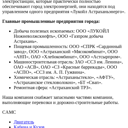
электростанции, которые практически полностью
обеспечивают город электроэнергией, они находятся под
управлением одного предприятия «Лукойл Астраханьэнерго».
Главные промышленные предприятия города:
Добыча полезных ископаемых: ООО «ЛУКОЙЛ
Нижневолжскнефть», ООО «Газпром добыча
Астрахань».
Пищевая промышленность: ООО «СПРК «Сардинный
завод», ООО «Астраханский «Мясокомбинат», ООО
«АНП», ОАО «Хлебокомбинат», ООО «Астсырпром».
Машиностроительная отрасль: ЗАО «ССЗ им. Ленина»,
ОАО «АСВ», ОАО «СЗ «Красные баррикады», ООО
«АСПО», «ССЗ им. А. П. Гужвина».
Химическая отрасль: «Астраханьстекло», «АФТУ»,
«Астраханское стекловолокно», «БТ «Свап».
Ремонтная сфера: «Астраханский ТРЗ».
Наша компания снабжает запасными частями компании,
выполняющие перевозки и дорожно-строительные работы.
CAMC
Двигатель
Кабина и Кузов