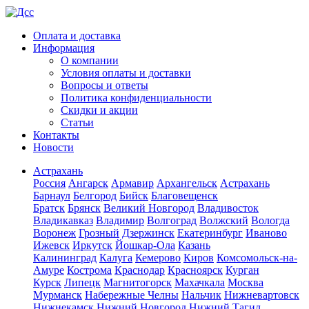
Оплата и доставка
Информация
О компании
Условия оплаты и доставки
Вопросы и ответы
Политика конфиденциальности
Скидки и акции
Статьи
Контакты
Новости
Астрахань
Россия
Ангарск
Армавир
Архангельск
Астрахань
Барнаул
Белгород
Бийск
Благовещенск
Братск
Брянск
Великий Новгород
Владивосток
Владикавказ
Владимир
Волгоград
Волжский
Вологда
Воронеж
Грозный
Дзержинск
Екатеринбург
Иваново
Ижевск
Иркутск
Йошкар-Ола
Казань
Калининград
Калуга
Кемерово
Киров
Комсомольск-на-
Амуре
Кострома
Краснодар
Красноярск
Курган
Курск
Липецк
Магнитогорск
Махачкала
Москва
Мурманск
Набережные Челны
Нальчик
Нижневартовск
Нижнекамск
Нижний Новгород
Нижний Тагил