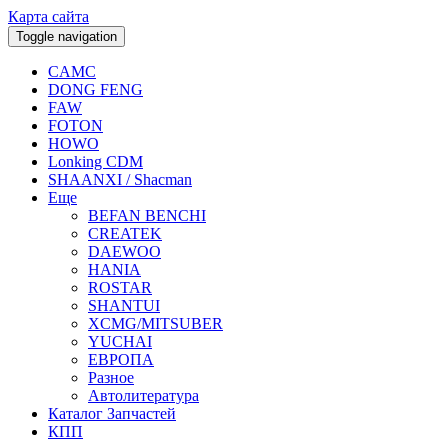
Карта сайта
Toggle navigation
CAMC
DONG FENG
FAW
FOTON
HOWO
Lonking CDM
SHAANXI / Shacman
Еще
BEFAN BENCHI
CREATEK
DAEWOO
HANIA
ROSTAR
SHANTUI
XCMG/MITSUBER
YUCHAI
ЕВРОПА
Разное
Aвтолитература
Каталог Запчастей
КПП