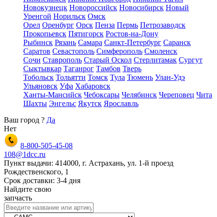
Новокузнецк
Новороссийск
Новосибирск
Новый
Уренгой
Норильск
Омск
Орел
Оренбург
Орск
Пенза
Пермь
Петрозаводск
Прокопьевск
Пятигорск
Ростов-на-Дону
Рыбинск
Рязань
Самара
Санкт-Петербург
Саранск
Саратов
Севастополь
Симферополь
Смоленск
Сочи
Ставрополь
Старый Оскол
Стерлитамак
Сургут
Сыктывкар
Таганрог
Тамбов
Тверь
Тобольск
Тольятти
Томск
Тула
Тюмень
Улан-Удэ
Ульяновск
Уфа
Хабаровск
Ханты-Мансийск
Чебоксары
Челябинск
Череповец
Чита
Шахты
Энгельс
Якутск
Ярославль
Ваш город
?
Да
Нет
8-800-505-45-08
108@1dcc.ru
Пункт выдачи: 414000, г. Астрахань, ул. 1-й проезд
Рождественского, 1
Срок доставки: 3-4 дня
Найдите свою
запчасть