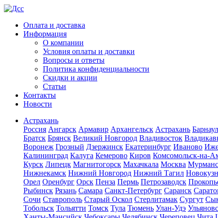
Оплата и доставка
Информация
О компании
Условия оплаты и доставки
Вопросы и ответы
Политика конфиденциальности
Скидки и акции
Статьи
Контакты
Новости
Астрахань
Россия
Ангарск
Армавир
Архангельск
Астрахань
Барнау
Братск
Брянск
Великий Новгород
Владивосток
Владикав
Воронеж
Грозный
Дзержинск
Екатеринбург
Иваново
Иже
Калининград
Калуга
Кемерово
Киров
Комсомольск-на-А
Курск
Липецк
Магнитогорск
Махачкала
Москва
Мурман
Нижнекамск
Нижний Новгород
Нижний Тагил
Новокуз
Орел
Оренбург
Орск
Пенза
Пермь
Петрозаводск
Прокопь
Рыбинск
Рязань
Самара
Санкт-Петербург
Саранск
Сарато
Сочи
Ставрополь
Старый Оскол
Стерлитамак
Сургут
Сы
Тобольск
Тольятти
Томск
Тула
Тюмень
Улан-Удэ
Ульянов
Ханты-Мансийск
Чебоксары
Челябинск
Череповец
Чита