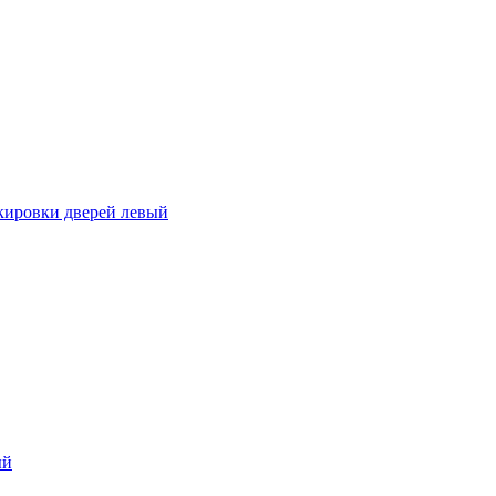
кировки дверей левый
ый