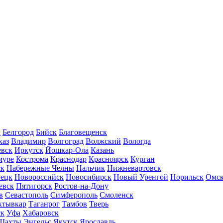
л
Белгород
Бийск
Благовещенск
каз
Владимир
Волгоград
Волжский
Вологда
вск
Иркутск
Йошкар-Ола
Казань
муре
Кострома
Краснодар
Красноярск
Курган
ск
Набережные Челны
Нальчик
Нижневартовск
нецк
Новороссийск
Новосибирск
Новый Уренгой
Норильск
Омс
евск
Пятигорск
Ростов-на-Дону
в
Севастополь
Симферополь
Смоленск
ктывкар
Таганрог
Тамбов
Тверь
ск
Уфа
Хабаровск
Шахты
Энгельс
Якутск
Ярославль