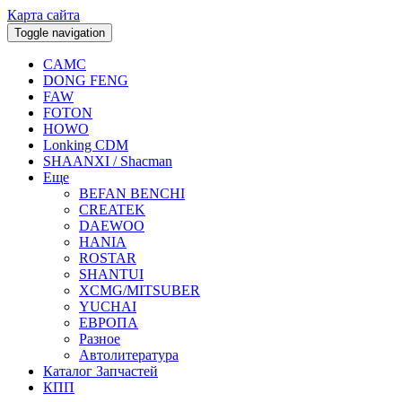
Карта сайта
Toggle navigation
CAMC
DONG FENG
FAW
FOTON
HOWO
Lonking CDM
SHAANXI / Shacman
Еще
BEFAN BENCHI
CREATEK
DAEWOO
HANIA
ROSTAR
SHANTUI
XCMG/MITSUBER
YUCHAI
ЕВРОПА
Разное
Aвтолитература
Каталог Запчастей
КПП