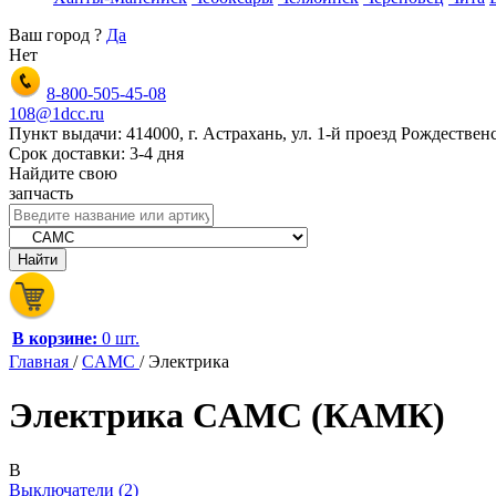
Ваш город
?
Да
Нет
8-800-505-45-08
108@1dcc.ru
Пункт выдачи: 414000, г. Астрахань, ул. 1-й проезд Рождественс
Срок доставки: 3-4 дня
Найдите свою
запчасть
В корзине:
0 шт.
Главная
/
CAMC
/
Электрика
Электрика CAMC (КАМК)
В
Выключатели (2)