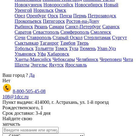
Новокузнецк
Новороссийск
Новосибирск
Новый
Уренгой
Норильск
Омск
Орел
Оренбург
Орск
Пенза
Пермь
Петрозаводск
Прокопьевск
Пятигорск
Ростов-на-Дону
Рыбинск
Рязань
Самара
Санкт-Петербург
Саранск
Саратов
Севастополь
Симферополь
Смоленск
Сочи
Ставрополь
Старый Оскол
Стерлитамак
Сургут
Сыктывкар
Таганрог
Тамбов
Тверь
Тобольск
Тольятти
Томск
Тула
Тюмень
Улан-Удэ
Ульяновск
Уфа
Хабаровск
Ханты-Мансийск
Чебоксары
Челябинск
Череповец
Чита
Шахты
Энгельс
Якутск
Ярославль
Ваш город
?
Да
Нет
8-800-505-45-08
108@1dcc.ru
Пункт выдачи: 414000, г. Астрахань, ул. 1-й проезд
Рождественского, 1
Срок доставки: 3-4 дня
Найдите свою
запчасть