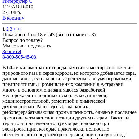
Интеркулер C
1119A18D-010
27,108 р.
В корзину
1
2
3
>
>|
Показано с 1 по 18 из 43 (всего страниц - 3)
Вопрос по товару?
Мы готовы подсказать
Звоните!
8-800-505-45-08
В 60-ти километрах от города находится месторасположение
природного газа и сероводорода, из которого добывается сера,
данные виды деятельности закреплены за двумя огромными
предприятиями. Промышленных компаний в Астрахани
много, в основном они занимаются разработкой
месторождений полезных ископаемых, пищевой,
машиностроительной, ремонтной и химической
деятельностью. Ранее здесь была развита
рыбоперерабатывающая промышленность, однако в последнее
время она уступает свои позиции другим сферам. Также на
территории населенного пункта расположено три
электростанции, которые практически полностью
обеспечивают город электроэнергией, они находятся под