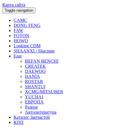
Карта сайта
Toggle navigation
CAMC
DONG FENG
FAW
FOTON
HOWO
Lonking CDM
SHAANXI / Shacman
Еще
BEFAN BENCHI
CREATEK
DAEWOO
HANIA
ROSTAR
SHANTUI
XCMG/MITSUBER
YUCHAI
ЕВРОПА
Разное
Aвтолитература
Каталог Запчастей
КПП