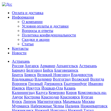
Оплата и доставка
Информация
О компании
Условия оплаты и доставки
Вопросы и ответы
Политика конфиденциальности
Скидки и акции
Статьи
Контакты
Новости
Астрахань
Россия
Ангарск
Армавир
Архангельск
Астрахань
Барнаул
Белгород
Бийск
Благовещенск
Братск
Брянск
Великий Новгород
Владивосток
Владикавказ
Владимир
Волгоград
Волжский
Вологда
Воронеж
Грозный
Дзержинск
Екатеринбург
Иваново
Ижевск
Иркутск
Йошкар-Ола
Казань
Калининград
Калуга
Кемерово
Киров
Комсомольск-на-
Амуре
Кострома
Краснодар
Красноярск
Курган
Курск
Липецк
Магнитогорск
Махачкала
Москва
Мурманск
Набережные Челны
Нальчик
Нижневартовск
Нижнекамск
Нижний Новгород
Нижний Тагил