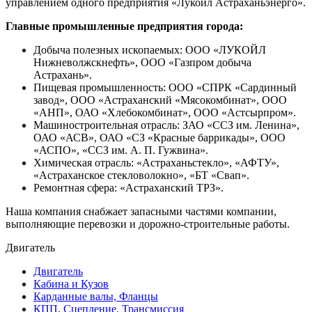
управлением одного предприятия «Лукойл Астраханьэнерго».
Главные промышленные предприятия города:
Добыча полезных ископаемых: ООО «ЛУКОЙЛ
Нижневолжскнефть», ООО «Газпром добыча
Астрахань».
Пищевая промышленность: ООО «СПРК «Сардинный
завод», ООО «Астраханский «Мясокомбинат», ООО
«АНП», ОАО «Хлебокомбинат», ООО «Астсырпром».
Машиностроительная отрасль: ЗАО «ССЗ им. Ленина»,
ОАО «АСВ», ОАО «СЗ «Красные баррикады», ООО
«АСПО», «ССЗ им. А. П. Гужвина».
Химическая отрасль: «Астраханьстекло», «АФТУ»,
«Астраханское стекловолокно», «БТ «Свап».
Ремонтная сфера: «Астраханский ТРЗ».
Наша компания снабжает запасными частями компании,
выполняющие перевозки и дорожно-строительные работы.
Двигатель
Двигатель
Кабина и Кузов
Карданные валы, Фланцы
КПП, Сцепление, Трансмиссия