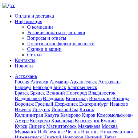
Оплата и доставка
Информация
О компании
Условия оплаты и доставки
Вопросы и ответы
Политика конфиденциальности
Скидки и акции
Статьи
Контакты
Новости
Астрахань
Россия
Ангарск
Армавир
Архангельск
Астрахань
Барнаул
Белгород
Бийск
Благовещенск
Братск
Брянск
Великий Новгород
Владивосток
Владикавказ
Владимир
Волгоград
Волжский
Вологда
Воронеж
Грозный
Дзержинск
Екатеринбург
Иваново
Ижевск
Иркутск
Йошкар-Ола
Казань
Калининград
Калуга
Кемерово
Киров
Комсомольск-на-
Амуре
Кострома
Краснодар
Красноярск
Курган
Курск
Липецк
Магнитогорск
Махачкала
Москва
Мурманск
Набережные Челны
Нальчик
Нижневартовск
Нижнекамск
Нижний Новгород
Нижний Тагил