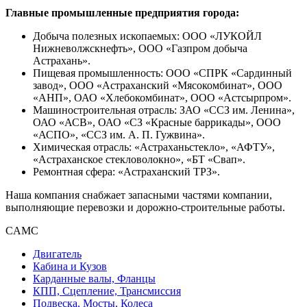
Главные промышленные предприятия города:
Добыча полезных ископаемых: ООО «ЛУКОЙЛ
Нижневолжскнефть», ООО «Газпром добыча
Астрахань».
Пищевая промышленность: ООО «СПРК «Сардинный
завод», ООО «Астраханский «Мясокомбинат», ООО
«АНП», ОАО «Хлебокомбинат», ООО «Астсырпром».
Машиностроительная отрасль: ЗАО «ССЗ им. Ленина»,
ОАО «АСВ», ОАО «СЗ «Красные баррикады», ООО
«АСПО», «ССЗ им. А. П. Гужвина».
Химическая отрасль: «Астраханьстекло», «АФТУ»,
«Астраханское стекловолокно», «БТ «Свап».
Ремонтная сфера: «Астраханский ТРЗ».
Наша компания снабжает запасными частями компании,
выполняющие перевозки и дорожно-строительные работы.
CAMC
Двигатель
Кабина и Кузов
Карданные валы, Фланцы
КПП, Сцепление, Трансмиссия
Подвеска, Мосты, Колеса