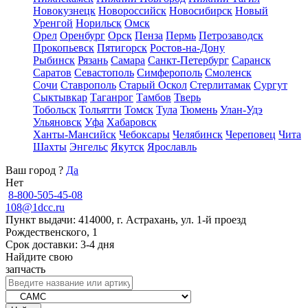
Новокузнецк
Новороссийск
Новосибирск
Новый
Уренгой
Норильск
Омск
Орел
Оренбург
Орск
Пенза
Пермь
Петрозаводск
Прокопьевск
Пятигорск
Ростов-на-Дону
Рыбинск
Рязань
Самара
Санкт-Петербург
Саранск
Саратов
Севастополь
Симферополь
Смоленск
Сочи
Ставрополь
Старый Оскол
Стерлитамак
Сургут
Сыктывкар
Таганрог
Тамбов
Тверь
Тобольск
Тольятти
Томск
Тула
Тюмень
Улан-Удэ
Ульяновск
Уфа
Хабаровск
Ханты-Мансийск
Чебоксары
Челябинск
Череповец
Чита
Шахты
Энгельс
Якутск
Ярославль
Ваш город
?
Да
Нет
8-800-505-45-08
108@1dcc.ru
Пункт выдачи: 414000, г. Астрахань, ул. 1-й проезд
Рождественского, 1
Срок доставки: 3-4 дня
Найдите свою
запчасть