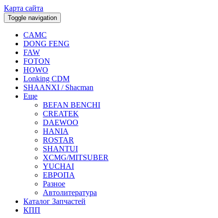
Карта сайта
Toggle navigation
CAMC
DONG FENG
FAW
FOTON
HOWO
Lonking CDM
SHAANXI / Shacman
Еще
BEFAN BENCHI
CREATEK
DAEWOO
HANIA
ROSTAR
SHANTUI
XCMG/MITSUBER
YUCHAI
ЕВРОПА
Разное
Aвтолитература
Каталог Запчастей
КПП