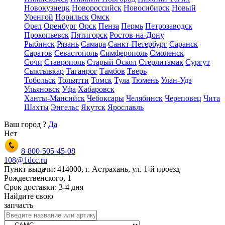
Новокузнецк
Новороссийск
Новосибирск
Новый
Уренгой
Норильск
Омск
Орел
Оренбург
Орск
Пенза
Пермь
Петрозаводск
Прокопьевск
Пятигорск
Ростов-на-Дону
Рыбинск
Рязань
Самара
Санкт-Петербург
Саранск
Саратов
Севастополь
Симферополь
Смоленск
Сочи
Ставрополь
Старый Оскол
Стерлитамак
Сургут
Сыктывкар
Таганрог
Тамбов
Тверь
Тобольск
Тольятти
Томск
Тула
Тюмень
Улан-Удэ
Ульяновск
Уфа
Хабаровск
Ханты-Мансийск
Чебоксары
Челябинск
Череповец
Чита
Шахты
Энгельс
Якутск
Ярославль
Ваш город
?
Да
Нет
8-800-505-45-08
108@1dcc.ru
Пункт выдачи: 414000, г. Астрахань, ул. 1-й проезд
Рождественского, 1
Срок доставки: 3-4 дня
Найдите свою
запчасть