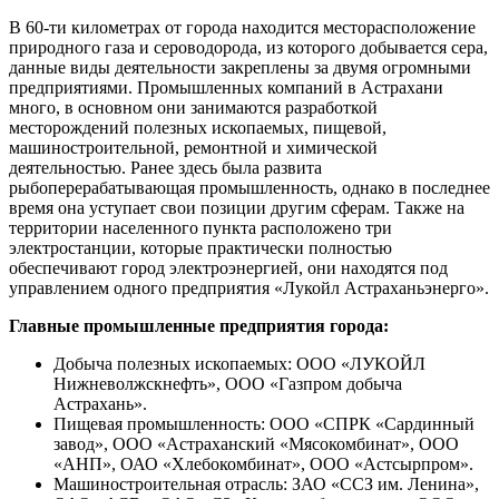
В 60-ти километрах от города находится месторасположение
природного газа и сероводорода, из которого добывается сера,
данные виды деятельности закреплены за двумя огромными
предприятиями. Промышленных компаний в Астрахани
много, в основном они занимаются разработкой
месторождений полезных ископаемых, пищевой,
машиностроительной, ремонтной и химической
деятельностью. Ранее здесь была развита
рыбоперерабатывающая промышленность, однако в последнее
время она уступает свои позиции другим сферам. Также на
территории населенного пункта расположено три
электростанции, которые практически полностью
обеспечивают город электроэнергией, они находятся под
управлением одного предприятия «Лукойл Астраханьэнерго».
Главные промышленные предприятия города:
Добыча полезных ископаемых: ООО «ЛУКОЙЛ
Нижневолжскнефть», ООО «Газпром добыча
Астрахань».
Пищевая промышленность: ООО «СПРК «Сардинный
завод», ООО «Астраханский «Мясокомбинат», ООО
«АНП», ОАО «Хлебокомбинат», ООО «Астсырпром».
Машиностроительная отрасль: ЗАО «ССЗ им. Ленина»,