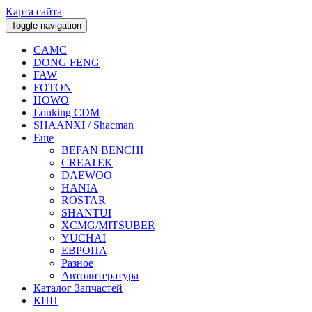
Карта сайта
Toggle navigation
CAMC
DONG FENG
FAW
FOTON
HOWO
Lonking CDM
SHAANXI / Shacman
Еще
BEFAN BENCHI
CREATEK
DAEWOO
HANIA
ROSTAR
SHANTUI
XCMG/MITSUBER
YUCHAI
ЕВРОПА
Разное
Aвтолитература
Каталог Запчастей
КПП