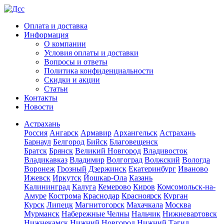
Оплата и доставка
Информация
О компании
Условия оплаты и доставки
Вопросы и ответы
Политика конфиденциальности
Скидки и акции
Статьи
Контакты
Новости
Астрахань
Россия
Ангарск
Армавир
Архангельск
Астрахань
Барнаул
Белгород
Бийск
Благовещенск
Братск
Брянск
Великий Новгород
Владивосток
Владикавказ
Владимир
Волгоград
Волжский
Вологда
Воронеж
Грозный
Дзержинск
Екатеринбург
Иваново
Ижевск
Иркутск
Йошкар-Ола
Казань
Калининград
Калуга
Кемерово
Киров
Комсомольск-на-
Амуре
Кострома
Краснодар
Красноярск
Курган
Курск
Липецк
Магнитогорск
Махачкала
Москва
Мурманск
Набережные Челны
Нальчик
Нижневартовск
Нижнекамск
Нижний Новгород
Нижний Тагил