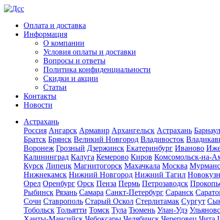
Оплата и доставка
Информация
О компании
Условия оплаты и доставки
Вопросы и ответы
Политика конфиденциальности
Скидки и акции
Статьи
Контакты
Новости
Астрахань
Россия
Ангарск
Армавир
Архангельск
Астрахань
Барнау
Братск
Брянск
Великий Новгород
Владивосток
Владикав
Воронеж
Грозный
Дзержинск
Екатеринбург
Иваново
Иже
Калининград
Калуга
Кемерово
Киров
Комсомольск-на-А
Курск
Липецк
Магнитогорск
Махачкала
Москва
Мурман
Нижнекамск
Нижний Новгород
Нижний Тагил
Новокуз
Орел
Оренбург
Орск
Пенза
Пермь
Петрозаводск
Прокопь
Рыбинск
Рязань
Самара
Санкт-Петербург
Саранск
Сарато
Сочи
Ставрополь
Старый Оскол
Стерлитамак
Сургут
Сы
Тобольск
Тольятти
Томск
Тула
Тюмень
Улан-Удэ
Ульянов
Ханты-Мансийск
Чебоксары
Челябинск
Череповец
Чита