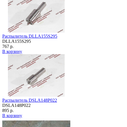
Распылитель DLLA155S295
DLLA155S295
767 р.
В корзину
Распылитель DSLA148P022
DSLA148P022
895 р.
В корзину