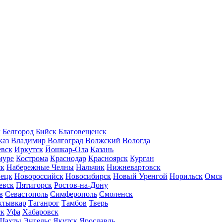
л
Белгород
Бийск
Благовещенск
каз
Владимир
Волгоград
Волжский
Вологда
вск
Иркутск
Йошкар-Ола
Казань
муре
Кострома
Краснодар
Красноярск
Курган
ск
Набережные Челны
Нальчик
Нижневартовск
нецк
Новороссийск
Новосибирск
Новый Уренгой
Норильск
Омс
евск
Пятигорск
Ростов-на-Дону
в
Севастополь
Симферополь
Смоленск
ктывкар
Таганрог
Тамбов
Тверь
ск
Уфа
Хабаровск
Шахты
Энгельс
Якутск
Ярославль