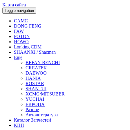
Карта сайта
Toggle navigation
CAMC
DONG FENG
FAW
FOTON
HOWO
Lonking CDM
SHAANXI / Shacman
Еще
BEFAN BENCHI
CREATEK
DAEWOO
HANIA
ROSTAR
SHANTUI
XCMG/MITSUBER
YUCHAI
ЕВРОПА
Разное
Aвтолитература
Каталог Запчастей
КПП