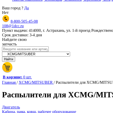
Ваш город
?
Да
Нет
8-800-505-45-08
108@1dcc.ru
Пункт выдачи: 414000, г. Астрахань, ул. 1-й проезд Рождественс
Срок доставки: 3-4 дня
Найдите свою
запчасть
В корзине:
0 шт.
Главная
/
XCMG/MITSUBER
/
Распылители для XCMG/MITS
Распылители для XCMG/MIT
Двигатель
Кабина, рама, ковш, рабочее оборудование