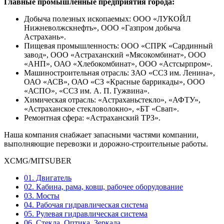
Главные промышленные предприятия города:
Добыча полезных ископаемых: ООО «ЛУКОЙЛ
Нижневолжскнефть», ООО «Газпром добыча
Астрахань».
Пищевая промышленность: ООО «СПРК «Сардинный
завод», ООО «Астраханский «Мясокомбинат», ООО
«АНП», ОАО «Хлебокомбинат», ООО «Астсырпром».
Машиностроительная отрасль: ЗАО «ССЗ им. Ленина»,
ОАО «АСВ», ОАО «СЗ «Красные баррикады», ООО
«АСПО», «ССЗ им. А. П. Гужвина».
Химическая отрасль: «Астраханьстекло», «АФТУ»,
«Астраханское стекловолокно», «БТ «Свап».
Ремонтная сфера: «Астраханский ТРЗ».
Наша компания снабжает запасными частями компании,
выполняющие перевозки и дорожно-строительные работы.
XCMG/MITSUBER
01. Двигатель
02. Кабина, рама, ковш, рабочее оборудование
03. Мосты
04. Рабочая гидравлическая система
05. Рулевая гидравлическая система
06. Стекла, Оптика, Зеркала