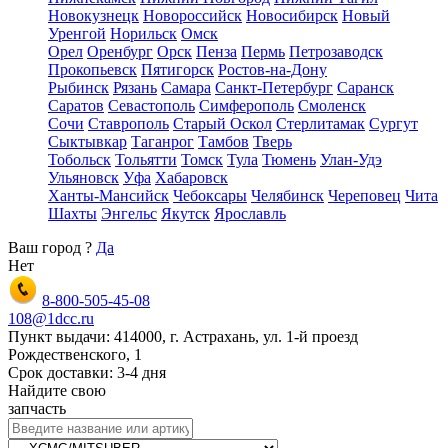
Новокузнецк
Новороссийск
Новосибирск
Новый
Уренгой
Норильск
Омск
Орел
Оренбург
Орск
Пенза
Пермь
Петрозаводск
Прокопьевск
Пятигорск
Ростов-на-Дону
Рыбинск
Рязань
Самара
Санкт-Петербург
Саранск
Саратов
Севастополь
Симферополь
Смоленск
Сочи
Ставрополь
Старый Оскол
Стерлитамак
Сургут
Сыктывкар
Таганрог
Тамбов
Тверь
Тобольск
Тольятти
Томск
Тула
Тюмень
Улан-Удэ
Ульяновск
Уфа
Хабаровск
Ханты-Мансийск
Чебоксары
Челябинск
Череповец
Чита
Шахты
Энгельс
Якутск
Ярославль
Ваш город
?
Да
Нет
8-800-505-45-08
108@1dcc.ru
Пункт выдачи: 414000, г. Астрахань, ул. 1-й проезд
Рождественского, 1
Срок доставки: 3-4 дня
Найдите свою
запчасть