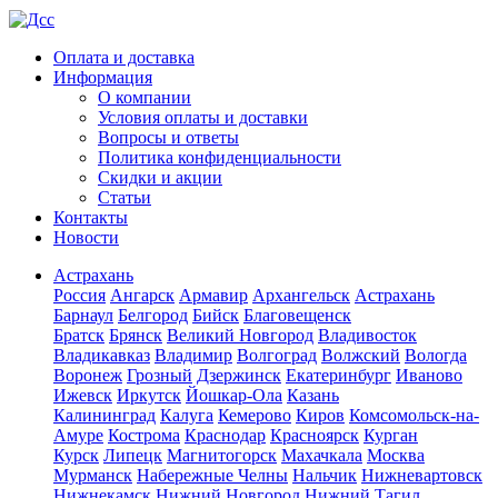
Оплата и доставка
Информация
О компании
Условия оплаты и доставки
Вопросы и ответы
Политика конфиденциальности
Скидки и акции
Статьи
Контакты
Новости
Астрахань
Россия
Ангарск
Армавир
Архангельск
Астрахань
Барнаул
Белгород
Бийск
Благовещенск
Братск
Брянск
Великий Новгород
Владивосток
Владикавказ
Владимир
Волгоград
Волжский
Вологда
Воронеж
Грозный
Дзержинск
Екатеринбург
Иваново
Ижевск
Иркутск
Йошкар-Ола
Казань
Калининград
Калуга
Кемерово
Киров
Комсомольск-на-
Амуре
Кострома
Краснодар
Красноярск
Курган
Курск
Липецк
Магнитогорск
Махачкала
Москва
Мурманск
Набережные Челны
Нальчик
Нижневартовск
Нижнекамск
Нижний Новгород
Нижний Тагил