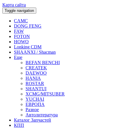
Карта сайта
Toggle navigation
CAMC
DONG FENG
FAW
FOTON
HOWO
Lonking CDM
SHAANXI / Shacman
Еще
BEFAN BENCHI
CREATEK
DAEWOO
HANIA
ROSTAR
SHANTUI
XCMG/MITSUBER
YUCHAI
ЕВРОПА
Разное
Aвтолитература
Каталог Запчастей
КПП