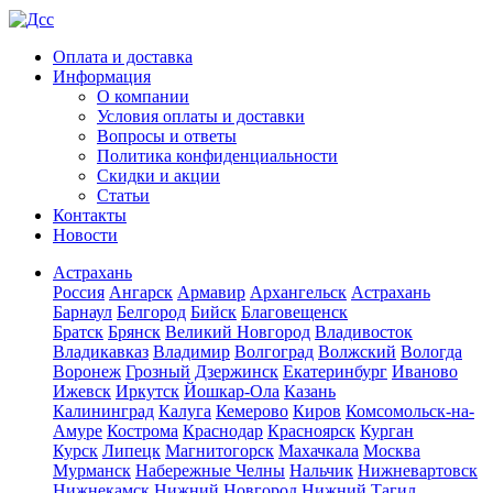
Оплата и доставка
Информация
О компании
Условия оплаты и доставки
Вопросы и ответы
Политика конфиденциальности
Скидки и акции
Статьи
Контакты
Новости
Астрахань
Россия
Ангарск
Армавир
Архангельск
Астрахань
Барнаул
Белгород
Бийск
Благовещенск
Братск
Брянск
Великий Новгород
Владивосток
Владикавказ
Владимир
Волгоград
Волжский
Вологда
Воронеж
Грозный
Дзержинск
Екатеринбург
Иваново
Ижевск
Иркутск
Йошкар-Ола
Казань
Калининград
Калуга
Кемерово
Киров
Комсомольск-на-
Амуре
Кострома
Краснодар
Красноярск
Курган
Курск
Липецк
Магнитогорск
Махачкала
Москва
Мурманск
Набережные Челны
Нальчик
Нижневартовск
Нижнекамск
Нижний Новгород
Нижний Тагил