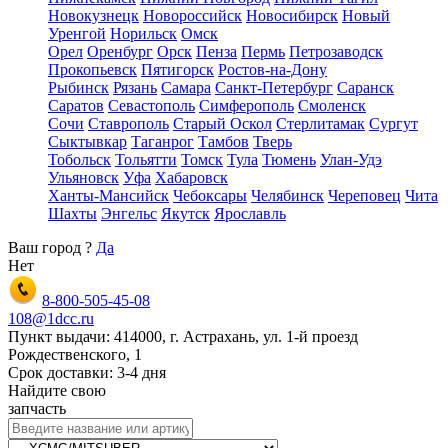
Новокузнецк
Новороссийск
Новосибирск
Новый
Уренгой
Норильск
Омск
Орел
Оренбург
Орск
Пенза
Пермь
Петрозаводск
Прокопьевск
Пятигорск
Ростов-на-Дону
Рыбинск
Рязань
Самара
Санкт-Петербург
Саранск
Саратов
Севастополь
Симферополь
Смоленск
Сочи
Ставрополь
Старый Оскол
Стерлитамак
Сургут
Сыктывкар
Таганрог
Тамбов
Тверь
Тобольск
Тольятти
Томск
Тула
Тюмень
Улан-Удэ
Ульяновск
Уфа
Хабаровск
Ханты-Мансийск
Чебоксары
Челябинск
Череповец
Чита
Шахты
Энгельс
Якутск
Ярославль
Ваш город
?
Да
Нет
8-800-505-45-08
108@1dcc.ru
Пункт выдачи: 414000, г. Астрахань, ул. 1-й проезд
Рождественского, 1
Срок доставки: 3-4 дня
Найдите свою
запчасть