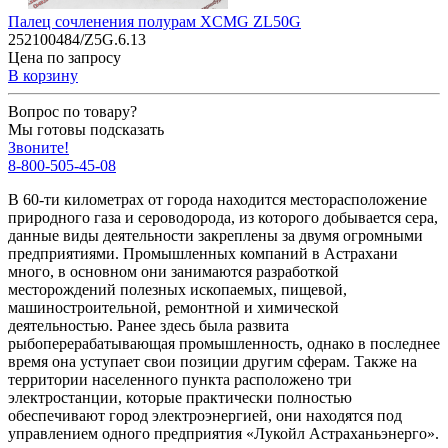
Палец сочленения полурам XCMG ZL50G
252100484/Z5G.6.13
Цена по запросу
В корзину
Вопрос по товару?
Мы готовы подсказать
Звоните!
8-800-505-45-08
В 60-ти километрах от города находится месторасположение
природного газа и сероводорода, из которого добывается сера,
данные виды деятельности закреплены за двумя огромными
предприятиями. Промышленных компаний в Астрахани
много, в основном они занимаются разработкой
месторождений полезных ископаемых, пищевой,
машиностроительной, ремонтной и химической
деятельностью. Ранее здесь была развита
рыбоперерабатывающая промышленность, однако в последнее
время она уступает свои позиции другим сферам. Также на
территории населенного пункта расположено три
электростанции, которые практически полностью
обеспечивают город электроэнергией, они находятся под
управлением одного предприятия «Лукойл Астраханьэнерго».