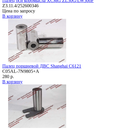
Палец оси коромысла XCMG ZL30G/LW300F
Z3.11.4/252600346
Цена по запросу
В корзину
Палец поршневой ДВС Shanghai C6121
C05AL-7N9805+A
280 р.
В корзину