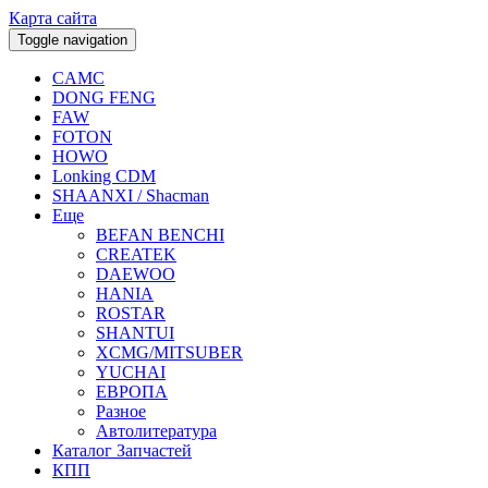
Карта сайта
Toggle navigation
CAMC
DONG FENG
FAW
FOTON
HOWO
Lonking CDM
SHAANXI / Shacman
Еще
BEFAN BENCHI
CREATEK
DAEWOO
HANIA
ROSTAR
SHANTUI
XCMG/MITSUBER
YUCHAI
ЕВРОПА
Разное
Aвтолитература
Каталог Запчастей
КПП