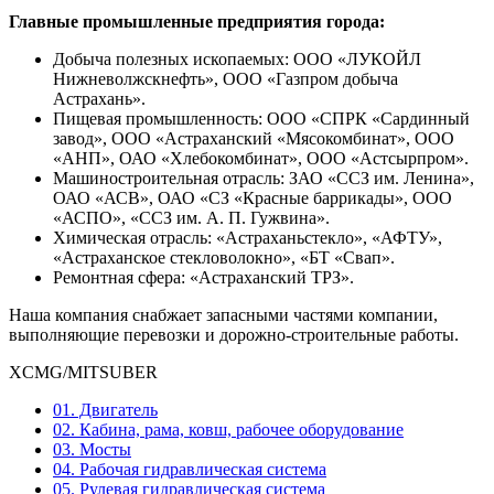
Главные промышленные предприятия города:
Добыча полезных ископаемых: ООО «ЛУКОЙЛ
Нижневолжскнефть», ООО «Газпром добыча
Астрахань».
Пищевая промышленность: ООО «СПРК «Сардинный
завод», ООО «Астраханский «Мясокомбинат», ООО
«АНП», ОАО «Хлебокомбинат», ООО «Астсырпром».
Машиностроительная отрасль: ЗАО «ССЗ им. Ленина»,
ОАО «АСВ», ОАО «СЗ «Красные баррикады», ООО
«АСПО», «ССЗ им. А. П. Гужвина».
Химическая отрасль: «Астраханьстекло», «АФТУ»,
«Астраханское стекловолокно», «БТ «Свап».
Ремонтная сфера: «Астраханский ТРЗ».
Наша компания снабжает запасными частями компании,
выполняющие перевозки и дорожно-строительные работы.
XCMG/MITSUBER
01. Двигатель
02. Кабина, рама, ковш, рабочее оборудование
03. Мосты
04. Рабочая гидравлическая система
05. Рулевая гидравлическая система