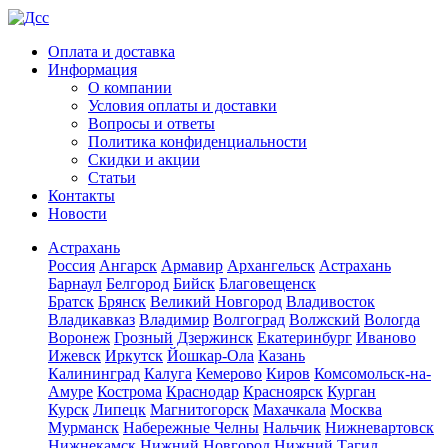
Оплата и доставка
Информация
О компании
Условия оплаты и доставки
Вопросы и ответы
Политика конфиденциальности
Скидки и акции
Статьи
Контакты
Новости
Астрахань
Россия
Ангарск
Армавир
Архангельск
Астрахань
Барнаул
Белгород
Бийск
Благовещенск
Братск
Брянск
Великий Новгород
Владивосток
Владикавказ
Владимир
Волгоград
Волжский
Вологда
Воронеж
Грозный
Дзержинск
Екатеринбург
Иваново
Ижевск
Иркутск
Йошкар-Ола
Казань
Калининград
Калуга
Кемерово
Киров
Комсомольск-на-
Амуре
Кострома
Краснодар
Красноярск
Курган
Курск
Липецк
Магнитогорск
Махачкала
Москва
Мурманск
Набережные Челны
Нальчик
Нижневартовск
Нижнекамск
Нижний Новгород
Нижний Тагил