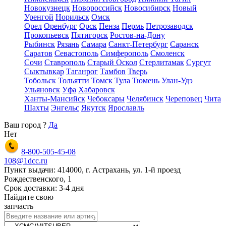
Новокузнецк
Новороссийск
Новосибирск
Новый
Уренгой
Норильск
Омск
Орел
Оренбург
Орск
Пенза
Пермь
Петрозаводск
Прокопьевск
Пятигорск
Ростов-на-Дону
Рыбинск
Рязань
Самара
Санкт-Петербург
Саранск
Саратов
Севастополь
Симферополь
Смоленск
Сочи
Ставрополь
Старый Оскол
Стерлитамак
Сургут
Сыктывкар
Таганрог
Тамбов
Тверь
Тобольск
Тольятти
Томск
Тула
Тюмень
Улан-Удэ
Ульяновск
Уфа
Хабаровск
Ханты-Мансийск
Чебоксары
Челябинск
Череповец
Чита
Шахты
Энгельс
Якутск
Ярославль
Ваш город
?
Да
Нет
8-800-505-45-08
108@1dcc.ru
Пункт выдачи: 414000, г. Астрахань, ул. 1-й проезд
Рождественского, 1
Срок доставки: 3-4 дня
Найдите свою
запчасть