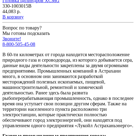
Головка цилиндров XCMG
330-1003015B
44,083 р.
В корзину
Вопрос по товару?
Мы готовы подсказать
Звоните!
8-800-505-45-08
В 60-ти километрах от города находится месторасположение
природного газа и сероводорода, из которого добывается сера,
данные виды деятельности закреплены за двумя огромными
предприятиями. Промышленных компаний в Астрахани
много, в основном они занимаются разработкой
месторождений полезных ископаемых, пищевой,
машиностроительной, ремонтной и химической
деятельностью. Ранее здесь была развита
рыбоперерабатывающая промышленность, однако в последнее
время она уступает свои позиции другим сферам. Также на
территории населенного пункта расположено три
электростанции, которые практически полностью
обеспечивают город электроэнергией, они находятся под
управлением одного предприятия «Лукойл Астраханьэнерго».
Главные промышленные предприятия города: