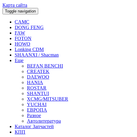
Карта сайта
Toggle navigation
CAMC
DONG FENG
FAW
FOTON
HOWO
Lonking CDM
SHAANXI / Shacman
Еще
BEFAN BENCHI
CREATEK
DAEWOO
HANIA
ROSTAR
SHANTUI
XCMG/MITSUBER
YUCHAI
ЕВРОПА
Разное
Aвтолитература
Каталог Запчастей
КПП