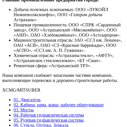
Добыча полезных ископаемых: ООО «ЛУКОЙЛ
Нижневолжскнефть», ООО «Газпром добыча
Астрахань».
Пищевая промышленность: ООО «СПРК «Сардинный
завод», ООО «Астраханский «Мясокомбинат», ООО
«АНП», ОАО «Хлебокомбинат», ООО «Астсырпром».
Машиностроительная отрасль: ЗАО «ССЗ им. Ленина»,
ОАО «АСВ», ОАО «СЗ «Красные баррикады», ООО
«АСПО», «ССЗ им. А. П. Гужвина».
Химическая отрасль: «Астраханьстекло», «АФТУ»,
«Астраханское стекловолокно», «БТ «Свап».
Ремонтная сфера: «Астраханский ТРЗ».
Наша компания снабжает запасными частями компании,
выполняющие перевозки и дорожно-строительные работы.
XCMG/MITSUBER
01. Двигатель
02. Кабина, рама, ковш, рабочее оборудование
03. Мосты
04. Рабочая гидравлическая система
05. Рулевая гидравлическая система
06. Стекла, Оптика, Зеркала