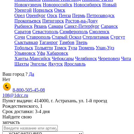
Новокузнецк
Новороссийск
Новосибирск
Новый
Уренгой
Норильск
Омск
Орел
Оренбург
Орск
Пенза
Пермь
Петрозаводск
Прокопьевск
Пятигорск
Ростов-на-Дону
Рыбинск
Рязань
Самара
Санкт-Петербург
Саранск
Саратов
Севастополь
Симферополь
Смоленск
Сочи
Ставрополь
Старый Оскол
Стерлитамак
Сургут
Сыктывкар
Таганрог
Тамбов
Тверь
Тобольск
Тольятти
Томск
Тула
Тюмень
Улан-Удэ
Ульяновск
Уфа
Хабаровск
Ханты-Мансийск
Чебоксары
Челябинск
Череповец
Чита
Шахты
Энгельс
Якутск
Ярославль
Ваш город
?
Да
Нет
8-800-505-45-08
108@1dcc.ru
Пункт выдачи: 414000, г. Астрахань, ул. 1-й проезд
Рождественского, 1
Срок доставки: 3-4 дня
Найдите свою
запчасть