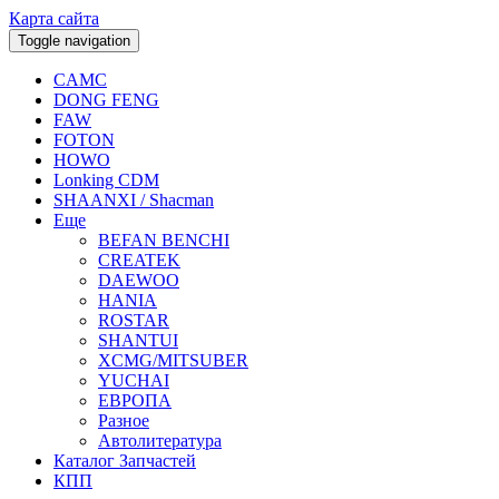
Карта сайта
Toggle navigation
CAMC
DONG FENG
FAW
FOTON
HOWO
Lonking CDM
SHAANXI / Shacman
Еще
BEFAN BENCHI
CREATEK
DAEWOO
HANIA
ROSTAR
SHANTUI
XCMG/MITSUBER
YUCHAI
ЕВРОПА
Разное
Aвтолитература
Каталог Запчастей
КПП