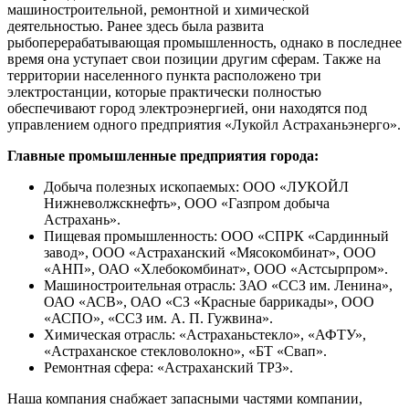
машиностроительной, ремонтной и химической
деятельностью. Ранее здесь была развита
рыбоперерабатывающая промышленность, однако в последнее
время она уступает свои позиции другим сферам. Также на
территории населенного пункта расположено три
электростанции, которые практически полностью
обеспечивают город электроэнергией, они находятся под
управлением одного предприятия «Лукойл Астраханьэнерго».
Главные промышленные предприятия города:
Добыча полезных ископаемых: ООО «ЛУКОЙЛ
Нижневолжскнефть», ООО «Газпром добыча
Астрахань».
Пищевая промышленность: ООО «СПРК «Сардинный
завод», ООО «Астраханский «Мясокомбинат», ООО
«АНП», ОАО «Хлебокомбинат», ООО «Астсырпром».
Машиностроительная отрасль: ЗАО «ССЗ им. Ленина»,
ОАО «АСВ», ОАО «СЗ «Красные баррикады», ООО
«АСПО», «ССЗ им. А. П. Гужвина».
Химическая отрасль: «Астраханьстекло», «АФТУ»,
«Астраханское стекловолокно», «БТ «Свап».
Ремонтная сфера: «Астраханский ТРЗ».
Наша компания снабжает запасными частями компании,