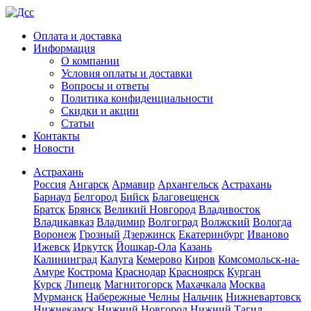
Оплата и доставка
Информация
О компании
Условия оплаты и доставки
Вопросы и ответы
Политика конфиденциальности
Скидки и акции
Статьи
Контакты
Новости
Астрахань
Россия
Ангарск
Армавир
Архангельск
Астрахань
Барнаул
Белгород
Бийск
Благовещенск
Братск
Брянск
Великий Новгород
Владивосток
Владикавказ
Владимир
Волгоград
Волжский
Вологда
Воронеж
Грозный
Дзержинск
Екатеринбург
Иваново
Ижевск
Иркутск
Йошкар-Ола
Казань
Калининград
Калуга
Кемерово
Киров
Комсомольск-на-
Амуре
Кострома
Краснодар
Красноярск
Курган
Курск
Липецк
Магнитогорск
Махачкала
Москва
Мурманск
Набережные Челны
Нальчик
Нижневартовск
Нижнекамск
Нижний Новгород
Нижний Тагил