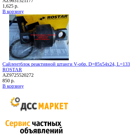
AZ9631521177
1,625 р.
В корзину
Сайлентблок реактивной штанги V-обр. D=85x54x24, L=133
ROSTAR
AZ9725520272
850 р.
В корзину