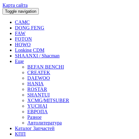
Карта сайта
Toggle navigation
CAMC
DONG FENG
FAW
FOTON
HOWO
Lonking CDM
SHAANXI / Shacman
Еще
BEFAN BENCHI
CREATEK
DAEWOO
HANIA
ROSTAR
SHANTUI
XCMG/MITSUBER
YUCHAI
ЕВРОПА
Разное
Aвтолитература
Каталог Запчастей
КПП