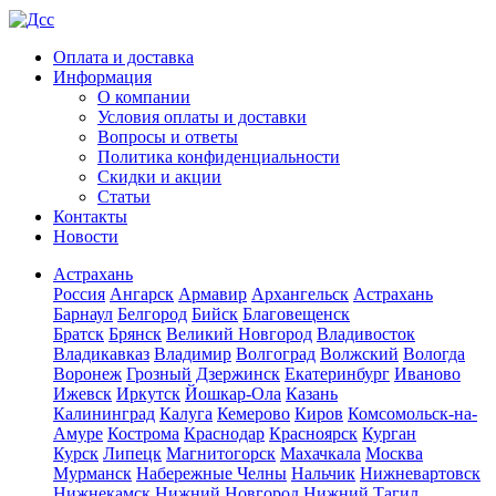
Оплата и доставка
Информация
О компании
Условия оплаты и доставки
Вопросы и ответы
Политика конфиденциальности
Скидки и акции
Статьи
Контакты
Новости
Астрахань
Россия
Ангарск
Армавир
Архангельск
Астрахань
Барнаул
Белгород
Бийск
Благовещенск
Братск
Брянск
Великий Новгород
Владивосток
Владикавказ
Владимир
Волгоград
Волжский
Вологда
Воронеж
Грозный
Дзержинск
Екатеринбург
Иваново
Ижевск
Иркутск
Йошкар-Ола
Казань
Калининград
Калуга
Кемерово
Киров
Комсомольск-на-
Амуре
Кострома
Краснодар
Красноярск
Курган
Курск
Липецк
Магнитогорск
Махачкала
Москва
Мурманск
Набережные Челны
Нальчик
Нижневартовск
Нижнекамск
Нижний Новгород
Нижний Тагил