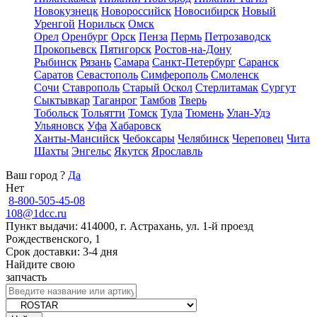
Новокузнецк
Новороссийск
Новосибирск
Новый
Уренгой
Норильск
Омск
Орел
Оренбург
Орск
Пенза
Пермь
Петрозаводск
Прокопьевск
Пятигорск
Ростов-на-Дону
Рыбинск
Рязань
Самара
Санкт-Петербург
Саранск
Саратов
Севастополь
Симферополь
Смоленск
Сочи
Ставрополь
Старый Оскол
Стерлитамак
Сургут
Сыктывкар
Таганрог
Тамбов
Тверь
Тобольск
Тольятти
Томск
Тула
Тюмень
Улан-Удэ
Ульяновск
Уфа
Хабаровск
Ханты-Мансийск
Чебоксары
Челябинск
Череповец
Чита
Шахты
Энгельс
Якутск
Ярославль
Ваш город
?
Да
Нет
8-800-505-45-08
108@1dcc.ru
Пункт выдачи: 414000, г. Астрахань, ул. 1-й проезд
Рождественского, 1
Срок доставки: 3-4 дня
Найдите свою
запчасть