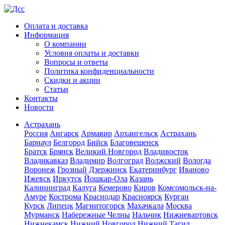
Оплата и доставка
Информация
О компании
Условия оплаты и доставки
Вопросы и ответы
Политика конфиденциальности
Скидки и акции
Статьи
Контакты
Новости
Астрахань
Россия
Ангарск
Армавир
Архангельск
Астрахань
Барнаул
Белгород
Бийск
Благовещенск
Братск
Брянск
Великий Новгород
Владивосток
Владикавказ
Владимир
Волгоград
Волжский
Вологда
Воронеж
Грозный
Дзержинск
Екатеринбург
Иваново
Ижевск
Иркутск
Йошкар-Ола
Казань
Калининград
Калуга
Кемерово
Киров
Комсомольск-на-
Амуре
Кострома
Краснодар
Красноярск
Курган
Курск
Липецк
Магнитогорск
Махачкала
Москва
Мурманск
Набережные Челны
Нальчик
Нижневартовск
Нижнекамск
Нижний Новгород
Нижний Тагил