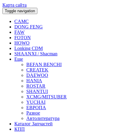
Карта сайта
Toggle navigation
CAMC
DONG FENG
FAW
FOTON
HOWO
Lonking CDM
SHAANXI / Shacman
Еще
BEFAN BENCHI
CREATEK
DAEWOO
HANIA
ROSTAR
SHANTUI
XCMG/MITSUBER
YUCHAI
ЕВРОПА
Разное
Aвтолитература
Каталог Запчастей
КПП