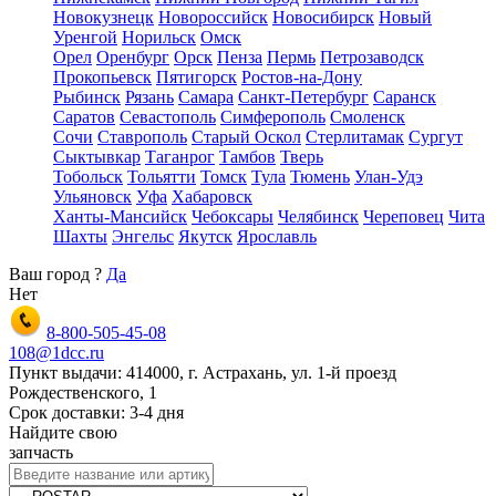
Новокузнецк
Новороссийск
Новосибирск
Новый
Уренгой
Норильск
Омск
Орел
Оренбург
Орск
Пенза
Пермь
Петрозаводск
Прокопьевск
Пятигорск
Ростов-на-Дону
Рыбинск
Рязань
Самара
Санкт-Петербург
Саранск
Саратов
Севастополь
Симферополь
Смоленск
Сочи
Ставрополь
Старый Оскол
Стерлитамак
Сургут
Сыктывкар
Таганрог
Тамбов
Тверь
Тобольск
Тольятти
Томск
Тула
Тюмень
Улан-Удэ
Ульяновск
Уфа
Хабаровск
Ханты-Мансийск
Чебоксары
Челябинск
Череповец
Чита
Шахты
Энгельс
Якутск
Ярославль
Ваш город
?
Да
Нет
8-800-505-45-08
108@1dcc.ru
Пункт выдачи: 414000, г. Астрахань, ул. 1-й проезд
Рождественского, 1
Срок доставки: 3-4 дня
Найдите свою
запчасть