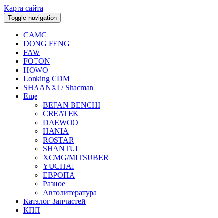
Карта сайта
Toggle navigation
CAMC
DONG FENG
FAW
FOTON
HOWO
Lonking CDM
SHAANXI / Shacman
Еще
BEFAN BENCHI
CREATEK
DAEWOO
HANIA
ROSTAR
SHANTUI
XCMG/MITSUBER
YUCHAI
ЕВРОПА
Разное
Aвтолитература
Каталог Запчастей
КПП