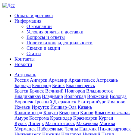
Оплата и доставка
Информация
О компании
Условия оплаты и доставки
Вопросы и ответы
Политика конфиденциальности
Скидки и акции
Статьи
Контакты
Новости
Астрахань
Россия
Ангарск
Армавир
Архангельск
Астрахань
Барнаул
Белгород
Бийск
Благовещенск
Братск
Брянск
Великий Новгород
Владивосток
Владикавказ
Владимир
Волгоград
Волжский
Вологда
Воронеж
Грозный
Дзержинск
Екатеринбург
Иваново
Ижевск
Иркутск
Йошкар-Ола
Казань
Калининград
Калуга
Кемерово
Киров
Комсомольск-на-
Амуре
Кострома
Краснодар
Красноярск
Курган
Курск
Липецк
Магнитогорск
Махачкала
Москва
Мурманск
Набережные Челны
Нальчик
Нижневартовск
Нижнекамск
Нижний Новгород
Нижний Тагил