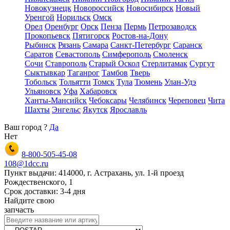
Новокузнецк
Новороссийск
Новосибирск
Новый
Уренгой
Норильск
Омск
Орел
Оренбург
Орск
Пенза
Пермь
Петрозаводск
Прокопьевск
Пятигорск
Ростов-на-Дону
Рыбинск
Рязань
Самара
Санкт-Петербург
Саранск
Саратов
Севастополь
Симферополь
Смоленск
Сочи
Ставрополь
Старый Оскол
Стерлитамак
Сургут
Сыктывкар
Таганрог
Тамбов
Тверь
Тобольск
Тольятти
Томск
Тула
Тюмень
Улан-Удэ
Ульяновск
Уфа
Хабаровск
Ханты-Мансийск
Чебоксары
Челябинск
Череповец
Чита
Шахты
Энгельс
Якутск
Ярославль
Ваш город
?
Да
Нет
8-800-505-45-08
108@1dcc.ru
Пункт выдачи: 414000, г. Астрахань, ул. 1-й проезд
Рождественского, 1
Срок доставки: 3-4 дня
Найдите свою
запчасть