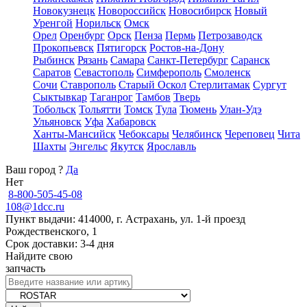
Новокузнецк
Новороссийск
Новосибирск
Новый
Уренгой
Норильск
Омск
Орел
Оренбург
Орск
Пенза
Пермь
Петрозаводск
Прокопьевск
Пятигорск
Ростов-на-Дону
Рыбинск
Рязань
Самара
Санкт-Петербург
Саранск
Саратов
Севастополь
Симферополь
Смоленск
Сочи
Ставрополь
Старый Оскол
Стерлитамак
Сургут
Сыктывкар
Таганрог
Тамбов
Тверь
Тобольск
Тольятти
Томск
Тула
Тюмень
Улан-Удэ
Ульяновск
Уфа
Хабаровск
Ханты-Мансийск
Чебоксары
Челябинск
Череповец
Чита
Шахты
Энгельс
Якутск
Ярославль
Ваш город
?
Да
Нет
8-800-505-45-08
108@1dcc.ru
Пункт выдачи: 414000, г. Астрахань, ул. 1-й проезд
Рождественского, 1
Срок доставки: 3-4 дня
Найдите свою
запчасть