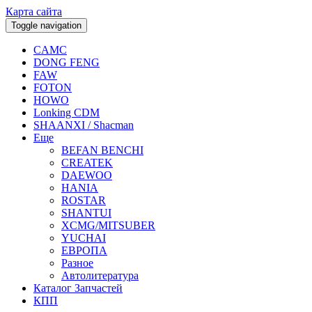
Карта сайта
Toggle navigation
CAMC
DONG FENG
FAW
FOTON
HOWO
Lonking CDM
SHAANXI / Shacman
Еще
BEFAN BENCHI
CREATEK
DAEWOO
HANIA
ROSTAR
SHANTUI
XCMG/MITSUBER
YUCHAI
ЕВРОПА
Разное
Aвтолитература
Каталог Запчастей
КПП