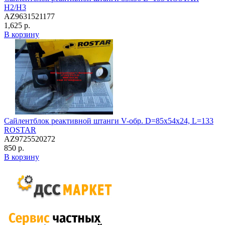
H2/H3
AZ9631521177
1,625 р.
В корзину
Сайлентблок реактивной штанги V-обр. D=85x54x24, L=133
ROSTAR
AZ9725520272
850 р.
В корзину