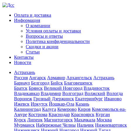
Оплата и доставка
Информация
О компании
Условия оплаты и доставки
Вопросы и ответы
Политика конфиденциальности
Скидки и акции
Статьи
Контакты
Новости
Астрахань
Россия
Ангарск
Армавир
Архангельск
Астрахань
Барнаул
Белгород
Бийск
Благовещенск
Братск
Брянск
Великий Новгород
Владивосток
Владикавказ
Владимир
Волгоград
Волжский
Вологда
Воронеж
Грозный
Дзержинск
Екатеринбург
Иваново
Ижевск
Иркутск
Йошкар-Ола
Казань
Калининград
Калуга
Кемерово
Киров
Комсомольск-на-
Амуре
Кострома
Краснодар
Красноярск
Курган
Курск
Липецк
Магнитогорск
Махачкала
Москва
Мурманск
Набережные Челны
Нальчик
Нижневартовск
Нижнекамск
Нижний Новгород
Нижний Тагил