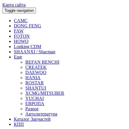
Карта сайта
Toggle navigation
CAMC
DONG FENG
FAW
FOTON
HOWO
Lonking CDM
SHAANXI / Shacman
Еще
BEFAN BENCHI
CREATEK
DAEWOO
HANIA
ROSTAR
SHANTUI
XCMG/MITSUBER
YUCHAI
ЕВРОПА
Разное
Aвтолитература
Каталог Запчастей
КПП