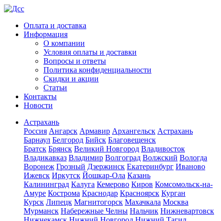
Оплата и доставка
Информация
О компании
Условия оплаты и доставки
Вопросы и ответы
Политика конфиденциальности
Скидки и акции
Статьи
Контакты
Новости
Астрахань
Россия
Ангарск
Армавир
Архангельск
Астрахань
Барнаул
Белгород
Бийск
Благовещенск
Братск
Брянск
Великий Новгород
Владивосток
Владикавказ
Владимир
Волгоград
Волжский
Вологда
Воронеж
Грозный
Дзержинск
Екатеринбург
Иваново
Ижевск
Иркутск
Йошкар-Ола
Казань
Калининград
Калуга
Кемерово
Киров
Комсомольск-на-
Амуре
Кострома
Краснодар
Красноярск
Курган
Курск
Липецк
Магнитогорск
Махачкала
Москва
Мурманск
Набережные Челны
Нальчик
Нижневартовск
Нижнекамск
Нижний Новгород
Нижний Тагил