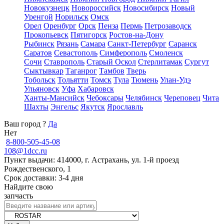
Новокузнецк
Новороссийск
Новосибирск
Новый
Уренгой
Норильск
Омск
Орел
Оренбург
Орск
Пенза
Пермь
Петрозаводск
Прокопьевск
Пятигорск
Ростов-на-Дону
Рыбинск
Рязань
Самара
Санкт-Петербург
Саранск
Саратов
Севастополь
Симферополь
Смоленск
Сочи
Ставрополь
Старый Оскол
Стерлитамак
Сургут
Сыктывкар
Таганрог
Тамбов
Тверь
Тобольск
Тольятти
Томск
Тула
Тюмень
Улан-Удэ
Ульяновск
Уфа
Хабаровск
Ханты-Мансийск
Чебоксары
Челябинск
Череповец
Чита
Шахты
Энгельс
Якутск
Ярославль
Ваш город
?
Да
Нет
8-800-505-45-08
108@1dcc.ru
Пункт выдачи: 414000, г. Астрахань, ул. 1-й проезд
Рождественского, 1
Срок доставки: 3-4 дня
Найдите свою
запчасть