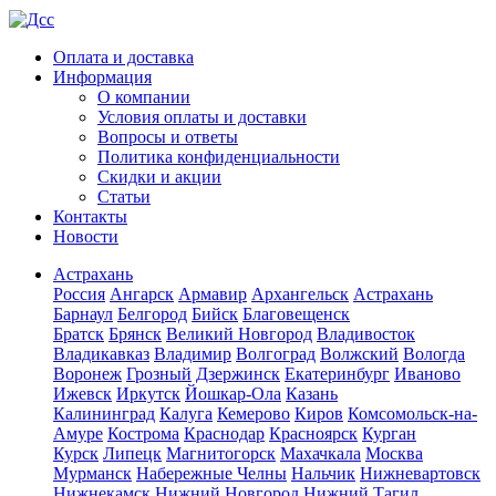
Оплата и доставка
Информация
О компании
Условия оплаты и доставки
Вопросы и ответы
Политика конфиденциальности
Скидки и акции
Статьи
Контакты
Новости
Астрахань
Россия
Ангарск
Армавир
Архангельск
Астрахань
Барнаул
Белгород
Бийск
Благовещенск
Братск
Брянск
Великий Новгород
Владивосток
Владикавказ
Владимир
Волгоград
Волжский
Вологда
Воронеж
Грозный
Дзержинск
Екатеринбург
Иваново
Ижевск
Иркутск
Йошкар-Ола
Казань
Калининград
Калуга
Кемерово
Киров
Комсомольск-на-
Амуре
Кострома
Краснодар
Красноярск
Курган
Курск
Липецк
Магнитогорск
Махачкала
Москва
Мурманск
Набережные Челны
Нальчик
Нижневартовск
Нижнекамск
Нижний Новгород
Нижний Тагил