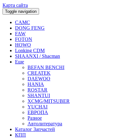
Карта сайта
Toggle navigation
CAMC
DONG FENG
FAW
FOTON
HOWO
Lonking CDM
SHAANXI / Shacman
Еще
BEFAN BENCHI
CREATEK
DAEWOO
HANIA
ROSTAR
SHANTUI
XCMG/MITSUBER
YUCHAI
ЕВРОПА
Разное
Aвтолитература
Каталог Запчастей
КПП