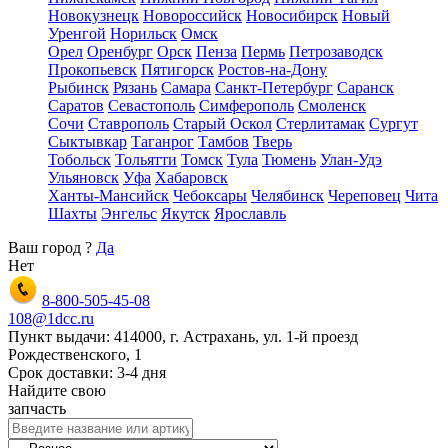
Новокузнецк
Новороссийск
Новосибирск
Новый
Уренгой
Норильск
Омск
Орел
Оренбург
Орск
Пенза
Пермь
Петрозаводск
Прокопьевск
Пятигорск
Ростов-на-Дону
Рыбинск
Рязань
Самара
Санкт-Петербург
Саранск
Саратов
Севастополь
Симферополь
Смоленск
Сочи
Ставрополь
Старый Оскол
Стерлитамак
Сургут
Сыктывкар
Таганрог
Тамбов
Тверь
Тобольск
Тольятти
Томск
Тула
Тюмень
Улан-Удэ
Ульяновск
Уфа
Хабаровск
Ханты-Мансийск
Чебоксары
Челябинск
Череповец
Чита
Шахты
Энгельс
Якутск
Ярославль
Ваш город
?
Да
Нет
8-800-505-45-08
108@1dcc.ru
Пункт выдачи: 414000, г. Астрахань, ул. 1-й проезд
Рождественского, 1
Срок доставки: 3-4 дня
Найдите свою
запчасть