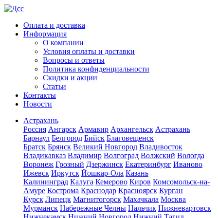
Оплата и доставка
Информация
О компании
Условия оплаты и доставки
Вопросы и ответы
Политика конфиденциальности
Скидки и акции
Статьи
Контакты
Новости
Астрахань
Россия
Ангарск
Армавир
Архангельск
Астрахань
Барнаул
Белгород
Бийск
Благовещенск
Братск
Брянск
Великий Новгород
Владивосток
Владикавказ
Владимир
Волгоград
Волжский
Вологда
Воронеж
Грозный
Дзержинск
Екатеринбург
Иваново
Ижевск
Иркутск
Йошкар-Ола
Казань
Калининград
Калуга
Кемерово
Киров
Комсомольск-на-
Амуре
Кострома
Краснодар
Красноярск
Курган
Курск
Липецк
Магнитогорск
Махачкала
Москва
Мурманск
Набережные Челны
Нальчик
Нижневартовск
Нижнекамск
Нижний Новгород
Нижний Тагил