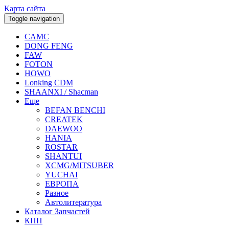
Карта сайта
Toggle navigation
CAMC
DONG FENG
FAW
FOTON
HOWO
Lonking CDM
SHAANXI / Shacman
Еще
BEFAN BENCHI
CREATEK
DAEWOO
HANIA
ROSTAR
SHANTUI
XCMG/MITSUBER
YUCHAI
ЕВРОПА
Разное
Aвтолитература
Каталог Запчастей
КПП