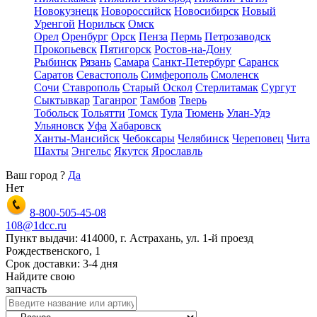
Новокузнецк
Новороссийск
Новосибирск
Новый
Уренгой
Норильск
Омск
Орел
Оренбург
Орск
Пенза
Пермь
Петрозаводск
Прокопьевск
Пятигорск
Ростов-на-Дону
Рыбинск
Рязань
Самара
Санкт-Петербург
Саранск
Саратов
Севастополь
Симферополь
Смоленск
Сочи
Ставрополь
Старый Оскол
Стерлитамак
Сургут
Сыктывкар
Таганрог
Тамбов
Тверь
Тобольск
Тольятти
Томск
Тула
Тюмень
Улан-Удэ
Ульяновск
Уфа
Хабаровск
Ханты-Мансийск
Чебоксары
Челябинск
Череповец
Чита
Шахты
Энгельс
Якутск
Ярославль
Ваш город
?
Да
Нет
8-800-505-45-08
108@1dcc.ru
Пункт выдачи: 414000, г. Астрахань, ул. 1-й проезд
Рождественского, 1
Срок доставки: 3-4 дня
Найдите свою
запчасть