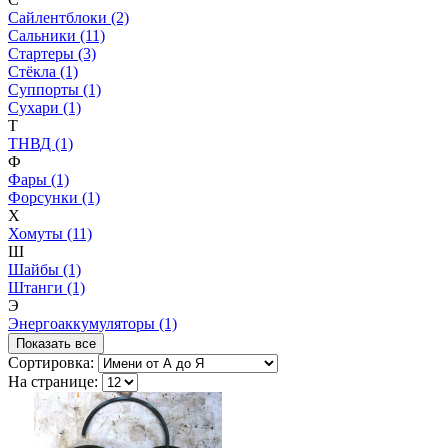
Сайлентблоки (2)
Сальники (11)
Стартеры (3)
Стёкла (1)
Суппорты (1)
Сухари (1)
Т
ТНВД (1)
Ф
Фары (1)
Форсунки (1)
Х
Хомуты (11)
Ш
Шайбы (1)
Штанги (1)
Э
Энергоаккумуляторы (1)
Показать все
Сортировка:
На странице: