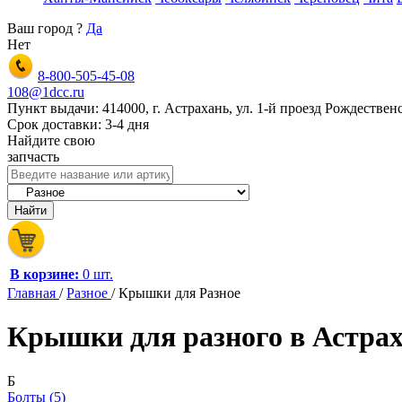
Ваш город
?
Да
Нет
8-800-505-45-08
108@1dcc.ru
Пункт выдачи: 414000, г. Астрахань, ул. 1-й проезд Рождественс
Срок доставки: 3-4 дня
Найдите свою
запчасть
В корзине:
0 шт.
Главная
/
Разное
/
Крышки для Разное
Крышки для разного в Астра
Б
Болты (5)