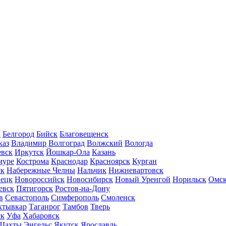
л
Белгород
Бийск
Благовещенск
каз
Владимир
Волгоград
Волжский
Вологда
вск
Иркутск
Йошкар-Ола
Казань
муре
Кострома
Краснодар
Красноярск
Курган
ск
Набережные Челны
Нальчик
Нижневартовск
нецк
Новороссийск
Новосибирск
Новый Уренгой
Норильск
Омс
евск
Пятигорск
Ростов-на-Дону
в
Севастополь
Симферополь
Смоленск
ктывкар
Таганрог
Тамбов
Тверь
ск
Уфа
Хабаровск
Шахты
Энгельс
Якутск
Ярославль