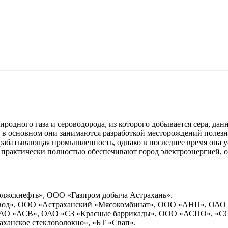
иродного газа и сероводорода, из которого добывается сера, да
в основном они занимаются разработкой месторождений полез
ерабатывающая промышленность, однако в последнее время она у
 практически полностью обеспечивают город электроэнергией, 
жскнефть», ООО «Газпром добыча Астрахань».
од», ООО «Астраханский «Мясокомбинат», ООО «АНП», ОАО 
ОАО «АСВ», ОАО «СЗ «Красные баррикады», ООО «АСПО», «ССЗ
аханское стекловолокно», «БТ «Свап».