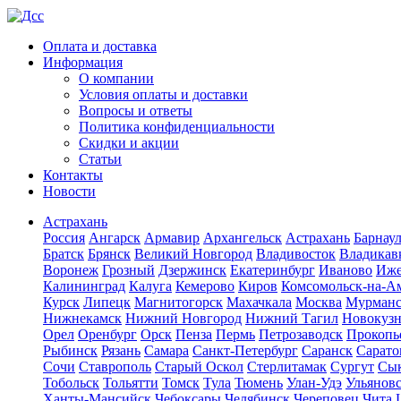
Оплата и доставка
Информация
О компании
Условия оплаты и доставки
Вопросы и ответы
Политика конфиденциальности
Скидки и акции
Статьи
Контакты
Новости
Астрахань
Россия
Ангарск
Армавир
Архангельск
Астрахань
Барнау
Братск
Брянск
Великий Новгород
Владивосток
Владикав
Воронеж
Грозный
Дзержинск
Екатеринбург
Иваново
Иже
Калининград
Калуга
Кемерово
Киров
Комсомольск-на-А
Курск
Липецк
Магнитогорск
Махачкала
Москва
Мурман
Нижнекамск
Нижний Новгород
Нижний Тагил
Новокуз
Орел
Оренбург
Орск
Пенза
Пермь
Петрозаводск
Прокопь
Рыбинск
Рязань
Самара
Санкт-Петербург
Саранск
Сарато
Сочи
Ставрополь
Старый Оскол
Стерлитамак
Сургут
Сы
Тобольск
Тольятти
Томск
Тула
Тюмень
Улан-Удэ
Ульянов
Ханты-Мансийск
Чебоксары
Челябинск
Череповец
Чита