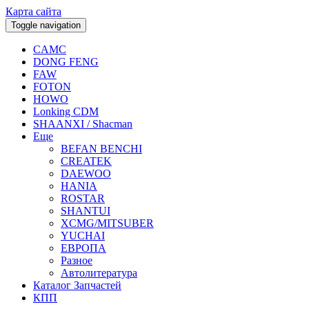
Карта сайта
Toggle navigation
CAMC
DONG FENG
FAW
FOTON
HOWO
Lonking CDM
SHAANXI / Shacman
Еще
BEFAN BENCHI
CREATEK
DAEWOO
HANIA
ROSTAR
SHANTUI
XCMG/MITSUBER
YUCHAI
ЕВРОПА
Разное
Aвтолитература
Каталог Запчастей
КПП