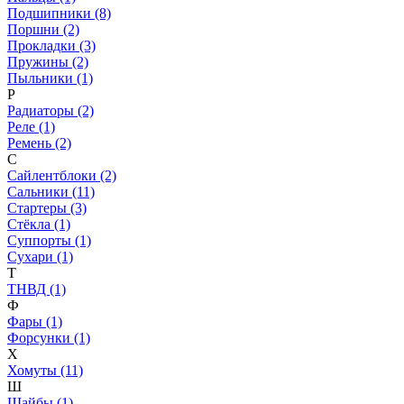
Подшипники (8)
Поршни (2)
Прокладки (3)
Пружины (2)
Пыльники (1)
Р
Радиаторы (2)
Реле (1)
Ремень (2)
С
Сайлентблоки (2)
Сальники (11)
Стартеры (3)
Стёкла (1)
Суппорты (1)
Сухари (1)
Т
ТНВД (1)
Ф
Фары (1)
Форсунки (1)
Х
Хомуты (11)
Ш
Шайбы (1)