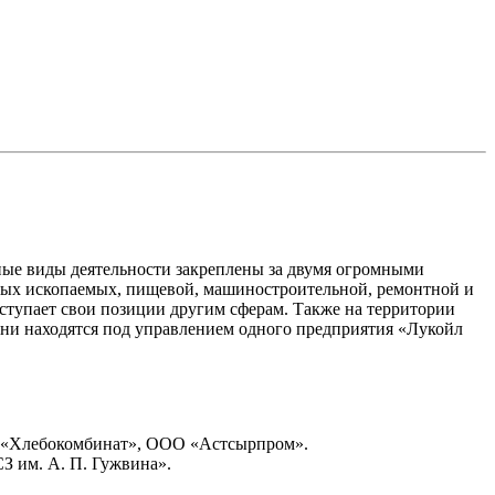
нные виды деятельности закреплены за двумя огромными
ных ископаемых, пищевой, машиностроительной, ремонтной и
ступает свои позиции другим сферам. Также на территории
они находятся под управлением одного предприятия «Лукойл
«Хлебокомбинат», ООО «Астсырпром».
 им. А. П. Гужвина».