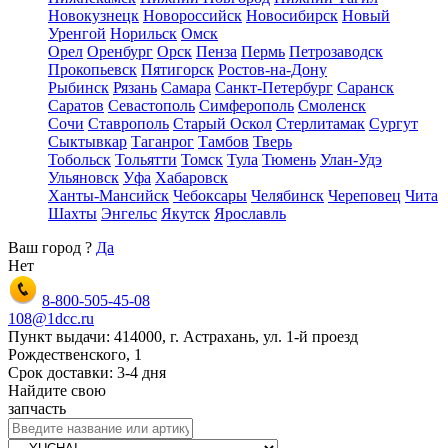
Новокузнецк
Новороссийск
Новосибирск
Новый
Уренгой
Норильск
Омск
Орел
Оренбург
Орск
Пенза
Пермь
Петрозаводск
Прокопьевск
Пятигорск
Ростов-на-Дону
Рыбинск
Рязань
Самара
Санкт-Петербург
Саранск
Саратов
Севастополь
Симферополь
Смоленск
Сочи
Ставрополь
Старый Оскол
Стерлитамак
Сургут
Сыктывкар
Таганрог
Тамбов
Тверь
Тобольск
Тольятти
Томск
Тула
Тюмень
Улан-Удэ
Ульяновск
Уфа
Хабаровск
Ханты-Мансийск
Чебоксары
Челябинск
Череповец
Чита
Шахты
Энгельс
Якутск
Ярославль
Ваш город
?
Да
Нет
8-800-505-45-08
108@1dcc.ru
Пункт выдачи: 414000, г. Астрахань, ул. 1-й проезд
Рождественского, 1
Срок доставки: 3-4 дня
Найдите свою
запчасть