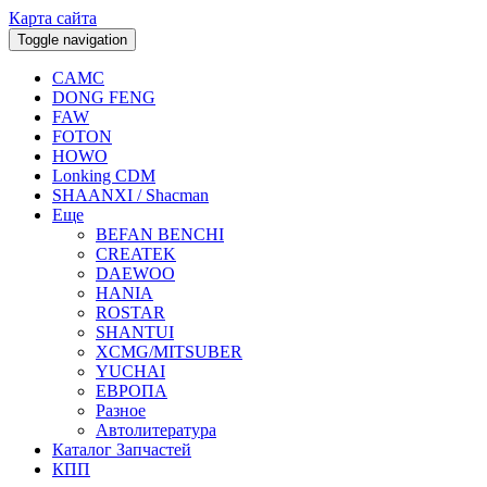
Карта сайта
Toggle navigation
CAMC
DONG FENG
FAW
FOTON
HOWO
Lonking CDM
SHAANXI / Shacman
Еще
BEFAN BENCHI
CREATEK
DAEWOO
HANIA
ROSTAR
SHANTUI
XCMG/MITSUBER
YUCHAI
ЕВРОПА
Разное
Aвтолитература
Каталог Запчастей
КПП