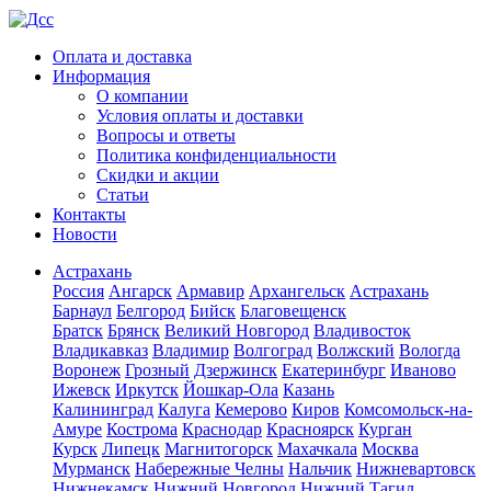
Оплата и доставка
Информация
О компании
Условия оплаты и доставки
Вопросы и ответы
Политика конфиденциальности
Скидки и акции
Статьи
Контакты
Новости
Астрахань
Россия
Ангарск
Армавир
Архангельск
Астрахань
Барнаул
Белгород
Бийск
Благовещенск
Братск
Брянск
Великий Новгород
Владивосток
Владикавказ
Владимир
Волгоград
Волжский
Вологда
Воронеж
Грозный
Дзержинск
Екатеринбург
Иваново
Ижевск
Иркутск
Йошкар-Ола
Казань
Калининград
Калуга
Кемерово
Киров
Комсомольск-на-
Амуре
Кострома
Краснодар
Красноярск
Курган
Курск
Липецк
Магнитогорск
Махачкала
Москва
Мурманск
Набережные Челны
Нальчик
Нижневартовск
Нижнекамск
Нижний Новгород
Нижний Тагил