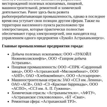
месторождений полезных ископаемых, пищевой,
машиностроительной, ремонтной и химической
деятельностью. Ранее здесь была развита
рыбоперерабатывающая промышленность, однако в последнее
время она уступает свои позиции другим сферам. Также на
территории населенного пункта расположено три
электростанции, которые практически полностью
обеспечивают город электроэнергией, они находятся под
управлением одного предприятия «Лукойл Астраханьэнерго».
Главные промышленные предприятия города:
Добыча полезных ископаемых: ООО «ЛУКОЙЛ
Нижневолжскнефть», ООО «Газпром добыча
Астрахань».
Пищевая промышленность: ООО «СПРК «Сардинный
завод», ООО «Астраханский «Мясокомбинат», ООО
«АНП», ОАО «Хлебокомбинат», ООО «Астсырпром».
Машиностроительная отрасль: ЗАО «ССЗ им. Ленина»,
ОАО «АСВ», ОАО «СЗ «Красные баррикады», ООО
«АСПО», «ССЗ им. А. П. Гужвина».
Химическая отрасль: «Астраханьстекло», «АФТУ»,
«Астраханское стекловолокно», «БТ «Свап».
Ремонтная сфера: «Астраханский ТРЗ».