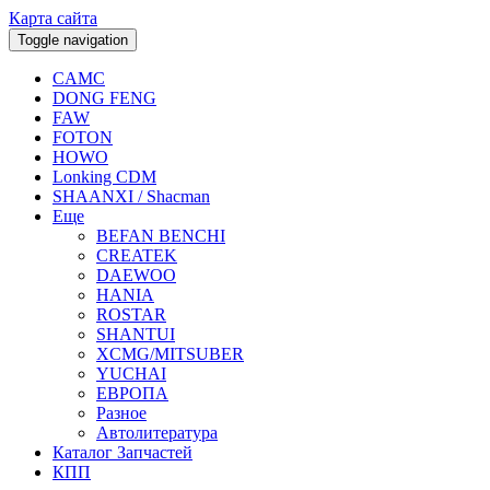
Карта сайта
Toggle navigation
CAMC
DONG FENG
FAW
FOTON
HOWO
Lonking CDM
SHAANXI / Shacman
Еще
BEFAN BENCHI
CREATEK
DAEWOO
HANIA
ROSTAR
SHANTUI
XCMG/MITSUBER
YUCHAI
ЕВРОПА
Разное
Aвтолитература
Каталог Запчастей
КПП