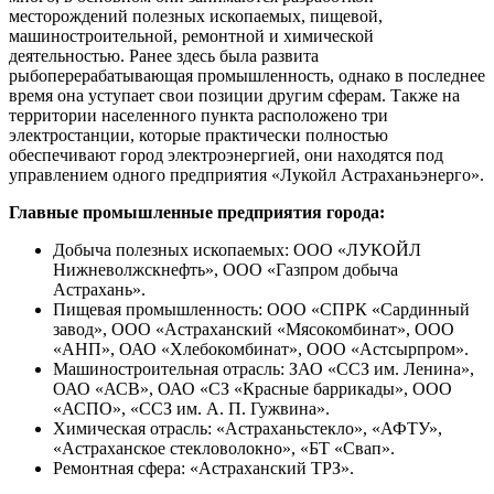
месторождений полезных ископаемых, пищевой,
машиностроительной, ремонтной и химической
деятельностью. Ранее здесь была развита
рыбоперерабатывающая промышленность, однако в последнее
время она уступает свои позиции другим сферам. Также на
территории населенного пункта расположено три
электростанции, которые практически полностью
обеспечивают город электроэнергией, они находятся под
управлением одного предприятия «Лукойл Астраханьэнерго».
Главные промышленные предприятия города:
Добыча полезных ископаемых: ООО «ЛУКОЙЛ
Нижневолжскнефть», ООО «Газпром добыча
Астрахань».
Пищевая промышленность: ООО «СПРК «Сардинный
завод», ООО «Астраханский «Мясокомбинат», ООО
«АНП», ОАО «Хлебокомбинат», ООО «Астсырпром».
Машиностроительная отрасль: ЗАО «ССЗ им. Ленина»,
ОАО «АСВ», ОАО «СЗ «Красные баррикады», ООО
«АСПО», «ССЗ им. А. П. Гужвина».
Химическая отрасль: «Астраханьстекло», «АФТУ»,
«Астраханское стекловолокно», «БТ «Свап».
Ремонтная сфера: «Астраханский ТРЗ».