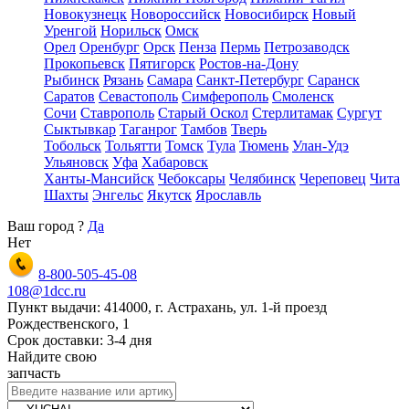
Новокузнецк
Новороссийск
Новосибирск
Новый
Уренгой
Норильск
Омск
Орел
Оренбург
Орск
Пенза
Пермь
Петрозаводск
Прокопьевск
Пятигорск
Ростов-на-Дону
Рыбинск
Рязань
Самара
Санкт-Петербург
Саранск
Саратов
Севастополь
Симферополь
Смоленск
Сочи
Ставрополь
Старый Оскол
Стерлитамак
Сургут
Сыктывкар
Таганрог
Тамбов
Тверь
Тобольск
Тольятти
Томск
Тула
Тюмень
Улан-Удэ
Ульяновск
Уфа
Хабаровск
Ханты-Мансийск
Чебоксары
Челябинск
Череповец
Чита
Шахты
Энгельс
Якутск
Ярославль
Ваш город
?
Да
Нет
8-800-505-45-08
108@1dcc.ru
Пункт выдачи: 414000, г. Астрахань, ул. 1-й проезд
Рождественского, 1
Срок доставки: 3-4 дня
Найдите свою
запчасть