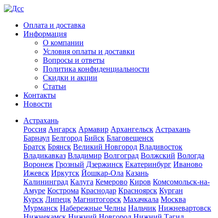
Оплата и доставка
Информация
О компании
Условия оплаты и доставки
Вопросы и ответы
Политика конфиденциальности
Скидки и акции
Статьи
Контакты
Новости
Астрахань
Россия
Ангарск
Армавир
Архангельск
Астрахань
Барнаул
Белгород
Бийск
Благовещенск
Братск
Брянск
Великий Новгород
Владивосток
Владикавказ
Владимир
Волгоград
Волжский
Вологда
Воронеж
Грозный
Дзержинск
Екатеринбург
Иваново
Ижевск
Иркутск
Йошкар-Ола
Казань
Калининград
Калуга
Кемерово
Киров
Комсомольск-на-
Амуре
Кострома
Краснодар
Красноярск
Курган
Курск
Липецк
Магнитогорск
Махачкала
Москва
Мурманск
Набережные Челны
Нальчик
Нижневартовск
Нижнекамск
Нижний Новгород
Нижний Тагил