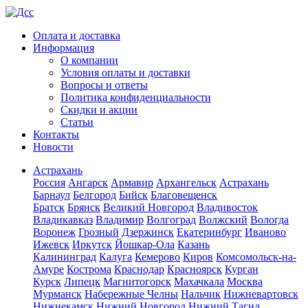
Оплата и доставка
Информация
О компании
Условия оплаты и доставки
Вопросы и ответы
Политика конфиденциальности
Скидки и акции
Статьи
Контакты
Новости
Астрахань
Россия
Ангарск
Армавир
Архангельск
Астрахань
Барнаул
Белгород
Бийск
Благовещенск
Братск
Брянск
Великий Новгород
Владивосток
Владикавказ
Владимир
Волгоград
Волжский
Вологда
Воронеж
Грозный
Дзержинск
Екатеринбург
Иваново
Ижевск
Иркутск
Йошкар-Ола
Казань
Калининград
Калуга
Кемерово
Киров
Комсомольск-на-
Амуре
Кострома
Краснодар
Красноярск
Курган
Курск
Липецк
Магнитогорск
Махачкала
Москва
Мурманск
Набережные Челны
Нальчик
Нижневартовск
Нижнекамск
Нижний Новгород
Нижний Тагил