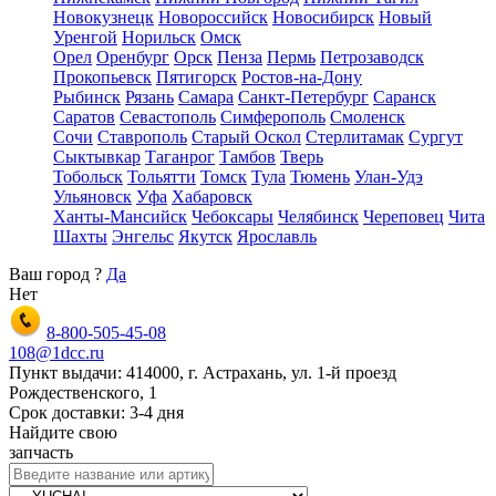
Новокузнецк
Новороссийск
Новосибирск
Новый
Уренгой
Норильск
Омск
Орел
Оренбург
Орск
Пенза
Пермь
Петрозаводск
Прокопьевск
Пятигорск
Ростов-на-Дону
Рыбинск
Рязань
Самара
Санкт-Петербург
Саранск
Саратов
Севастополь
Симферополь
Смоленск
Сочи
Ставрополь
Старый Оскол
Стерлитамак
Сургут
Сыктывкар
Таганрог
Тамбов
Тверь
Тобольск
Тольятти
Томск
Тула
Тюмень
Улан-Удэ
Ульяновск
Уфа
Хабаровск
Ханты-Мансийск
Чебоксары
Челябинск
Череповец
Чита
Шахты
Энгельс
Якутск
Ярославль
Ваш город
?
Да
Нет
8-800-505-45-08
108@1dcc.ru
Пункт выдачи: 414000, г. Астрахань, ул. 1-й проезд
Рождественского, 1
Срок доставки: 3-4 дня
Найдите свою
запчасть