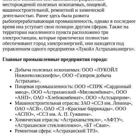
месторождений полезных ископаемых, пищевой,
машиностроительной, ремонтной и химической
деятельностью. Ранее здесь была развита
рыбоперерабатывающая промышленность, однако в последнее
время она уступает свои позиции другим сферам. Также на
территории населенного пункта расположено три
электростанции, которые практически полностью
обеспечивают город электроэнергией, они находятся под
управлением одного предприятия «Лукойл Астраханьэнерго».
Главные промышленные предприятия города:
Добыча полезных ископаемых: ООО «ЛУКОЙЛ
Нижневолжскнефть», ООО «Газпром добыча
Астрахань».
Пищевая промышленность: ООО «СПРК «Сардинный
завод», ООО «Астраханский «Мясокомбинат», ООО
«АНП», ОАО «Хлебокомбинат», ООО «Астсырпром».
Машиностроительная отрасль: ЗАО «ССЗ им. Ленина»,
ОАО «АСВ», ОАО «СЗ «Красные баррикады», ООО
«АСПО», «ССЗ им. А. П. Гужвина».
Химическая отрасль: «Астраханьстекло», «АФТУ»,
«Астраханское стекловолокно», «БТ «Свап».
Ремонтная сфера: «Астраханский ТРЗ».