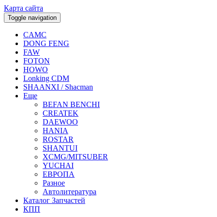
Карта сайта
Toggle navigation
CAMC
DONG FENG
FAW
FOTON
HOWO
Lonking CDM
SHAANXI / Shacman
Еще
BEFAN BENCHI
CREATEK
DAEWOO
HANIA
ROSTAR
SHANTUI
XCMG/MITSUBER
YUCHAI
ЕВРОПА
Разное
Aвтолитература
Каталог Запчастей
КПП