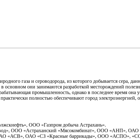
иродного газа и сероводорода, из которого добывается сера, да
в основном они занимаются разработкой месторождений полез
ерабатывающая промышленность, однако в последнее время она у
 практически полностью обеспечивают город электроэнергией, 
жскнефть», ООО «Газпром добыча Астрахань».
од», ООО «Астраханский «Мясокомбинат», ООО «АНП», ОАО 
ОАО «АСВ», ОАО «СЗ «Красные баррикады», ООО «АСПО», «ССЗ