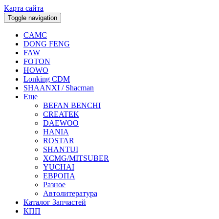
Карта сайта
Toggle navigation
CAMC
DONG FENG
FAW
FOTON
HOWO
Lonking CDM
SHAANXI / Shacman
Еще
BEFAN BENCHI
CREATEK
DAEWOO
HANIA
ROSTAR
SHANTUI
XCMG/MITSUBER
YUCHAI
ЕВРОПА
Разное
Aвтолитература
Каталог Запчастей
КПП