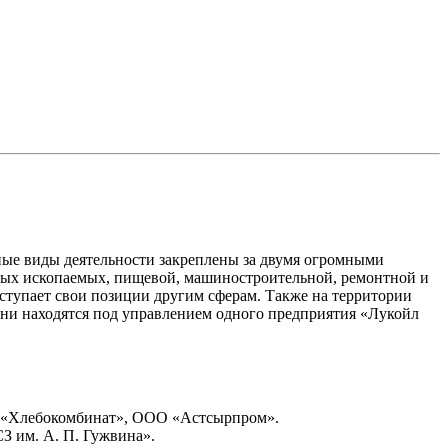
нные виды деятельности закреплены за двумя огромными
ных ископаемых, пищевой, машиностроительной, ремонтной и
ступает свои позиции другим сферам. Также на территории
они находятся под управлением одного предприятия «Лукойл
«Хлебокомбинат», ООО «Астсырпром».
 им. А. П. Гужвина».