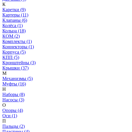
К
Каретки (9)
Картеры (11)
Клапаны (6)
Колёса (1)
Кольца (18)
КОМ (2)
Комплекты (1)
Коннекторы (1)
Корпуса (5)
КПП (5)
Кронштейны (3)
Крышки (37)
М
Механизмы (5)
Муфты (16)
Н
Наборы (8)
Насосы (3)
О
Опоры (4)
Оси (1)
П
Пальцы (2)
Пластины (4)