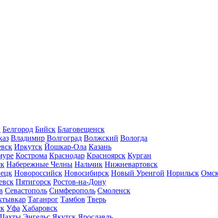
л
Белгород
Бийск
Благовещенск
каз
Владимир
Волгоград
Волжский
Вологда
вск
Иркутск
Йошкар-Ола
Казань
муре
Кострома
Краснодар
Красноярск
Курган
ск
Набережные Челны
Нальчик
Нижневартовск
нецк
Новороссийск
Новосибирск
Новый Уренгой
Норильск
Омс
евск
Пятигорск
Ростов-на-Дону
в
Севастополь
Симферополь
Смоленск
ктывкар
Таганрог
Тамбов
Тверь
ск
Уфа
Хабаровск
Шахты
Энгельс
Якутск
Ярославль