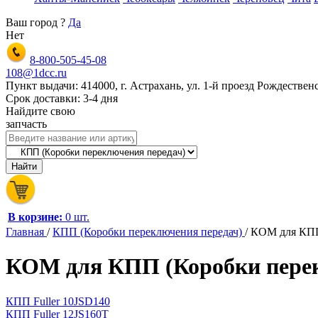
Ваш город
?
Да
Нет
8-800-505-45-08
108@1dcc.ru
Пункт выдачи: 414000, г. Астрахань, ул. 1-й проезд Рождественс
Срок доставки: 3-4 дня
Найдите свою
запчасть
В корзине:
0 шт.
Главная
/
КПП (Коробки переключения передач)
/
КОМ для КПП
КОМ для КПП (Коробки перек
КПП Fuller 10JSD140
КПП Fuller 12JS160T