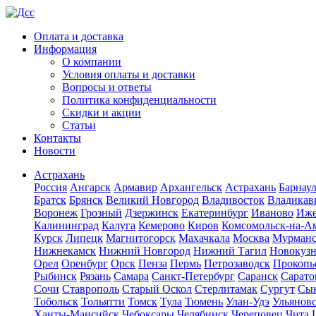
Оплата и доставка
Информация
О компании
Условия оплаты и доставки
Вопросы и ответы
Политика конфиденциальности
Скидки и акции
Статьи
Контакты
Новости
Астрахань
Россия
Ангарск
Армавир
Архангельск
Астрахань
Барнау
Братск
Брянск
Великий Новгород
Владивосток
Владикав
Воронеж
Грозный
Дзержинск
Екатеринбург
Иваново
Иже
Калининград
Калуга
Кемерово
Киров
Комсомольск-на-А
Курск
Липецк
Магнитогорск
Махачкала
Москва
Мурман
Нижнекамск
Нижний Новгород
Нижний Тагил
Новокуз
Орел
Оренбург
Орск
Пенза
Пермь
Петрозаводск
Прокопь
Рыбинск
Рязань
Самара
Санкт-Петербург
Саранск
Сарато
Сочи
Ставрополь
Старый Оскол
Стерлитамак
Сургут
Сы
Тобольск
Тольятти
Томск
Тула
Тюмень
Улан-Удэ
Ульянов
Ханты-Мансийск
Чебоксары
Челябинск
Череповец
Чита