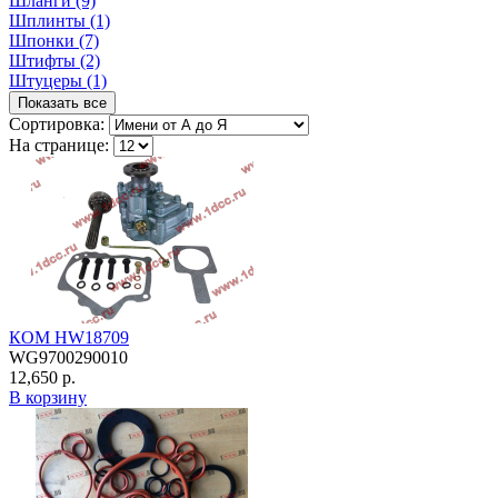
Шланги (9)
Шплинты (1)
Шпонки (7)
Штифты (2)
Штуцеры (1)
Показать все
Сортировка:
На странице:
КОМ HW18709
WG9700290010
12,650 р.
В корзину