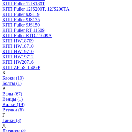
КПП Fuller 12JS180T
КПП Fuller 12JS200T, 12JS200TA
КПП Fuller 9JS119
КПП Fuller 9JS135
КПП Fuller 9JS150
КПП Fuller RT-11509
КПП Fuller RTD-11609A
КПП HW18709
КПП HW18710
КПП HW19710
КПП HW19712
КПП HW20716
КПП ZF 5S-150GP
Б
Блоки (10)
Болты (1)
В
Валы (67)
Венцы (1)
Вилки (19)
Втулки (6)
Г
Гайки (3)
Д
Датчики (4)