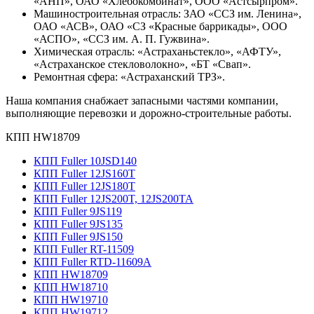
«АНП», ОАО «Хлебокомбинат», ООО «Астсырпром».
Машиностроительная отрасль: ЗАО «ССЗ им. Ленина»,
ОАО «АСВ», ОАО «СЗ «Красные баррикады», ООО
«АСПО», «ССЗ им. А. П. Гужвина».
Химическая отрасль: «Астраханьстекло», «АФТУ»,
«Астраханское стекловолокно», «БТ «Свап».
Ремонтная сфера: «Астраханский ТРЗ».
Наша компания снабжает запасными частями компании,
выполняющие перевозки и дорожно-строительные работы.
КПП HW18709
КПП Fuller 10JSD140
КПП Fuller 12JS160T
КПП Fuller 12JS180T
КПП Fuller 12JS200T, 12JS200TA
КПП Fuller 9JS119
КПП Fuller 9JS135
КПП Fuller 9JS150
КПП Fuller RT-11509
КПП Fuller RTD-11609A
КПП HW18709
КПП HW18710
КПП HW19710
КПП HW19712