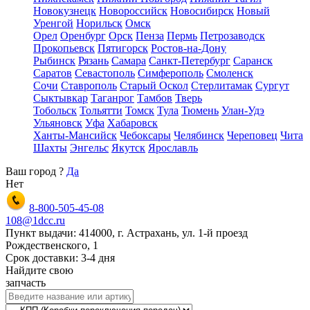
Новокузнецк
Новороссийск
Новосибирск
Новый
Уренгой
Норильск
Омск
Орел
Оренбург
Орск
Пенза
Пермь
Петрозаводск
Прокопьевск
Пятигорск
Ростов-на-Дону
Рыбинск
Рязань
Самара
Санкт-Петербург
Саранск
Саратов
Севастополь
Симферополь
Смоленск
Сочи
Ставрополь
Старый Оскол
Стерлитамак
Сургут
Сыктывкар
Таганрог
Тамбов
Тверь
Тобольск
Тольятти
Томск
Тула
Тюмень
Улан-Удэ
Ульяновск
Уфа
Хабаровск
Ханты-Мансийск
Чебоксары
Челябинск
Череповец
Чита
Шахты
Энгельс
Якутск
Ярославль
Ваш город
?
Да
Нет
8-800-505-45-08
108@1dcc.ru
Пункт выдачи: 414000, г. Астрахань, ул. 1-й проезд
Рождественского, 1
Срок доставки: 3-4 дня
Найдите свою
запчасть