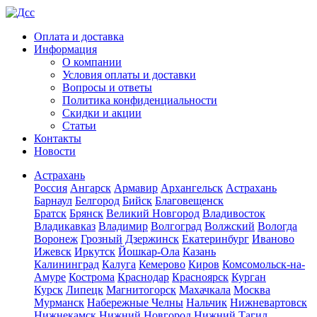
Оплата и доставка
Информация
О компании
Условия оплаты и доставки
Вопросы и ответы
Политика конфиденциальности
Скидки и акции
Статьи
Контакты
Новости
Астрахань
Россия
Ангарск
Армавир
Архангельск
Астрахань
Барнаул
Белгород
Бийск
Благовещенск
Братск
Брянск
Великий Новгород
Владивосток
Владикавказ
Владимир
Волгоград
Волжский
Вологда
Воронеж
Грозный
Дзержинск
Екатеринбург
Иваново
Ижевск
Иркутск
Йошкар-Ола
Казань
Калининград
Калуга
Кемерово
Киров
Комсомольск-на-
Амуре
Кострома
Краснодар
Красноярск
Курган
Курск
Липецк
Магнитогорск
Махачкала
Москва
Мурманск
Набережные Челны
Нальчик
Нижневартовск
Нижнекамск
Нижний Новгород
Нижний Тагил