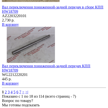
Вал переключения пониженной-задней передач в сборе КПП
HW18709
AZ2203220101
2,730 р.
В корзину
Вал переключения пониженной-задней передач КПП
HW18709
WG2212220201
445 р.
В корзину
1
2
3
4
5
6
7
>
>|
Показано с 1 по 18 из 114 (всего страниц - 7)
Вопрос по товару?
Мы готовы подсказать