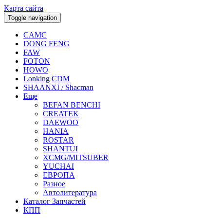
Карта сайта
Toggle navigation
CAMC
DONG FENG
FAW
FOTON
HOWO
Lonking CDM
SHAANXI / Shacman
Еще
BEFAN BENCHI
CREATEK
DAEWOO
HANIA
ROSTAR
SHANTUI
XCMG/MITSUBER
YUCHAI
ЕВРОПА
Разное
Aвтолитература
Каталог Запчастей
КПП