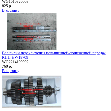
WG1610326003
825 р.
В корзину
Вал вилки переключения повышенной-пониженной передач
КПП HW18709
WG2214100002
760 р.
В корзину