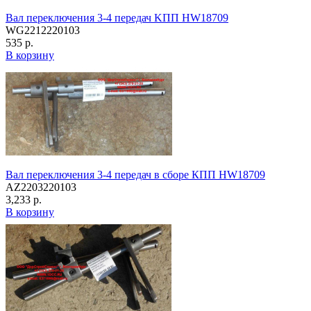
Вал переключения 3-4 передач KПП HW18709
WG2212220103
535 р.
В корзину
Вал переключения 3-4 передач в сборе КПП HW18709
AZ2203220103
3,233 р.
В корзину