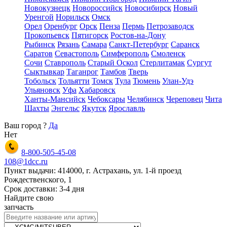
Новокузнецк
Новороссийск
Новосибирск
Новый
Уренгой
Норильск
Омск
Орел
Оренбург
Орск
Пенза
Пермь
Петрозаводск
Прокопьевск
Пятигорск
Ростов-на-Дону
Рыбинск
Рязань
Самара
Санкт-Петербург
Саранск
Саратов
Севастополь
Симферополь
Смоленск
Сочи
Ставрополь
Старый Оскол
Стерлитамак
Сургут
Сыктывкар
Таганрог
Тамбов
Тверь
Тобольск
Тольятти
Томск
Тула
Тюмень
Улан-Удэ
Ульяновск
Уфа
Хабаровск
Ханты-Мансийск
Чебоксары
Челябинск
Череповец
Чита
Шахты
Энгельс
Якутск
Ярославль
Ваш город
?
Да
Нет
8-800-505-45-08
108@1dcc.ru
Пункт выдачи: 414000, г. Астрахань, ул. 1-й проезд
Рождественского, 1
Срок доставки: 3-4 дня
Найдите свою
запчасть