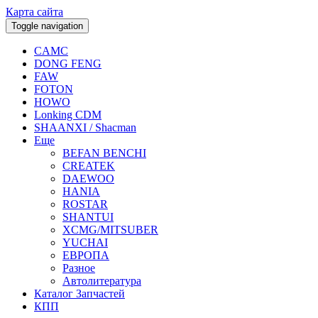
Карта сайта
Toggle navigation
CAMC
DONG FENG
FAW
FOTON
HOWO
Lonking CDM
SHAANXI / Shacman
Еще
BEFAN BENCHI
CREATEK
DAEWOO
HANIA
ROSTAR
SHANTUI
XCMG/MITSUBER
YUCHAI
ЕВРОПА
Разное
Aвтолитература
Каталог Запчастей
КПП