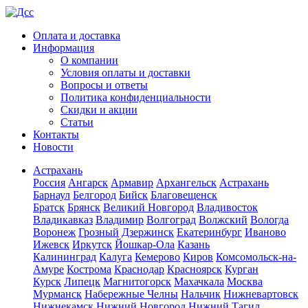
Оплата и доставка
Информация
О компании
Условия оплаты и доставки
Вопросы и ответы
Политика конфиденциальности
Скидки и акции
Статьи
Контакты
Новости
Астрахань
Россия
Ангарск
Армавир
Архангельск
Астрахань
Барнаул
Белгород
Бийск
Благовещенск
Братск
Брянск
Великий Новгород
Владивосток
Владикавказ
Владимир
Волгоград
Волжский
Вологда
Воронеж
Грозный
Дзержинск
Екатеринбург
Иваново
Ижевск
Иркутск
Йошкар-Ола
Казань
Калининград
Калуга
Кемерово
Киров
Комсомольск-на-
Амуре
Кострома
Краснодар
Красноярск
Курган
Курск
Липецк
Магнитогорск
Махачкала
Москва
Мурманск
Набережные Челны
Нальчик
Нижневартовск
Нижнекамск
Нижний Новгород
Нижний Тагил