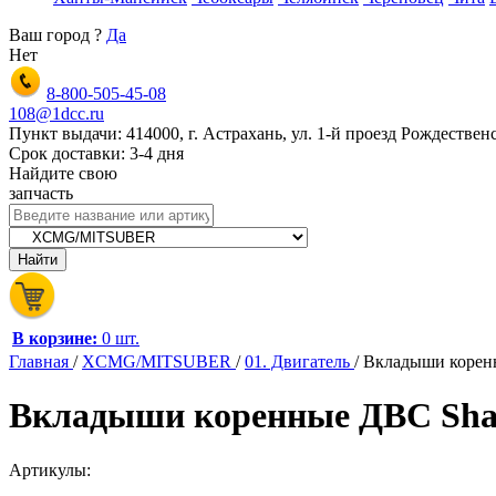
Ваш город
?
Да
Нет
8-800-505-45-08
108@1dcc.ru
Пункт выдачи: 414000, г. Астрахань, ул. 1-й проезд Рождественс
Срок доставки: 3-4 дня
Найдите свою
запчасть
В корзине:
0 шт.
Главная
/
XCMG/MITSUBER
/
01. Двигатель
/
Вкладыши корен
Вкладыши коренные ДВС Sh
Артикулы: