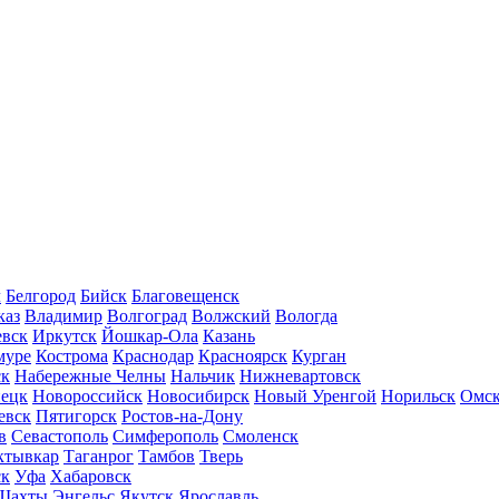
л
Белгород
Бийск
Благовещенск
каз
Владимир
Волгоград
Волжский
Вологда
вск
Иркутск
Йошкар-Ола
Казань
муре
Кострома
Краснодар
Красноярск
Курган
ск
Набережные Челны
Нальчик
Нижневартовск
нецк
Новороссийск
Новосибирск
Новый Уренгой
Норильск
Омс
евск
Пятигорск
Ростов-на-Дону
в
Севастополь
Симферополь
Смоленск
ктывкар
Таганрог
Тамбов
Тверь
ск
Уфа
Хабаровск
Шахты
Энгельс
Якутск
Ярославль