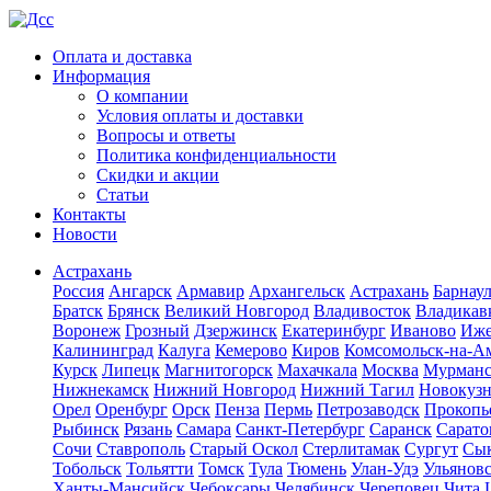
Оплата и доставка
Информация
О компании
Условия оплаты и доставки
Вопросы и ответы
Политика конфиденциальности
Скидки и акции
Статьи
Контакты
Новости
Астрахань
Россия
Ангарск
Армавир
Архангельск
Астрахань
Барнау
Братск
Брянск
Великий Новгород
Владивосток
Владикав
Воронеж
Грозный
Дзержинск
Екатеринбург
Иваново
Иже
Калининград
Калуга
Кемерово
Киров
Комсомольск-на-А
Курск
Липецк
Магнитогорск
Махачкала
Москва
Мурман
Нижнекамск
Нижний Новгород
Нижний Тагил
Новокуз
Орел
Оренбург
Орск
Пенза
Пермь
Петрозаводск
Прокопь
Рыбинск
Рязань
Самара
Санкт-Петербург
Саранск
Сарато
Сочи
Ставрополь
Старый Оскол
Стерлитамак
Сургут
Сы
Тобольск
Тольятти
Томск
Тула
Тюмень
Улан-Удэ
Ульянов
Ханты-Мансийск
Чебоксары
Челябинск
Череповец
Чита