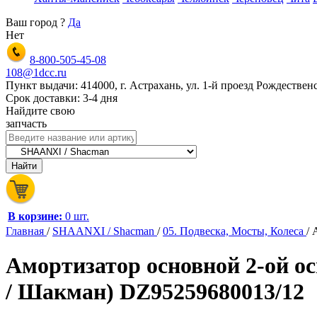
Ваш город
?
Да
Нет
8-800-505-45-08
108@1dcc.ru
Пункт выдачи: 414000, г. Астрахань, ул. 1-й проезд Рождественс
Срок доставки: 3-4 дня
Найдите свою
запчасть
В корзине:
0 шт.
Главная
/
SHAANXI / Shacman
/
05. Подвеска, Мосты, Колеса
/
Амортизатор основной 2-ой
/ Шакман) DZ95259680013/12