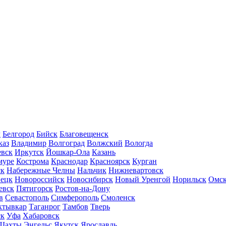
л
Белгород
Бийск
Благовещенск
каз
Владимир
Волгоград
Волжский
Вологда
вск
Иркутск
Йошкар-Ола
Казань
муре
Кострома
Краснодар
Красноярск
Курган
ск
Набережные Челны
Нальчик
Нижневартовск
нецк
Новороссийск
Новосибирск
Новый Уренгой
Норильск
Омс
евск
Пятигорск
Ростов-на-Дону
в
Севастополь
Симферополь
Смоленск
ктывкар
Таганрог
Тамбов
Тверь
ск
Уфа
Хабаровск
Шахты
Энгельс
Якутск
Ярославль