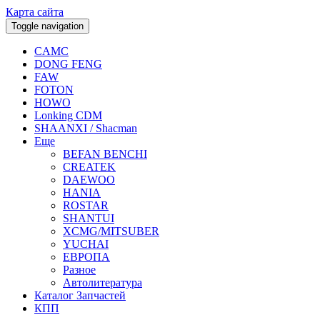
Карта сайта
Toggle navigation
CAMC
DONG FENG
FAW
FOTON
HOWO
Lonking CDM
SHAANXI / Shacman
Еще
BEFAN BENCHI
CREATEK
DAEWOO
HANIA
ROSTAR
SHANTUI
XCMG/MITSUBER
YUCHAI
ЕВРОПА
Разное
Aвтолитература
Каталог Запчастей
КПП