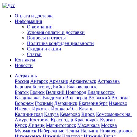
Оплата и доставка
Информация
О компании
Условия оплаты и доставки
Вопросы и ответы
Политика конфиденциальности
Скидки и акции
Статьи
Контакты
Новости
Астрахань
Россия
Ангарск
Армавир
Архангельск
Астрахань
Барнаул
Белгород
Бийск
Благовещенск
Братск
Брянск
Великий Новгород
Владивосток
Владикавказ
Владимир
Волгоград
Волжский
Вологда
Воронеж
Грозный
Дзержинск
Екатеринбург
Иваново
Ижевск
Иркутск
Йошкар-Ола
Казань
Калининград
Калуга
Кемерово
Киров
Комсомольск-на-
Амуре
Кострома
Краснодар
Красноярск
Курган
Курск
Липецк
Магнитогорск
Махачкала
Москва
Мурманск
Набережные Челны
Нальчик
Нижневартовск
Нижнекамск
Нижний Новгород
Нижний Тагил