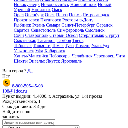
Новокузнецк
Новороссийск
Новосибирск
Новый
Уренгой
Норильск
Омск
Орел
Оренбург
Орск
Пенза
Пермь
Петрозаводск
Прокопьевск
Пятигорск
Ростов-на-Дону
Рыбинск
Рязань
Самара
Санкт-Петербург
Саранск
Саратов
Севастополь
Симферополь
Смоленск
Сочи
Ставрополь
Старый Оскол
Стерлитамак
Сургут
Сыктывкар
Таганрог
Тамбов
Тверь
Тобольск
Тольятти
Томск
Тула
Тюмень
Улан-Удэ
Ульяновск
Уфа
Хабаровск
Ханты-Мансийск
Чебоксары
Челябинск
Череповец
Чита
Шахты
Энгельс
Якутск
Ярославль
Ваш город
?
Да
Нет
8-800-505-45-08
108@1dcc.ru
Пункт выдачи: 414000, г. Астрахань, ул. 1-й проезд
Рождественского, 1
Срок доставки: 3-4 дня
Найдите свою
запчасть