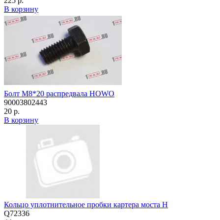
225 р.
В корзину
Болт М8*20 распредвала HOWO
90003802443
20 р.
В корзину
Кольцо уплотнительное пробки картера моста H
Q72336