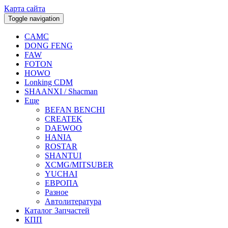
Карта сайта
Toggle navigation
CAMC
DONG FENG
FAW
FOTON
HOWO
Lonking CDM
SHAANXI / Shacman
Еще
BEFAN BENCHI
CREATEK
DAEWOO
HANIA
ROSTAR
SHANTUI
XCMG/MITSUBER
YUCHAI
ЕВРОПА
Разное
Aвтолитература
Каталог Запчастей
КПП