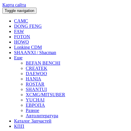
Карта сайта
Toggle navigation
CAMC
DONG FENG
FAW
FOTON
HOWO
Lonking CDM
SHAANXI / Shacman
Еще
BEFAN BENCHI
CREATEK
DAEWOO
HANIA
ROSTAR
SHANTUI
XCMG/MITSUBER
YUCHAI
ЕВРОПА
Разное
Aвтолитература
Каталог Запчастей
КПП