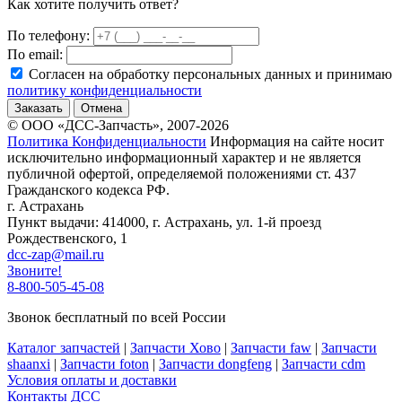
Как хотите получить ответ?
По телефону:
По email:
Согласен на обработку персональных данных и принимаю
политику конфиденциальности
Заказать
Отмена
© ООО «ДСС-Запчасть», 2007-2026
Политика Конфиденциальности
Информация на сайте носит
исключительно информационный характер и не является
публичной офертой, определяемой положениями ст. 437
Гражданского кодекса РФ.
г. Астрахань
Пункт выдачи: 414000, г. Астрахань, ул. 1-й проезд
Рождественского, 1
dcc-zap@mail.ru
Звоните!
8-800-505-45-08
Звонок бесплатный по всей России
Каталог запчастей
|
Запчасти Хово
|
Запчасти faw
|
Запчасти
shaanxi
|
Запчасти foton
|
Запчасти dongfeng
|
Запчасти cdm
Условия оплаты и доставки
Контакты ДСС