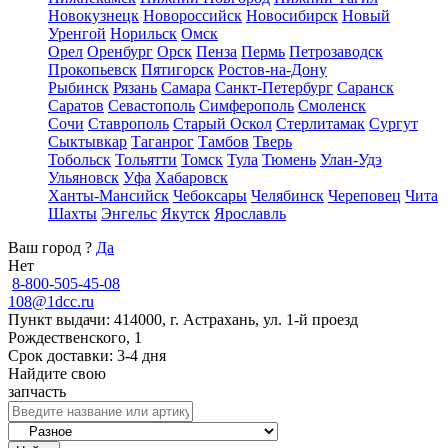
Новокузнецк
Новороссийск
Новосибирск
Новый
Уренгой
Норильск
Омск
Орел
Оренбург
Орск
Пенза
Пермь
Петрозаводск
Прокопьевск
Пятигорск
Ростов-на-Дону
Рыбинск
Рязань
Самара
Санкт-Петербург
Саранск
Саратов
Севастополь
Симферополь
Смоленск
Сочи
Ставрополь
Старый Оскол
Стерлитамак
Сургут
Сыктывкар
Таганрог
Тамбов
Тверь
Тобольск
Тольятти
Томск
Тула
Тюмень
Улан-Удэ
Ульяновск
Уфа
Хабаровск
Ханты-Мансийск
Чебоксары
Челябинск
Череповец
Чита
Шахты
Энгельс
Якутск
Ярославль
Ваш город
?
Да
Нет
8-800-505-45-08
108@1dcc.ru
Пункт выдачи: 414000, г. Астрахань, ул. 1-й проезд
Рождественского, 1
Срок доставки: 3-4 дня
Найдите свою
запчасть