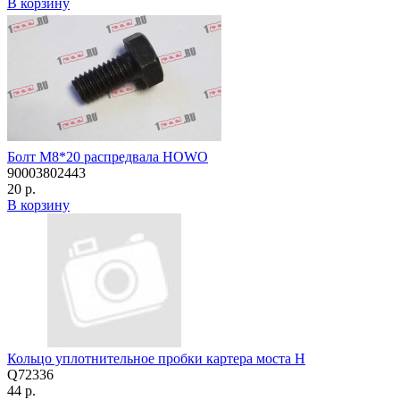
В корзину
Болт М8*20 распредвала HOWO
90003802443
20 р.
В корзину
Кольцо уплотнительное пробки картера моста H
Q72336
44 р.