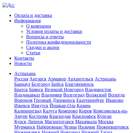
Оплата и доставка
Информация
О компании
Условия оплаты и доставки
Вопросы и ответы
Политика конфиденциальности
Скидки и акции
Статьи
Контакты
Новости
Астрахань
Россия
Ангарск
Армавир
Архангельск
Астрахань
Барнаул
Белгород
Бийск
Благовещенск
Братск
Брянск
Великий Новгород
Владивосток
Владикавказ
Владимир
Волгоград
Волжский
Вологда
Воронеж
Грозный
Дзержинск
Екатеринбург
Иваново
Ижевск
Иркутск
Йошкар-Ола
Казань
Калининград
Калуга
Кемерово
Киров
Комсомольск-на-
Амуре
Кострома
Краснодар
Красноярск
Курган
Курск
Липецк
Магнитогорск
Махачкала
Москва
Мурманск
Набережные Челны
Нальчик
Нижневартовск
Нижнекамск
Нижний Новгород
Нижний Тагил