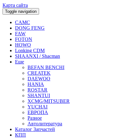
Карта сайта
Toggle navigation
CAMC
DONG FENG
FAW
FOTON
HOWO
Lonking CDM
SHAANXI / Shacman
Еще
BEFAN BENCHI
CREATEK
DAEWOO
HANIA
ROSTAR
SHANTUI
XCMG/MITSUBER
YUCHAI
ЕВРОПА
Разное
Aвтолитература
Каталог Запчастей
КПП