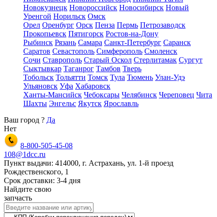
Новокузнецк
Новороссийск
Новосибирск
Новый
Уренгой
Норильск
Омск
Орел
Оренбург
Орск
Пенза
Пермь
Петрозаводск
Прокопьевск
Пятигорск
Ростов-на-Дону
Рыбинск
Рязань
Самара
Санкт-Петербург
Саранск
Саратов
Севастополь
Симферополь
Смоленск
Сочи
Ставрополь
Старый Оскол
Стерлитамак
Сургут
Сыктывкар
Таганрог
Тамбов
Тверь
Тобольск
Тольятти
Томск
Тула
Тюмень
Улан-Удэ
Ульяновск
Уфа
Хабаровск
Ханты-Мансийск
Чебоксары
Челябинск
Череповец
Чита
Шахты
Энгельс
Якутск
Ярославль
Ваш город
?
Да
Нет
8-800-505-45-08
108@1dcc.ru
Пункт выдачи: 414000, г. Астрахань, ул. 1-й проезд
Рождественского, 1
Срок доставки: 3-4 дня
Найдите свою
запчасть