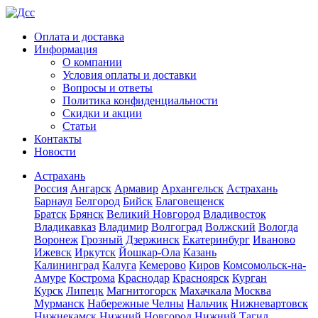
Оплата и доставка
Информация
О компании
Условия оплаты и доставки
Вопросы и ответы
Политика конфиденциальности
Скидки и акции
Статьи
Контакты
Новости
Астрахань
Россия
Ангарск
Армавир
Архангельск
Астрахань
Барнаул
Белгород
Бийск
Благовещенск
Братск
Брянск
Великий Новгород
Владивосток
Владикавказ
Владимир
Волгоград
Волжский
Вологда
Воронеж
Грозный
Дзержинск
Екатеринбург
Иваново
Ижевск
Иркутск
Йошкар-Ола
Казань
Калининград
Калуга
Кемерово
Киров
Комсомольск-на-
Амуре
Кострома
Краснодар
Красноярск
Курган
Курск
Липецк
Магнитогорск
Махачкала
Москва
Мурманск
Набережные Челны
Нальчик
Нижневартовск
Нижнекамск
Нижний Новгород
Нижний Тагил