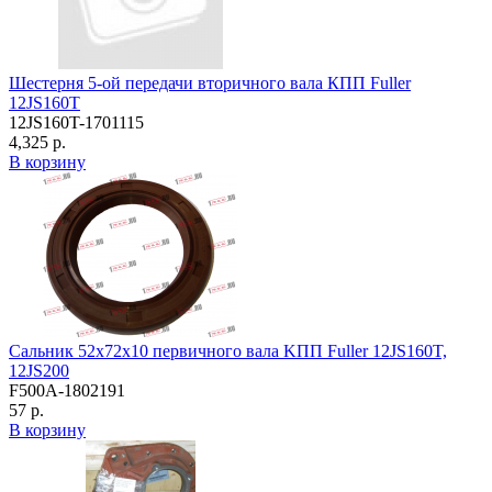
Шестерня 5-ой передачи вторичного вала КПП Fuller
12JS160T
12JS160T-1701115
4,325 р.
В корзину
Сальник 52х72х10 первичного вала KПП Fuller 12JS160T,
12JS200
F500A-1802191
57 р.
В корзину