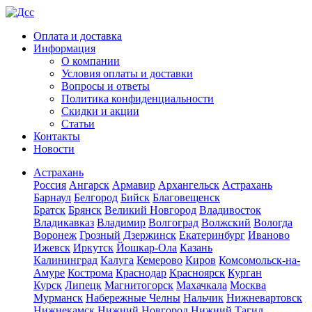
Оплата и доставка
Информация
О компании
Условия оплаты и доставки
Вопросы и ответы
Политика конфиденциальности
Скидки и акции
Статьи
Контакты
Новости
Астрахань
Россия
Ангарск
Армавир
Архангельск
Астрахань
Барнаул
Белгород
Бийск
Благовещенск
Братск
Брянск
Великий Новгород
Владивосток
Владикавказ
Владимир
Волгоград
Волжский
Вологда
Воронеж
Грозный
Дзержинск
Екатеринбург
Иваново
Ижевск
Иркутск
Йошкар-Ола
Казань
Калининград
Калуга
Кемерово
Киров
Комсомольск-на-
Амуре
Кострома
Краснодар
Красноярск
Курган
Курск
Липецк
Магнитогорск
Махачкала
Москва
Мурманск
Набережные Челны
Нальчик
Нижневартовск
Нижнекамск
Нижний Новгород
Нижний Тагил