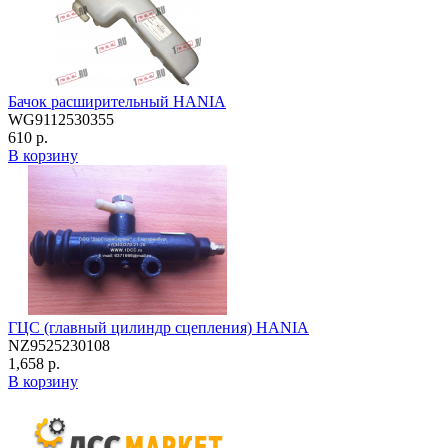
Бачок расширительный HANIA
WG9112530355
610 р.
В корзину
ГЦС (главный цилиндр сцепления) HANIA
NZ9525230108
1,658 р.
В корзину