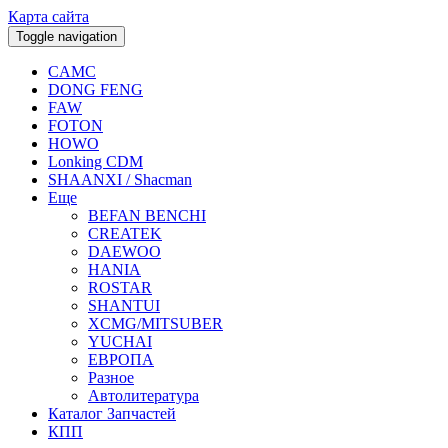
Карта сайта
Toggle navigation
CAMC
DONG FENG
FAW
FOTON
HOWO
Lonking CDM
SHAANXI / Shacman
Еще
BEFAN BENCHI
CREATEK
DAEWOO
HANIA
ROSTAR
SHANTUI
XCMG/MITSUBER
YUCHAI
ЕВРОПА
Разное
Aвтолитература
Каталог Запчастей
КПП