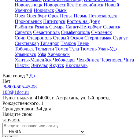
Новокузнецк
Новороссийск
Новосибирск
Новый
Уренгой
Норильск
Омск
Орел
Оренбург
Орск
Пенза
Пермь
Петрозаводск
Прокопьевск
Пятигорск
Ростов-на-Дону
Рыбинск
Рязань
Самара
Санкт-Петербург
Саранск
Саратов
Севастополь
Симферополь
Смоленск
Сочи
Ставрополь
Старый Оскол
Стерлитамак
Сургут
Сыктывкар
Таганрог
Тамбов
Тверь
Тобольск
Тольятти
Томск
Тула
Тюмень
Улан-Удэ
Ульяновск
Уфа
Хабаровск
Ханты-Мансийск
Чебоксары
Челябинск
Череповец
Чита
Шахты
Энгельс
Якутск
Ярославль
Ваш город
?
Да
Нет
8-800-505-45-08
108@1dcc.ru
Пункт выдачи: 414000, г. Астрахань, ул. 1-й проезд
Рождественского, 1
Срок доставки: 3-4 дня
Найдите свою
запчасть