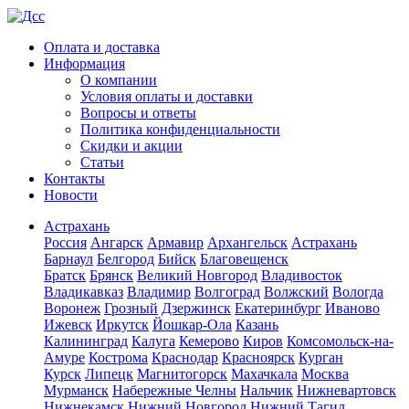
Оплата и доставка
Информация
О компании
Условия оплаты и доставки
Вопросы и ответы
Политика конфиденциальности
Скидки и акции
Статьи
Контакты
Новости
Астрахань
Россия
Ангарск
Армавир
Архангельск
Астрахань
Барнаул
Белгород
Бийск
Благовещенск
Братск
Брянск
Великий Новгород
Владивосток
Владикавказ
Владимир
Волгоград
Волжский
Вологда
Воронеж
Грозный
Дзержинск
Екатеринбург
Иваново
Ижевск
Иркутск
Йошкар-Ола
Казань
Калининград
Калуга
Кемерово
Киров
Комсомольск-на-
Амуре
Кострома
Краснодар
Красноярск
Курган
Курск
Липецк
Магнитогорск
Махачкала
Москва
Мурманск
Набережные Челны
Нальчик
Нижневартовск
Нижнекамск
Нижний Новгород
Нижний Тагил