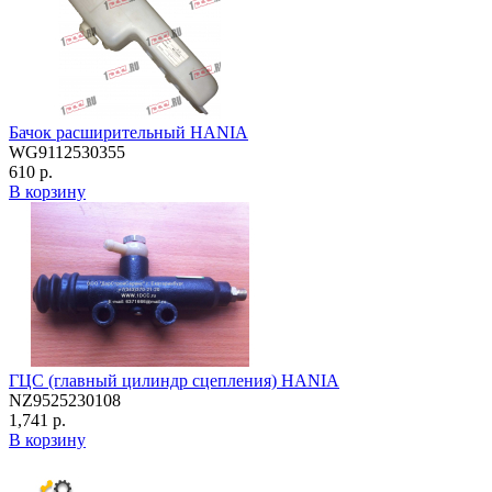
Бачок расширительный HANIA
WG9112530355
610 р.
В корзину
ГЦС (главный цилиндр сцепления) HANIA
NZ9525230108
1,741 р.
В корзину