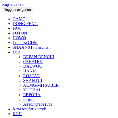
Карта сайта
Toggle navigation
CAMC
DONG FENG
FAW
FOTON
HOWO
Lonking CDM
SHAANXI / Shacman
Еще
BEFAN BENCHI
CREATEK
DAEWOO
HANIA
ROSTAR
SHANTUI
XCMG/MITSUBER
YUCHAI
ЕВРОПА
Разное
Aвтолитература
Каталог Запчастей
КПП