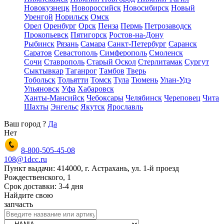
Новокузнецк
Новороссийск
Новосибирск
Новый
Уренгой
Норильск
Омск
Орел
Оренбург
Орск
Пенза
Пермь
Петрозаводск
Прокопьевск
Пятигорск
Ростов-на-Дону
Рыбинск
Рязань
Самара
Санкт-Петербург
Саранск
Саратов
Севастополь
Симферополь
Смоленск
Сочи
Ставрополь
Старый Оскол
Стерлитамак
Сургут
Сыктывкар
Таганрог
Тамбов
Тверь
Тобольск
Тольятти
Томск
Тула
Тюмень
Улан-Удэ
Ульяновск
Уфа
Хабаровск
Ханты-Мансийск
Чебоксары
Челябинск
Череповец
Чита
Шахты
Энгельс
Якутск
Ярославль
Ваш город
?
Да
Нет
8-800-505-45-08
108@1dcc.ru
Пункт выдачи: 414000, г. Астрахань, ул. 1-й проезд
Рождественского, 1
Срок доставки: 3-4 дня
Найдите свою
запчасть