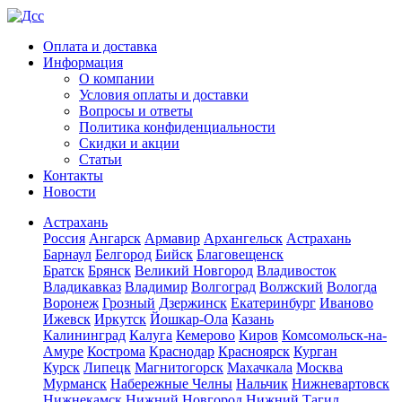
Оплата и доставка
Информация
О компании
Условия оплаты и доставки
Вопросы и ответы
Политика конфиденциальности
Скидки и акции
Статьи
Контакты
Новости
Астрахань
Россия
Ангарск
Армавир
Архангельск
Астрахань
Барнаул
Белгород
Бийск
Благовещенск
Братск
Брянск
Великий Новгород
Владивосток
Владикавказ
Владимир
Волгоград
Волжский
Вологда
Воронеж
Грозный
Дзержинск
Екатеринбург
Иваново
Ижевск
Иркутск
Йошкар-Ола
Казань
Калининград
Калуга
Кемерово
Киров
Комсомольск-на-
Амуре
Кострома
Краснодар
Красноярск
Курган
Курск
Липецк
Магнитогорск
Махачкала
Москва
Мурманск
Набережные Челны
Нальчик
Нижневартовск
Нижнекамск
Нижний Новгород
Нижний Тагил