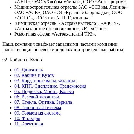
«АНП», ОАО «Хлебокомбинат», ООО «Астсырпром».
Машиностроительная отрасль: ЗАО «ССЗ им. Ленина»,
ОАО «АСВ», ОАО «СЗ «Красные баррикады», ООО
«АСПО», «ССЗ им. А. П. Гужвина».
Химическая отрасль: «Астраханьстекло», «АФТУ»,
«Астраханское стекловолокно», «БТ «Свап».
Ремонтная сфера: «Астраханский ТРЗ».
Наша компания снабжает запасными частями компании,
выполняющие перевозки и дорожно-строительные работы.
02. Кабина и Кузов
01. Двигатель
02. Кабина и Кузов
03. Карданные валы, Фланцы
04. КПП, Сцепление, Трансмиссия
05. Подвеска, Мосты, Колеса
06. Рулевой механизм
07. Стекла, Оптика, Зеркала
08. Топливная система
09. Тормозная система
10. Фильтры
11. Электрика