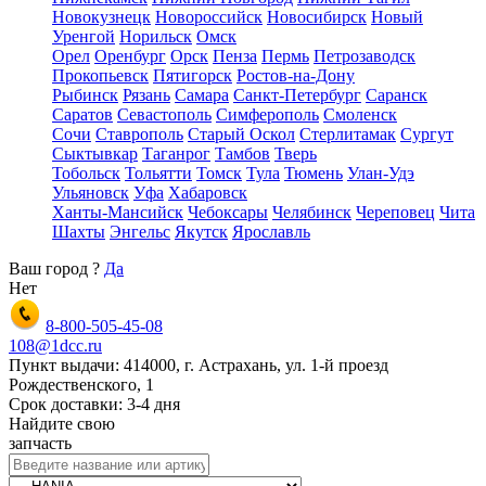
Новокузнецк
Новороссийск
Новосибирск
Новый
Уренгой
Норильск
Омск
Орел
Оренбург
Орск
Пенза
Пермь
Петрозаводск
Прокопьевск
Пятигорск
Ростов-на-Дону
Рыбинск
Рязань
Самара
Санкт-Петербург
Саранск
Саратов
Севастополь
Симферополь
Смоленск
Сочи
Ставрополь
Старый Оскол
Стерлитамак
Сургут
Сыктывкар
Таганрог
Тамбов
Тверь
Тобольск
Тольятти
Томск
Тула
Тюмень
Улан-Удэ
Ульяновск
Уфа
Хабаровск
Ханты-Мансийск
Чебоксары
Челябинск
Череповец
Чита
Шахты
Энгельс
Якутск
Ярославль
Ваш город
?
Да
Нет
8-800-505-45-08
108@1dcc.ru
Пункт выдачи: 414000, г. Астрахань, ул. 1-й проезд
Рождественского, 1
Срок доставки: 3-4 дня
Найдите свою
запчасть