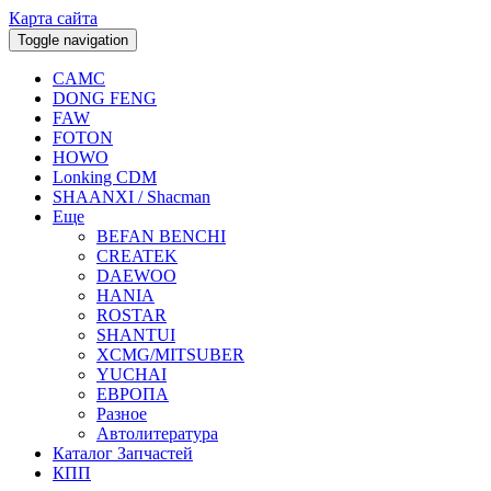
Карта сайта
Toggle navigation
CAMC
DONG FENG
FAW
FOTON
HOWO
Lonking CDM
SHAANXI / Shacman
Еще
BEFAN BENCHI
CREATEK
DAEWOO
HANIA
ROSTAR
SHANTUI
XCMG/MITSUBER
YUCHAI
ЕВРОПА
Разное
Aвтолитература
Каталог Запчастей
КПП