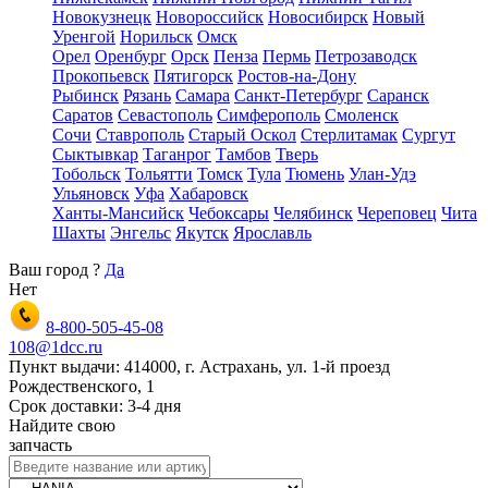
Новокузнецк
Новороссийск
Новосибирск
Новый
Уренгой
Норильск
Омск
Орел
Оренбург
Орск
Пенза
Пермь
Петрозаводск
Прокопьевск
Пятигорск
Ростов-на-Дону
Рыбинск
Рязань
Самара
Санкт-Петербург
Саранск
Саратов
Севастополь
Симферополь
Смоленск
Сочи
Ставрополь
Старый Оскол
Стерлитамак
Сургут
Сыктывкар
Таганрог
Тамбов
Тверь
Тобольск
Тольятти
Томск
Тула
Тюмень
Улан-Удэ
Ульяновск
Уфа
Хабаровск
Ханты-Мансийск
Чебоксары
Челябинск
Череповец
Чита
Шахты
Энгельс
Якутск
Ярославль
Ваш город
?
Да
Нет
8-800-505-45-08
108@1dcc.ru
Пункт выдачи: 414000, г. Астрахань, ул. 1-й проезд
Рождественского, 1
Срок доставки: 3-4 дня
Найдите свою
запчасть