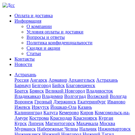
Оплата и доставка
Информация
О компании
Условия оплаты и доставки
Вопросы и ответы
Политика конфиденциальности
Скидки и акции
Статьи
Контакты
Новости
Астрахань
Россия
Ангарск
Армавир
Архангельск
Астрахань
Барнаул
Белгород
Бийск
Благовещенск
Братск
Брянск
Великий Новгород
Владивосток
Владикавказ
Владимир
Волгоград
Волжский
Вологда
Воронеж
Грозный
Дзержинск
Екатеринбург
Иваново
Ижевск
Иркутск
Йошкар-Ола
Казань
Калининград
Калуга
Кемерово
Киров
Комсомольск-на-
Амуре
Кострома
Краснодар
Красноярск
Курган
Курск
Липецк
Магнитогорск
Махачкала
Москва
Мурманск
Набережные Челны
Нальчик
Нижневартовск
Нижнекамск
Нижний Новгород
Нижний Тагил