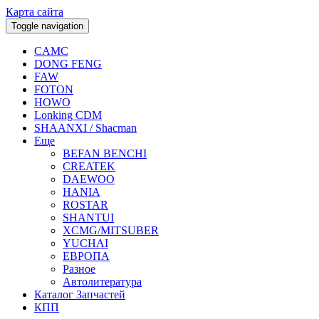
Карта сайта
Toggle navigation
CAMC
DONG FENG
FAW
FOTON
HOWO
Lonking CDM
SHAANXI / Shacman
Еще
BEFAN BENCHI
CREATEK
DAEWOO
HANIA
ROSTAR
SHANTUI
XCMG/MITSUBER
YUCHAI
ЕВРОПА
Разное
Aвтолитература
Каталог Запчастей
КПП