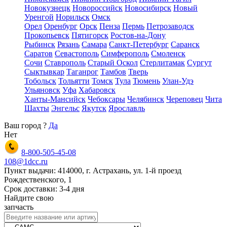
Новокузнецк
Новороссийск
Новосибирск
Новый
Уренгой
Норильск
Омск
Орел
Оренбург
Орск
Пенза
Пермь
Петрозаводск
Прокопьевск
Пятигорск
Ростов-на-Дону
Рыбинск
Рязань
Самара
Санкт-Петербург
Саранск
Саратов
Севастополь
Симферополь
Смоленск
Сочи
Ставрополь
Старый Оскол
Стерлитамак
Сургут
Сыктывкар
Таганрог
Тамбов
Тверь
Тобольск
Тольятти
Томск
Тула
Тюмень
Улан-Удэ
Ульяновск
Уфа
Хабаровск
Ханты-Мансийск
Чебоксары
Челябинск
Череповец
Чита
Шахты
Энгельс
Якутск
Ярославль
Ваш город
?
Да
Нет
8-800-505-45-08
108@1dcc.ru
Пункт выдачи: 414000, г. Астрахань, ул. 1-й проезд
Рождественского, 1
Срок доставки: 3-4 дня
Найдите свою
запчасть