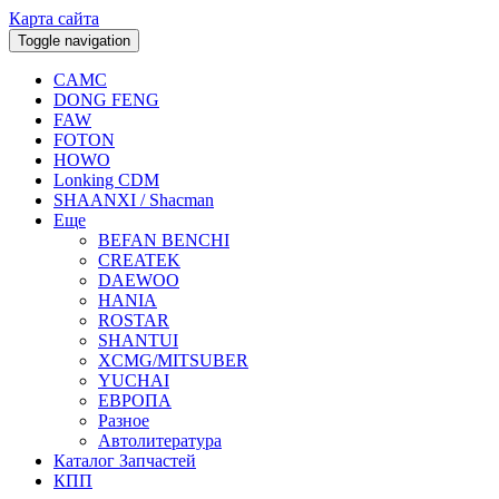
Карта сайта
Toggle navigation
CAMC
DONG FENG
FAW
FOTON
HOWO
Lonking CDM
SHAANXI / Shacman
Еще
BEFAN BENCHI
CREATEK
DAEWOO
HANIA
ROSTAR
SHANTUI
XCMG/MITSUBER
YUCHAI
ЕВРОПА
Разное
Aвтолитература
Каталог Запчастей
КПП