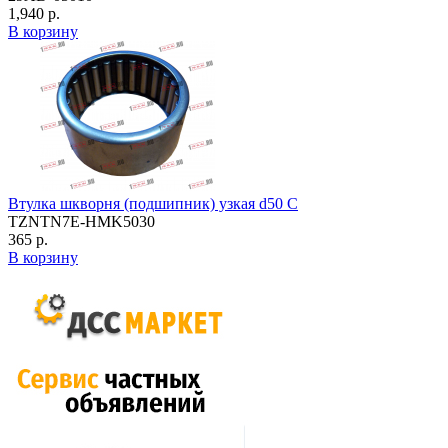
1,940 р.
В корзину
Втулка шкворня (подшипник) узкая d50 C
TZNTN7E-HMK5030
365 р.
В корзину