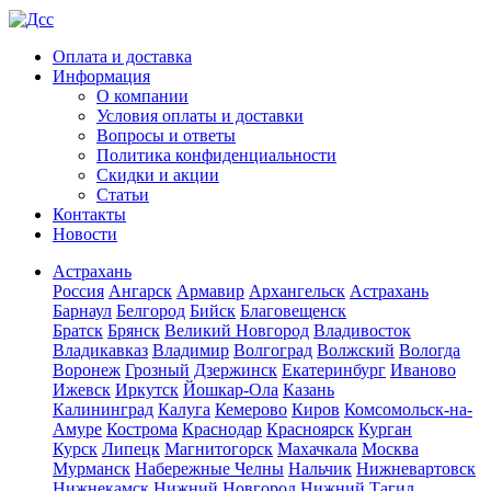
Оплата и доставка
Информация
О компании
Условия оплаты и доставки
Вопросы и ответы
Политика конфиденциальности
Скидки и акции
Статьи
Контакты
Новости
Астрахань
Россия
Ангарск
Армавир
Архангельск
Астрахань
Барнаул
Белгород
Бийск
Благовещенск
Братск
Брянск
Великий Новгород
Владивосток
Владикавказ
Владимир
Волгоград
Волжский
Вологда
Воронеж
Грозный
Дзержинск
Екатеринбург
Иваново
Ижевск
Иркутск
Йошкар-Ола
Казань
Калининград
Калуга
Кемерово
Киров
Комсомольск-на-
Амуре
Кострома
Краснодар
Красноярск
Курган
Курск
Липецк
Магнитогорск
Махачкала
Москва
Мурманск
Набережные Челны
Нальчик
Нижневартовск
Нижнекамск
Нижний Новгород
Нижний Тагил