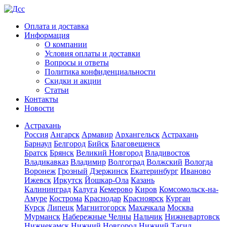
Оплата и доставка
Информация
О компании
Условия оплаты и доставки
Вопросы и ответы
Политика конфиденциальности
Скидки и акции
Статьи
Контакты
Новости
Астрахань
Россия
Ангарск
Армавир
Архангельск
Астрахань
Барнаул
Белгород
Бийск
Благовещенск
Братск
Брянск
Великий Новгород
Владивосток
Владикавказ
Владимир
Волгоград
Волжский
Вологда
Воронеж
Грозный
Дзержинск
Екатеринбург
Иваново
Ижевск
Иркутск
Йошкар-Ола
Казань
Калининград
Калуга
Кемерово
Киров
Комсомольск-на-
Амуре
Кострома
Краснодар
Красноярск
Курган
Курск
Липецк
Магнитогорск
Махачкала
Москва
Мурманск
Набережные Челны
Нальчик
Нижневартовск
Нижнекамск
Нижний Новгород
Нижний Тагил