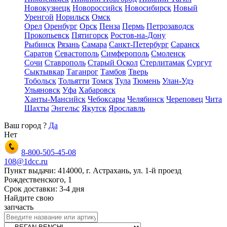
Новокузнецк
Новороссийск
Новосибирск
Новый
Уренгой
Норильск
Омск
Орел
Оренбург
Орск
Пенза
Пермь
Петрозаводск
Прокопьевск
Пятигорск
Ростов-на-Дону
Рыбинск
Рязань
Самара
Санкт-Петербург
Саранск
Саратов
Севастополь
Симферополь
Смоленск
Сочи
Ставрополь
Старый Оскол
Стерлитамак
Сургут
Сыктывкар
Таганрог
Тамбов
Тверь
Тобольск
Тольятти
Томск
Тула
Тюмень
Улан-Удэ
Ульяновск
Уфа
Хабаровск
Ханты-Мансийск
Чебоксары
Челябинск
Череповец
Чита
Шахты
Энгельс
Якутск
Ярославль
Ваш город
?
Да
Нет
8-800-505-45-08
108@1dcc.ru
Пункт выдачи: 414000, г. Астрахань, ул. 1-й проезд
Рождественского, 1
Срок доставки: 3-4 дня
Найдите свою
запчасть