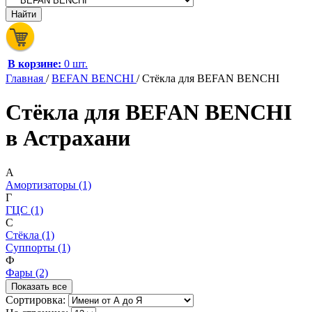
В корзине:
0 шт.
Главная
/
BEFAN BENCHI
/
Стёкла для BEFAN BENCHI
Стёкла для BEFAN BENCHI
в Астрахани
А
Амортизаторы (1)
Г
ГЦС (1)
С
Стёкла (1)
Суппорты (1)
Ф
Фары (2)
Показать все
Сортировка: