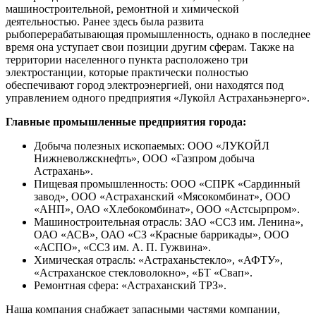
машиностроительной, ремонтной и химической
деятельностью. Ранее здесь была развита
рыбоперерабатывающая промышленность, однако в последнее
время она уступает свои позиции другим сферам. Также на
территории населенного пункта расположено три
электростанции, которые практически полностью
обеспечивают город электроэнергией, они находятся под
управлением одного предприятия «Лукойл Астраханьэнерго».
Главные промышленные предприятия города:
Добыча полезных ископаемых: ООО «ЛУКОЙЛ
Нижневолжскнефть», ООО «Газпром добыча
Астрахань».
Пищевая промышленность: ООО «СПРК «Сардинный
завод», ООО «Астраханский «Мясокомбинат», ООО
«АНП», ОАО «Хлебокомбинат», ООО «Астсырпром».
Машиностроительная отрасль: ЗАО «ССЗ им. Ленина»,
ОАО «АСВ», ОАО «СЗ «Красные баррикады», ООО
«АСПО», «ССЗ им. А. П. Гужвина».
Химическая отрасль: «Астраханьстекло», «АФТУ»,
«Астраханское стекловолокно», «БТ «Свап».
Ремонтная сфера: «Астраханский ТРЗ».
Наша компания снабжает запасными частями компании,