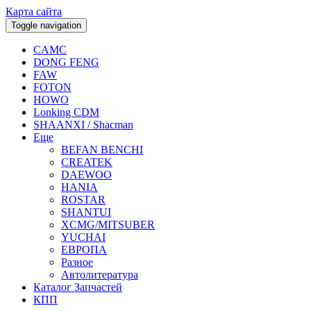
Карта сайта
Toggle navigation
CAMC
DONG FENG
FAW
FOTON
HOWO
Lonking CDM
SHAANXI / Shacman
Еще
BEFAN BENCHI
CREATEK
DAEWOO
HANIA
ROSTAR
SHANTUI
XCMG/MITSUBER
YUCHAI
ЕВРОПА
Разное
Aвтолитература
Каталог Запчастей
КПП