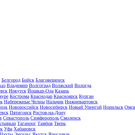
л
Белгород
Бийск
Благовещенск
каз
Владимир
Волгоград
Волжский
Вологда
вск
Иркутск
Йошкар-Ола
Казань
муре
Кострома
Краснодар
Красноярск
Курган
ск
Набережные Челны
Нальчик
Нижневартовск
нецк
Новороссийск
Новосибирск
Новый Уренгой
Норильск
Омс
евск
Пятигорск
Ростов-на-Дону
в
Севастополь
Симферополь
Смоленск
ктывкар
Таганрог
Тамбов
Тверь
ск
Уфа
Хабаровск
Шахты
Энгельс
Якутск
Ярославль