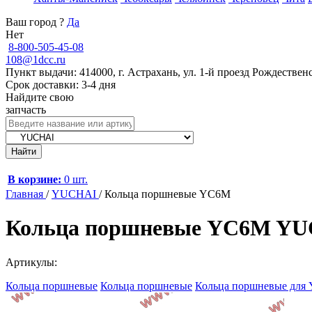
Ваш город
?
Да
Нет
8-800-505-45-08
108@1dcc.ru
Пункт выдачи: 414000, г. Астрахань, ул. 1-й проезд Рождественс
Срок доставки: 3-4 дня
Найдите свою
запчасть
В корзине:
0 шт.
Главная
/
YUCHAI
/
Кольца поршневые YC6M
Кольца поршневые YC6M YU
Артикулы:
Кольца поршневые
Кольца поршневые
Кольца поршневые дл