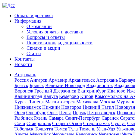
Оплата и доставка
Информация
О компании
Условия оплаты и доставки
Вопросы и ответы
Политика конфиденциальности
Скидки и акции
Статьи
Контакты
Новости
Астрахань
Россия
Ангарск
Армавир
Архангельск
Астрахань
Барнау
Братск
Брянск
Великий Новгород
Владивосток
Владикав
Воронеж
Грозный
Дзержинск
Екатеринбург
Иваново
Иже
Калининград
Калуга
Кемерово
Киров
Комсомольск-на-А
Курск
Липецк
Магнитогорск
Махачкала
Москва
Мурман
Нижнекамск
Нижний Новгород
Нижний Тагил
Новокуз
Орел
Оренбург
Орск
Пенза
Пермь
Петрозаводск
Прокопь
Рыбинск
Рязань
Самара
Санкт-Петербург
Саранск
Сарато
Сочи
Ставрополь
Старый Оскол
Стерлитамак
Сургут
Сы
Тобольск
Тольятти
Томск
Тула
Тюмень
Улан-Удэ
Ульянов
Ханты-Мансийск
Чебоксары
Челябинск
Череповец
Чита